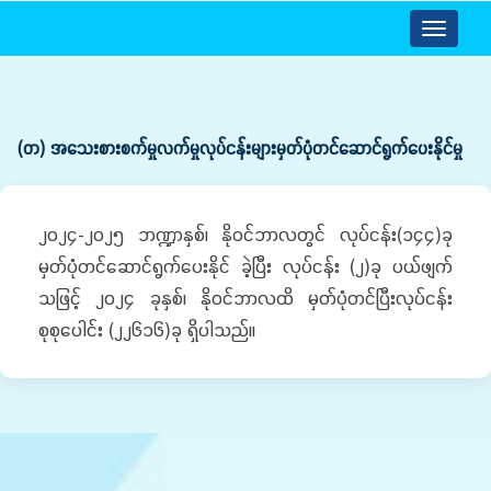
Toggle
navigatio
(တ) အသေးစားစက်မှုလက်မှုလုပ်ငန်းများမှတ်ပုံတင်ဆောင်ရွက်ပေးနိုင်မှု
၂၀၂၄-၂၀၂၅ ဘဏ္ဍာနှစ်၊ နိုဝင်ဘာလတွင် လုပ်ငန်း(၁၄၄)ခု
မှတ်ပုံတင်ဆောင်ရွက်ပေးနိုင် ခဲ့ပြီး လုပ်ငန်း (၂)ခု ပယ်ဖျက်
သဖြင့် ၂၀၂၄ ခုနှစ်၊ နိုဝင်ဘာလထိ မှတ်ပုံတင်ပြီးလုပ်ငန်း
စုစုပေါင်း (၂၂၆၁၆)ခု ရှိပါသည်။