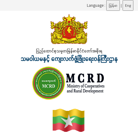
Language :
မြန်မာ
|
Eng
ပြည်ထောင်စုသမ္မတမြန်မာနိုင်ငံတော်အစိုးရ
သမဝါယမနှင့် ကျေးလက်ဖွံ့ဖြိုးရေးဝန်ကြီးဌာန