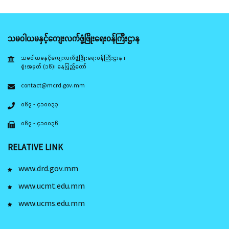
သမဝါယမနှင့်ကျေးလက်ဖွံ့ဖြိုးရေးဝန်ကြီးဌာန
သမဝါယမနှင့်ကျေးလက်ဖွံ့ဖြိုးရေးဝန်ကြီးဌာန ၊
ရုံးအမှတ် (၁၆)၊ နေပြည်တော်
contact@mcrd.gov.mm
၀၆၇ - ၄၁၀၀၃၃
၀၆၇ - ၄၁၀၀၃၆
RELATIVE LINK
www.drd.gov.mm
www.ucmt.edu.mm
www.ucms.edu.mm