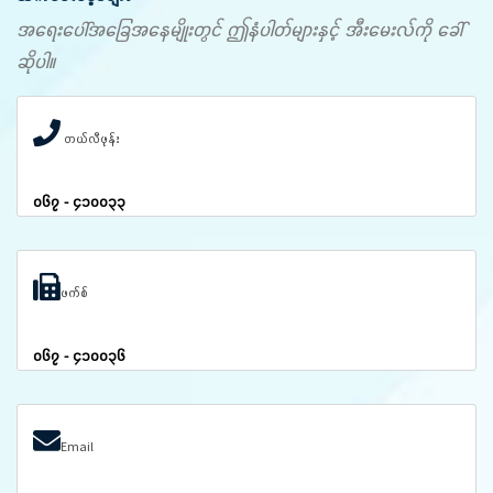
အရေးပေါ်အခြေအနေမျိုးတွင် ဤနံပါတ်များနှင့် အီးမေးလ်ကို ခေါ်
ဆိုပါ။
တယ်လီဖုန်း
၀၆၇ - ၄၁၀၀၃၃
ဖက်စ်
၀၆၇ - ၄၁၀၀၃၆
Email