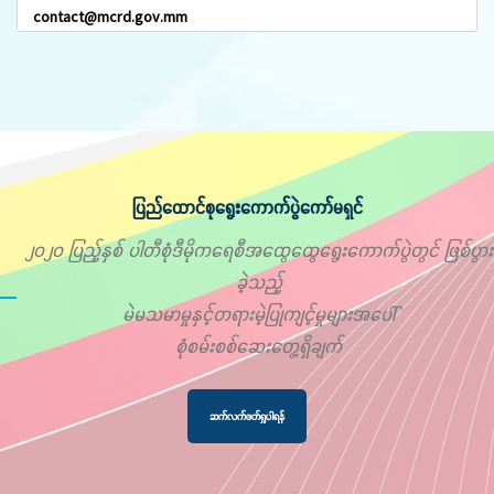
contact@mcrd.gov.mm
ပြည်ထောင်စုရွေးကောက်ပွဲကော်မရှင်
၂၀၂၀ ပြည့်နှစ် ပါတီစုံဒီမိုကရေစီအထွေထွေရွေးကောက်ပွဲတွင် ဖြစ်ပွား
ခဲ့သည့်
မဲမသမာမှုနှင့်တရားမဲ့ပြုကျင့်မှုများအပေါ်
စုံစမ်းစစ်ဆေးတွေ့ရှိချက်
ဆက်လက်ဖတ်ရှုပါရန်