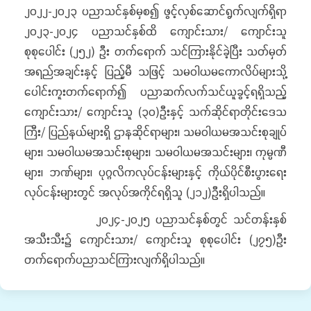
၂၀၂၂-၂၀၂၃ ပညာသင်နှစ်မှစ၍ ဖွင့်လှစ်ဆောင်ရွက်လျက်ရှိရာ
၂၀၂၃-၂၀၂၄ ပညာသင်နှစ်ထိ ကျောင်းသား/ ကျောင်းသူ
စုစုပေါင်း (၂၅၂) ဦး တက်ရောက် သင်ကြားနိုင်ခဲ့ပြီး သတ်မှတ်
အရည်အချင်းနှင့် ပြည့်မီ သဖြင့် သမဝါယမကောလိပ်များသို့
ပေါင်းကူးတက်ရောက်၍ ပညာဆက်လက်သင်ယူခွင့်ရရှိသည့်
ကျောင်းသား/ ကျောင်းသူ (၃၀)ဦးနှင့် သက်ဆိုင်ရာတိုင်းဒေသ
ကြီး/ ပြည်နယ်များရှိ ဌာနဆိုင်ရာများ၊ သမဝါယမအသင်းစုချုပ်
များ၊ သမဝါယမအသင်းစုများ၊ သမဝါယမအသင်းများ၊ ကုမ္ပဏီ
များ၊ ဘဏ်များ၊ ပုဂ္ဂလိကလုပ်ငန်းများနှင့် ကိုယ်ပိုင်စီးပွားရေး
လုပ်ငန်းများတွင် အလုပ်အကိုင်ရရှိသူ (၂၁၂)ဦးရှိပါသည်။
၂၀၂၄-၂၀၂၅ ပညာသင်နှစ်တွင် သင်တန်းနှစ်
အသီးသီး၌ ကျောင်းသား/ ကျောင်းသူ စုစုပေါင်း (၂၇၅)ဦး
တက်ရောက်ပညာသင်ကြားလျက်ရှိပါသည်။