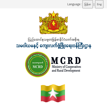
Language :
မြန်မာ
|
Eng
ပြည်ထောင်စုသမ္မတမြန်မာနိုင်ငံတော်အစိုးရ
သမဝါယမနှင့် ကျေးလက်ဖွံ့ဖြိုးရေးဝန်ကြီးဌာန