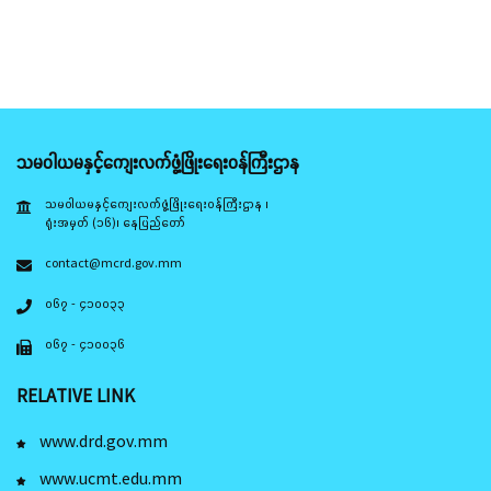
သမဝါယမနှင့်ကျေးလက်ဖွံ့ဖြိုးရေးဝန်ကြီးဌာန
သမဝါယမနှင့်ကျေးလက်ဖွံ့ဖြိုးရေးဝန်ကြီးဌာန ၊
ရုံးအမှတ် (၁၆)၊ နေပြည်တော်
contact@mcrd.gov.mm
၀၆၇ - ၄၁၀၀၃၃
၀၆၇ - ၄၁၀၀၃၆
RELATIVE LINK
www.drd.gov.mm
www.ucmt.edu.mm