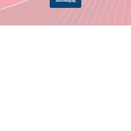
ဆက်လက်ဖတ်ရှုပါရန်