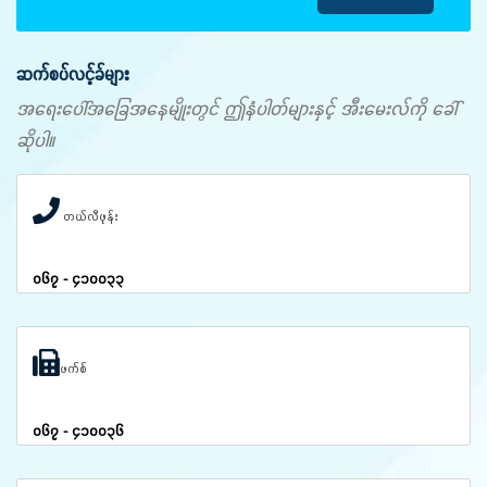
ဆက်စပ်လင့်ခ်များ
အရေးပေါ်အခြေအနေမျိုးတွင် ဤနံပါတ်များနှင့် အီးမေးလ်ကို ခေါ်
ဆိုပါ။
တယ်လီဖုန်း
၀၆၇ - ၄၁၀၀၃၃
ဖက်စ်
၀၆၇ - ၄၁၀၀၃၆