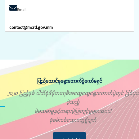
Email
contact@mcrd.gov.mm
ပြည်ထောင်စုရွေးကောက်ပွဲကော်မရှင်
၂၀၂၀ ပြည့်နှစ် ပါတီစုံဒီမိုကရေစီအထွေထွေရွေးကောက်ပွဲတွင် ဖြစ်ပွား
ခဲ့သည့်
မဲမသမာမှုနှင့်တရားမဲ့ပြုကျင့်မှုများအပေါ်
စုံစမ်းစစ်ဆေးတွေ့ရှိချက်