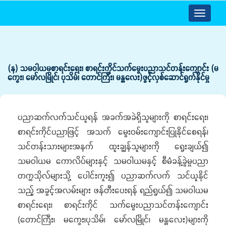
Toggle
navigatio
(န) သမဝါယမစာရင်းရေး၊ စာရင်းကိုင်သက်မွေးပညာသင်တန်းကျောင်း (မ
ကွေး၊ မော်လမြိုင်၊ ပုသိမ်၊ တောင်ကြီး၊ မန္တလေး)ဖွင့်လှစ်ဆောင်ရွက်နိုင်မှု
ပညာဆက်လက်သင်ယူရန် အခက်အခဲရှိသူများကို စာရင်းရေး၊
စာရင်းကိုင်ပညာဖြင့် အသက် မွေးဝမ်းကျောင်းပြုနိုင်စေရန်၊
သင်တန်းသားများအနက် ထူးချွန်သူများကို ရွေးချယ်၍
သမဝါယမ ကောလိပ်များနှင့် သမဝါယမနှင့် စီမံခန့်ခွဲမှုပညာ
တက္ကသိုလ်များသို့ ပေါင်းကူး၍ ပညာဆက်လက် သင်ယူနိုင်
သည့် အခွင့်အလမ်းများ ဖန်တီးပေးရန် ရည်ရွယ်၍ သမဝါယမ
စာရင်းရေး၊ စာရင်းကိုင် သက်မွေးပညာသင်တန်းကျောင်း
(တောင်ကြီး၊ မကွေး၊ပုသိမ်၊ မော်လမြိုင်၊ မန္တလေး)များကို