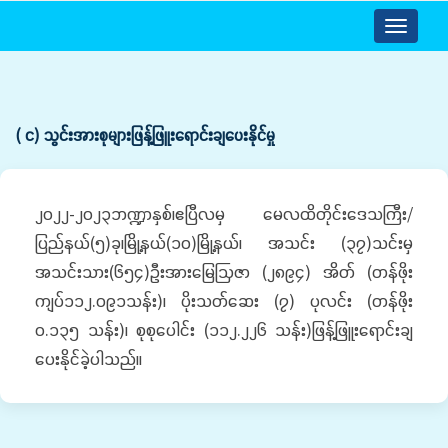
Toggle
navigatio
( င) သွင်းအားစုများဖြန့်ဖြူးရောင်းချပေးနိုင်မှု
၂၀၂၂-၂၀၂၃ဘဏ္ဍာနှစ်၊ဧပြီလမှ မေလထိတိုင်းဒေသကြီး/
ပြည်နယ်(၅)ခု၊မြို့နယ်(၁၀)မြို့နယ်၊ အသင်း (၃၇)သင်းမှ
အသင်းသား(၆၅၄)ဦးအားမြေဩဇာ (၂၈၉၄) အိတ် (တန်ဖိုး
ကျပ်၁၁၂.၀၉၁သန်း)၊ ပိုးသတ်ဆေး (၇) ပုလင်း (တန်ဖိုး
၀.၁၃၅ သန်း)၊ စုစုပေါင်း (၁၁၂.၂၂၆ သန်း)ဖြန့်ဖြူးရောင်းချ
ပေးနိုင်ခဲ့ပါသည်။