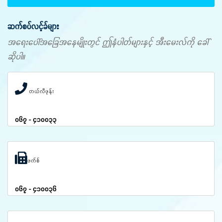
ဆက်စပ်လင့်ခ်များ
အရေးပေါ်အခြေအနေမျိုးတွင် ဤနံပါတ်များနှင့် အီးမေးလ်ကို ခေါ်
ဆိုပါ။
တယ်လီဖုန်း
၀၆၇ - ၄၁၀၀၃၃
ဖက်စ်
၀၆၇ - ၄၁၀၀၃၆