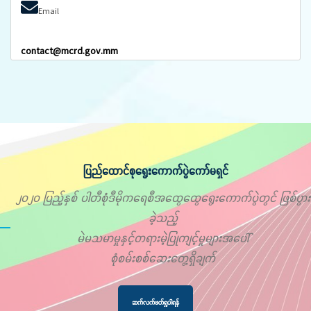
Email
contact@mcrd.gov.mm
ပြည်ထောင်စုရွေးကောက်ပွဲကော်မရှင်
၂၀၂၀ ပြည့်နှစ် ပါတီစုံဒီမိုကရေစီအထွေထွေရွေးကောက်ပွဲတွင် ဖြစ်ပွား
ခဲ့သည့်
မဲမသမာမှုနှင့်တရားမဲ့ပြုကျင့်မှုများအပေါ်
စုံစမ်းစစ်ဆေးတွေ့ရှိချက်
ဆက်လက်ဖတ်ရှုပါရန်