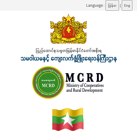
Language :
မြန်မာ
|
Eng
ပြည်ထောင်စုသမ္မတမြန်မာနိုင်ငံတော်အစိုးရ
သမဝါယမနှင့် ကျေးလက်ဖွံ့ဖြိုးရေးဝန်ကြီးဌာန