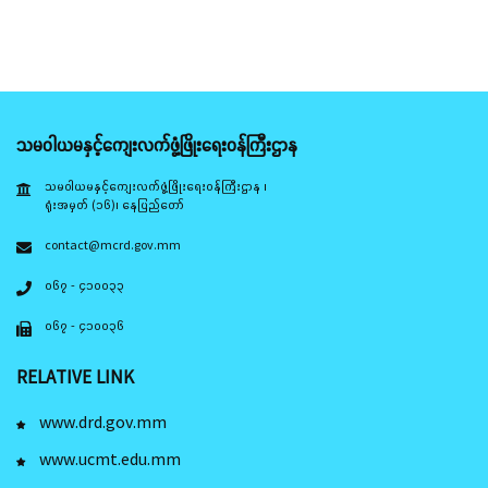
သမဝါယမနှင့်ကျေးလက်ဖွံ့ဖြိုးရေးဝန်ကြီးဌာန
သမဝါယမနှင့်ကျေးလက်ဖွံ့ဖြိုးရေးဝန်ကြီးဌာန ၊
ရုံးအမှတ် (၁၆)၊ နေပြည်တော်
contact@mcrd.gov.mm
၀၆၇ - ၄၁၀၀၃၃
၀၆၇ - ၄၁၀၀၃၆
RELATIVE LINK
www.drd.gov.mm
www.ucmt.edu.mm