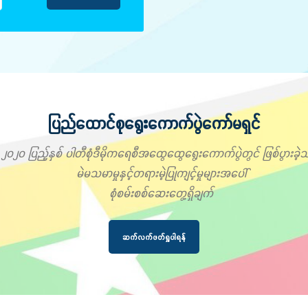
ပြည်ထောင်စုရွေးကောက်ပွဲကော်မရှင်
၂၀၂၀ ပြည့်နှစ် ပါတီစုံဒီမိုကရေစီအထွေထွေရွေးကောက်ပွဲတွင် ဖြစ်ပွားခဲ့သ
မဲမသမာမှုနှင့်တရားမဲ့ပြုကျင့်မှုများအပေါ်
စုံစမ်းစစ်ဆေးတွေ့ရှိချက်
ဆက်လက်ဖတ်ရှုပါရန်