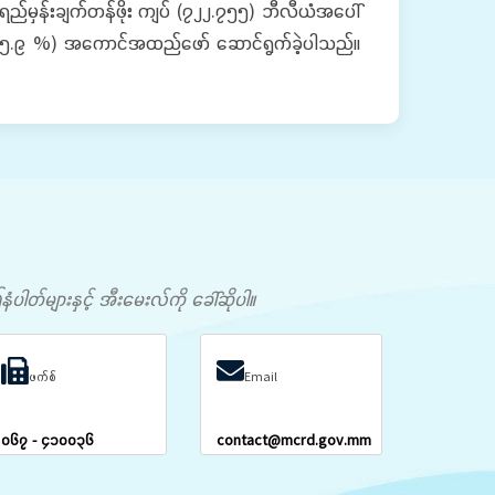
းရည်မှန်းချက်တန်ဖိုး ကျပ် (၇၂၂.၇၅၅) ဘီလီယံအပေါ်
ေါ် (၈၅.၉ %) အကောင်အထည်ဖော် ဆောင်ရွက်ခဲ့ပါသည်။
တ်များနှင့် အီးမေးလ်ကို ခေါ်ဆိုပါ။
ဖက်စ်
Email
၀၆၇ - ၄၁၀၀၃၆
contact@mcrd.gov.mm