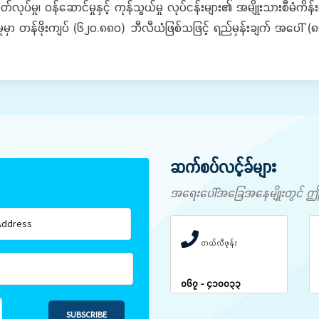
မှု၊ ဝန်ဆောင်မှုနှင့် ကုန်သွယ်မှု လုပ်ငန်းများ၏ အမျိုးသားစီမံကိန်
ုင်မှုမှာ တန်ဖိုးကျပ် (၆၂၀.၈၈၀) ဘီလီယံဖြစ်သဖြင့် ရည်မှန်းချက် အပ
ဆက်စပ်လင့်ခ်များ
အရေးပေါ်အခြေအနေမျိုးတွင် ဤနံပါ
တယ်လီဖုန်း
၀၆၇ - ၄၁၀၀၃၃
SUBSCRIBE