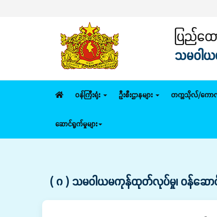
ပြည်ထောင
သမဝါယမနှ
ဝန်ကြီးရုံး
ဦးစီးဌာနများ
တက္ကသိုလ်/ကောလ
ဆောင်ရွက်မှုများ
( ဂ ) သမဝါယမကုန်ထုတ်လုပ်မှု၊ ဝန်ဆောင်မှုန