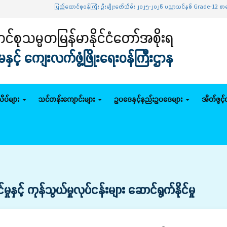
ပြည်ထောင်စုဝန်ကြီး ဦးမျိုးဇော်သိမ်း ၂၀၂၅-၂၀၂၆ ပညာသင်နှစ် Grade-12 စာမေးပွဲအောင်မ
်စုသမ္မတမြန်မာနိုင်ငံတော်အစိုးရ
င့် ကျေးလက်ဖွံ့ဖြိုးရေးဝန်ကြီးဌာန
ိပ်များ
သင်တန်းကျောင်းများ
ဥပဒေနှင့်နည်းဥပဒေများ
အိတ်ဖွင့
ှင့် ကုန်သွယ်မှုလုပ်ငန်းများ ဆောင်ရွက်နိုင်မှု