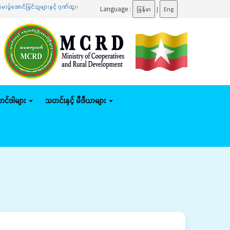
ြင်သူများနှင့် ဂုဏ်ထူးရရှိသူများကို ဆုများချီးမြှင့်ပေးအပ်
.......
ပြည်ထောင်စုဝန်ကြီး ဦးမျိုး
Language :
မြန်မာ
|
Eng
်တင်ဒါများ
သတင်းနှင့် မီဒီယာများ