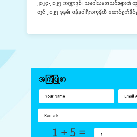
၂၀၂၄-၂၀၂၅ ဘဏ္ဍာနှစ်၊ သမဝါယမအသင်းများ၏ ထုတ်လုပ်
တွင် ၂၀၂၅ ခုနှစ်၊ ဇန်နဝါရီလကုန်ထိ ဆောင်ရွက်နိ
အကြံပြုစာ
1 + 5 =