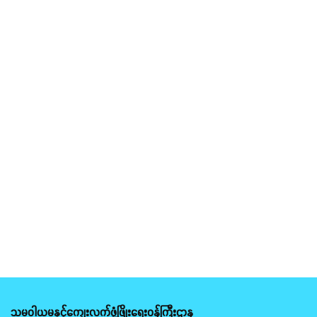
သမဝါယမနှင့်ကျေးလက်ဖွံ့ဖြိုးရေးဝန်ကြီးဌာန