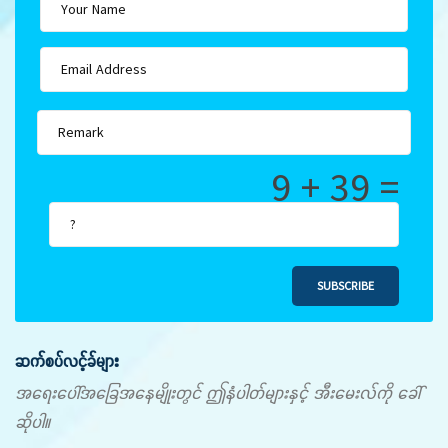
9 + 39 =
SUBSCRIBE
ဆက်စပ်လင့်ခ်များ
အရေးပေါ်အခြေအနေမျိုးတွင် ဤနံပါတ်များနှင့် အီးမေးလ်ကို ခေါ်
ဆိုပါ။