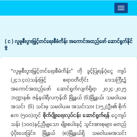
Toggle
navigatio
( င ) လူမှုစီးပွားမြှင့်တင်ရေးစီမံကိန်း အကောင်အထည်ဖော် ဆောင်ရွက်နိုင်
မှု
“လူမှုစီးပွားမြှင့်တင်ရေးစီမံကိန်း” ကို ခွင့်ပြုရန်ပုံငွေ ကျပ်
(၂၄၁.၄၀)သန်းဖြင့် ဧရာဝတီတိုင်း ဒေသကြီး၌
အကောင်အထည်ဖော် ဆောင်ရွက်လျက်ရှိရာ ၂၀၂၄-၂၀၂၅
ဘဏ္ဍာနှစ်၊ ဇန်နဝါရီလကုန်ထိ မြို့နယ် (၆)မြို့နယ်၊ သမဝါယမ
အသင်း (၆) သင်းမှ သမဝါယမ အသင်းသား (၁၅၂)ဦး၏ စိုက်
ဧက (၅၀၀)တွင်
စိုက်ပျိုးရေးလုပ်ငန်း ဆောင်ရွက်ရန်
ငွေကျပ်
သန်း (၁၀၀)နှင့်ညီမျှသော မျိုးစပါးနှင့် သွင်းအားစုများ မတည်
ပံ့ပိုးပေးခြင်း၊ မြို့နယ် (၈)မြို့နယ်ရှိ သမဝါယမအသင်း