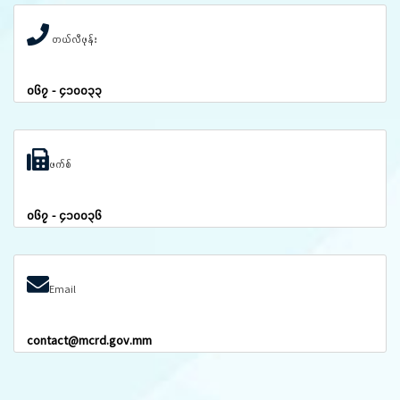
တယ်လီဖုန်း
၀၆၇ - ၄၁၀၀၃၃
ဖက်စ်
၀၆၇ - ၄၁၀၀၃၆
Email
contact@mcrd.gov.mm