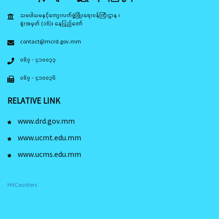
သမဝါယမနှင့်ကျေးလက်ဖွံ့ဖြိုးရေးဝန်ကြီးဌာန ၊
ရုံးအမှတ် (၁၆)၊ နေပြည်တော်
contact@mcrd.gov.mm
၀၆၇ - ၄၁၀၀၃၃
၀၆၇ - ၄၁၀၀၃၆
RELATIVE LINK
www.drd.gov.mm
www.ucmt.edu.mm
www.ucms.edu.mm
HitCounters