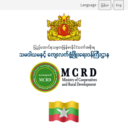
Language :
မြန်မာ
|
Eng
ပြည်ထောင်စုသမ္မတမြန်မာနိုင်ငံတော်အစိုးရ
သမဝါယမနှင့် ကျေးလက်ဖွံ့ဖြိုးရေးဝန်ကြီးဌာန