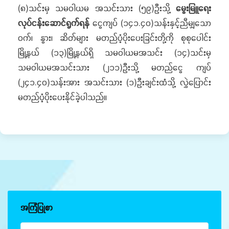
(၈)သင်းမှ သမဝါယမ အသင်းသား (၅၉)ဦးသို့
မွေးမြူရေး
လုပ်ငန်းဆောင်ရွက်ရန်
ငွေကျပ် (၁၄၁.၄၀)သန်းနှင့်ညီမျှသော
ဝက်၊ နွား၊ ဆိတ်များ မတည်ပံ့ပိုးပေးခြင်းတို့ကို စုစုပေါင်း
မြို့နယ် (၁၃)မြို့နယ်ရှိ သမဝါယမအသင်း (၁၄)သင်းမှ
သမဝါယမအသင်းသား (၂၁၁)ဦးသို့ မတည်ငွေ ကျပ်
(၂၄၁.၄၀)သန်းအား အသင်းသား (၁)ဦးချင်းထံသို့ လွှဲပြောင်း
မတည်ပံ့ပိုးပေးနိုင်ခဲ့ပါသည်။
အကြံပြုစာ