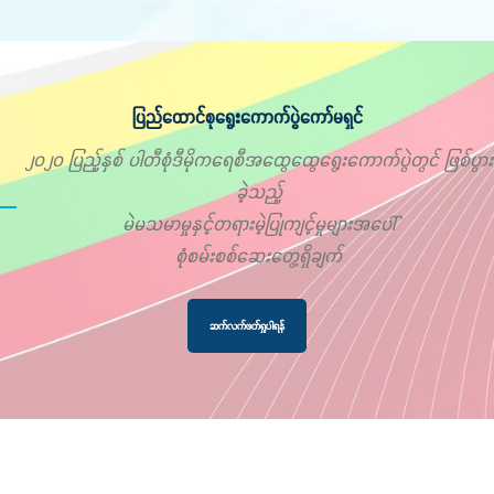
ပြည်ထောင်စုရွေးကောက်ပွဲကော်မရှင်
၂၀၂၀ ပြည့်နှစ် ပါတီစုံဒီမိုကရေစီအထွေထွေရွေးကောက်ပွဲတွင် ဖြစ်ပွား
ခဲ့သည့်
မဲမသမာမှုနှင့်တရားမဲ့ပြုကျင့်မှုများအပေါ်
စုံစမ်းစစ်ဆေးတွေ့ရှိချက်
ဆက်လက်ဖတ်ရှုပါရန်