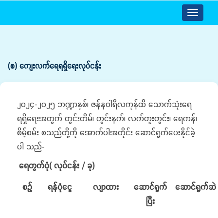
Toggle
navigatio
(စ) ကျေးလက်ရေရရှိရေးလုပ်ငန်း
၂၀၂၄-၂၀၂၅ ဘဏ္ဍာနှစ်၊ ဇန်နဝါရီလကုန်ထိ သောက်သုံးရေ
ရရှိရေးအတွက် တွင်းတိမ်၊ တွင်းနက်၊ လက်တူးတွင်း၊ ရေကန်၊
စိမ့်စမ်း စသည်တို့ကို အောက်ပါအတိုင်း ဆောင်ရွက်ပေးနိုင်ခဲ့
ပါ သည်-
ရေတွက်ပုံ
( လုပ်ငန်း / ခု)
စဉ်
ရန်ပုံငွေ
လျာထား
ဆောင်ရွက်
ဆောင်ရွက်ဆဲ
ပြီး