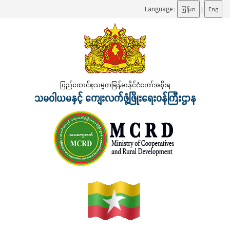
Language :
မြန်မာ
|
Eng
ပြည်ထောင်စုသမ္မတမြန်မာနိုင်ငံတော်အစိုးရ
သမဝါယမနှင့် ကျေးလက်ဖွံ့ဖြိုးရေးဝန်ကြီးဌာန