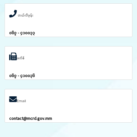
တယ်လီဖုန်း
၀၆၇ - ၄၁၀၀၃၃
ဖက်စ်
၀၆၇ - ၄၁၀၀၃၆
Email
contact@mcrd.gov.mm