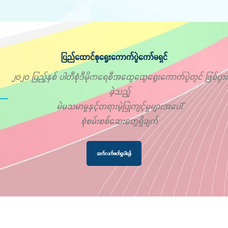
ပြည်ထောင်စုရွေးကောက်ပွဲကော်မရှင်
၂၀၂၀ ပြည့်နှစ် ပါတီစုံဒီမိုကရေစီအထွေထွေရွေးကောက်ပွဲတွင် ဖြစ်ပွား
ခဲ့သည့်
မဲမသမာမှုနှင့်တရားမဲ့ပြုကျင့်မှုများအပေါ်
စုံစမ်းစစ်ဆေးတွေ့ရှိချက်
ဆက်လက်ဖတ်ရှုပါရန်