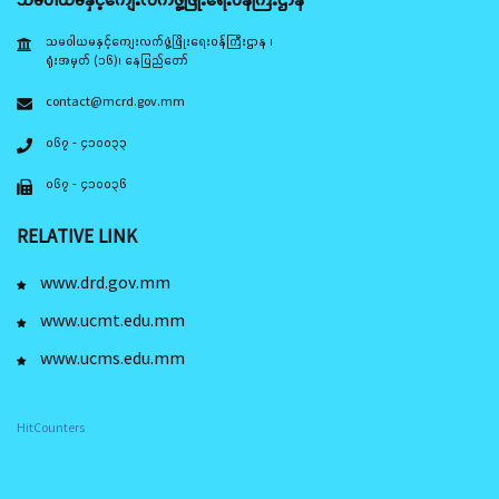
သမဝါယမနှင့်ကျေးလက်ဖွံ့ဖြိုးရေးဝန်ကြီးဌာန ၊
ရုံးအမှတ် (၁၆)၊ နေပြည်တော်
contact@mcrd.gov.mm
၀၆၇ - ၄၁၀၀၃၃
၀၆၇ - ၄၁၀၀၃၆
RELATIVE LINK
www.drd.gov.mm
www.ucmt.edu.mm
www.ucms.edu.mm
HitCounters