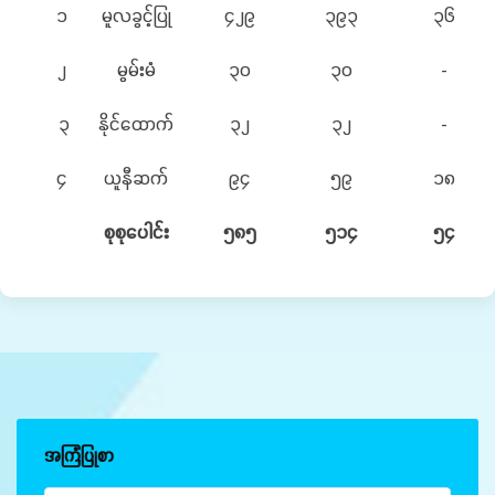
၁
မူလခွင့်ပြု
၄၂၉
၃၉၃
၃၆
၂
မွမ်းမံ
၃၀
၃၀
-
၃
နိုင်ထောက်
၃၂
၃၂
-
၄
ယူနီဆက်
၉၄
၅၉
၁၈
စုစုပေါင်း
၅၈၅
၅၁၄
၅၄
အကြံပြုစာ