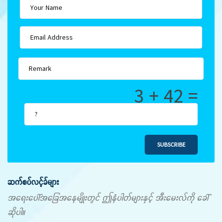
3 + 42 =
SUBSCRIBE
ဆက်စပ်လင့်ခ်များ
အရေးပေါ်အခြေအနေမျိုးတွင် ဤနံပါတ်များနှင့် အီးမေးလ်ကို ခေါ်
ဆိုပါ။