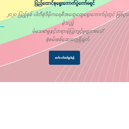
ပြည်ထောင်စုရွေးကောက်ပွဲကော်မရှင်
၂၀၂၀ ပြည့်နှစ် ပါတီစုံဒီမိုကရေစီအထွေထွေရွေးကောက်ပွဲတွင် ဖြစ်ပွား
ခဲ့သည့်
မဲမသမာမှုနှင့်တရားမဲ့ပြုကျင့်မှုများအပေါ်
စုံစမ်းစစ်ဆေးတွေ့ရှိချက်
ဆက်လက်ဖတ်ရှုပါရန်