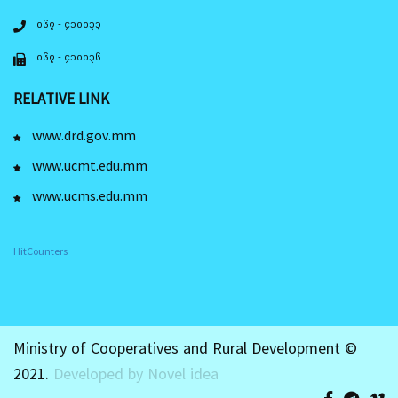
၀၆၇ - ၄၁၀၀၃၃
၀၆၇ - ၄၁၀၀၃၆
RELATIVE LINK
www.drd.gov.mm
www.ucmt.edu.mm
www.ucms.edu.mm
HitCounters
Ministry of Cooperatives and Rural Development ©
2021.
Developed by Novel idea