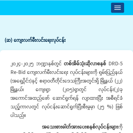
Toggle
navigatio
(ဆ) ကျေးလက်မီးလင်းရေးလုပ်ငန်း
၂၀၂၄-၂၀၂၅ ဘဏ္ဍာနှစ်တွင်
တစ်အိမ်သုံးဆိုလာစနစ်
DRD-5
Re-Bid ကျေးလက်မီးလင်းရေး လုပ်ငန်းများကို ရှမ်းပြည်နယ်
(အရှေ့ပိုင်း)နှင့် ဧရာဝတီတိုင်းဒေသကြီးအတွင်းရှိ မြို့နယ် (၂၂)
မြို့နယ်၊ ကျေးရွာ (၂၀၅)ရွာတွင် လုပ်ငန်း(၂)ခု
အကောင်အထည်ဖော် ဆောင်ရွက်ရန် လျာထားပြီး အစီရင်ခံ
သည့်ကာလတွင် လုပ်ငန်းဆောင်ရွက်ပြီးစီးမှုမှာ (၂၅ %) ဖြစ်
ပါသည်။
အသေးစားဓါတ်အားပေးစနစ်လုပ်ငန်းများ
ကို