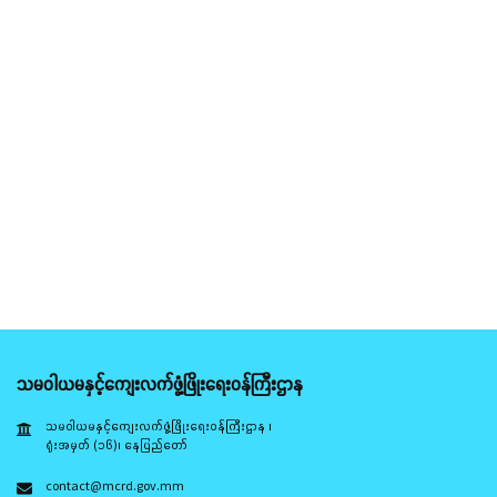
သမဝါယမနှင့်ကျေးလက်ဖွံ့ဖြိုးရေးဝန်ကြီးဌာန
သမဝါယမနှင့်ကျေးလက်ဖွံ့ဖြိုးရေးဝန်ကြီးဌာန ၊
ရုံးအမှတ် (၁၆)၊ နေပြည်တော်
contact@mcrd.gov.mm