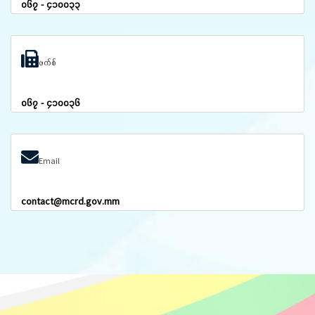
၀၆၇ - ၄၁၀၀၃၃
ဖက်စ်
၀၆၇ - ၄၁၀၀၃၆
Email
contact@mcrd.gov.mm