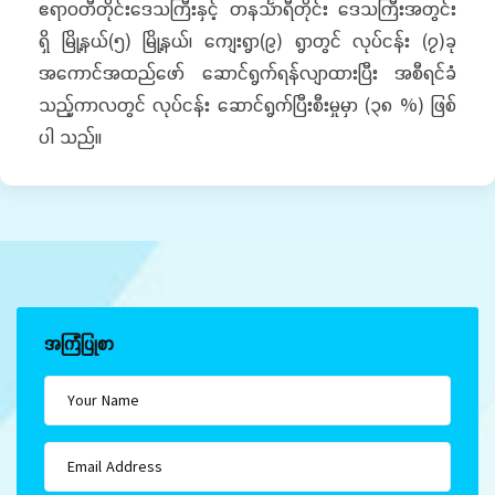
ဧရာဝတီတိုင်းဒေသကြီးနှင့် တနင်္သာရီတိုင်း ဒေသကြီးအတွင်း
ရှိ မြို့နယ်(၅) မြို့နယ်၊ ကျေးရွာ(၉) ရွာတွင် လုပ်ငန်း (၇)ခု
အကောင်အထည်ဖော် ဆောင်ရွက်ရန်လျာထားပြီး အစီရင်ခံ
သည့်ကာလတွင် လုပ်ငန်း ဆောင်ရွက်ပြီးစီးမှုမှာ (၃၈ %) ဖြစ်
ပါ သည်။
အကြံပြုစာ