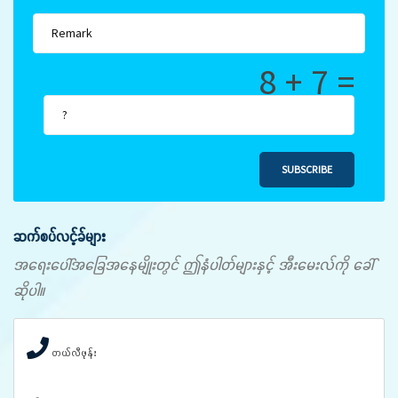
8 + 7 =
SUBSCRIBE
ဆက်စပ်လင့်ခ်များ
အရေးပေါ်အခြေအနေမျိုးတွင် ဤနံပါတ်များနှင့် အီးမေးလ်ကို ခေါ်
ဆိုပါ။
တယ်လီဖုန်း