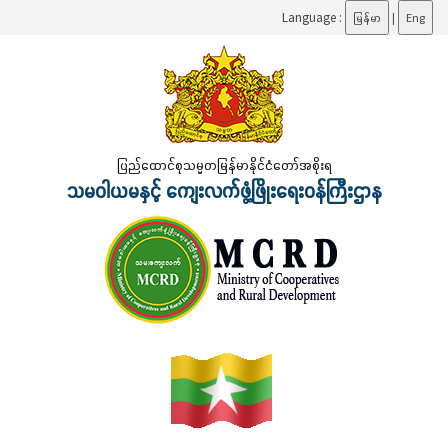
Language :
မြန်မာ
|
Eng
ပြည်ထောင်စုသမ္မတမြန်မာနိုင်ငံတော်အစိုးရ
သမဝါယမနှင့် ကျေးလက်ဖွံ့ဖြိုးရေးဝန်ကြီးဌာန