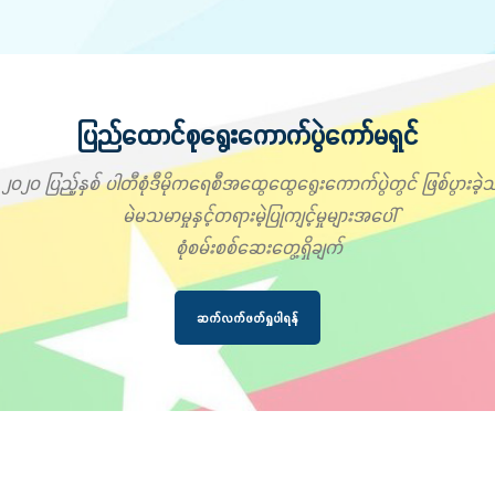
ပြည်ထောင်စုရွေးကောက်ပွဲကော်မရှင်
၂၀၂၀ ပြည့်နှစ် ပါတီစုံဒီမိုကရေစီအထွေထွေရွေးကောက်ပွဲတွင် ဖြစ်ပွားခဲ့သ
မဲမသမာမှုနှင့်တရားမဲ့ပြုကျင့်မှုများအပေါ်
စုံစမ်းစစ်ဆေးတွေ့ရှိချက်
ဆက်လက်ဖတ်ရှုပါရန်