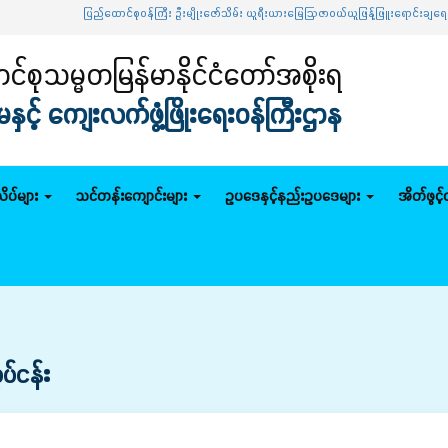
ပြည်ထောင်စုဝန်ကြီး ဦးမျိုးဇော်သိမ်း ယူရီးယားမြေဩဇာဝယ်ယူဖြန့်ဖြူးရောင်းချရေး ဦ
်စုသမ္မတမြန်မာနိုင်ငံတော်အစိုးရ
င့် ကျေးလက်ဖွံ့ဖြိုးရေးဝန်ကြီးဌာန
ိပ်များ
သင်တန်းကျောင်းများ
ဥပဒေနှင့်နည်းဥပဒေများ
အိတ်ဖွင့
်ငန်း