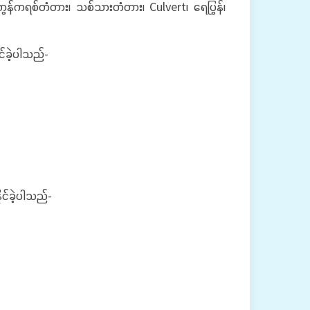
 ကွန်ကရစ်တံတား၊ သစ်သားတံတား၊ Culvert၊ ရေပြွန်၊
ဆောင်ရွက်ပေးနိုင်ခဲ့ပါသည်-
း ဆောင်ရွက်ပေးနိုင်ခဲ့ပါသည်-