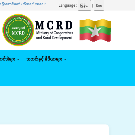
းဆောင်ကော်မတီအစည်းအဝေးသို့ တက်ရောက်
.......
ပြည်ထောင်စုဝန်ကြီး ဦးမျိုးဇော်သိမ်း နေပြည်တော်က
Language :
မြန်မာ
|
Eng
်တင်ဒါများ
သတင်းနှင့် မီဒီယာများ