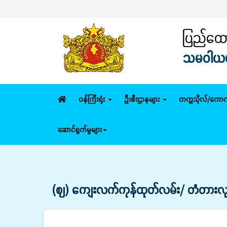
ပြည်ထောင
သမဝါယမနှ
ဝန်ကြီးရုံး
ဦးစီးဌာနများ
တက္ကသိုလ်/ကောလ
ဆောင်ရွက်မှုများ
(ဈ) ကျေးလက်ကုန်ထုတ်လမ်း/ တံတားလုပ