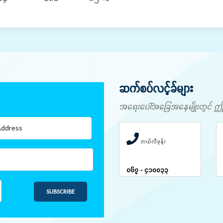
ဆက်စပ်လင့်ခ်များ
အရေးပေါ်အခြေအနေမျိုးတွင် ဤနံပါ
တယ်လီဖုန်း
၀၆၇ - ၄၁၀၀၃၃
SUBSCRIBE