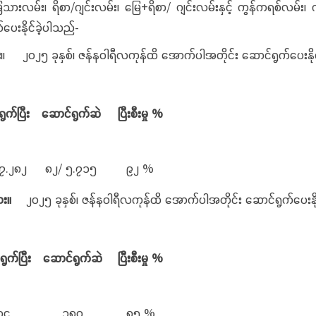
းလမ်း၊ ရိစာ/ဂျင်းလမ်း၊ မြေ+ရိစာ/ ဂျင်းလမ်းနှင့် ကွန်ကရစ်လမ်း၊
ပေးနိုင်ခဲ့ပါသည်-
း
။ ၂၀၂၅ ခုနှစ်၊ ဇန်နဝါရီလကုန်ထိ အောက်ပါအတိုင်း 
ွက်ပြီး
ဆောင်ရွက်ဆဲ
ပြီးစီးမှု
%
၇.၂၈၂
၈၂/ ၅.၇၁၅
၉၂ %
း။
၂၀၂၅ ခုနှစ်၊ ဇန်နဝါရီလကုန်ထိ အောက်ပါအတိုင်
ွက်ပြီး
ဆောင်ရွက်ဆဲ
ပြီးစီးမှု
%
၁၄
၁၈၀
၈၅ %