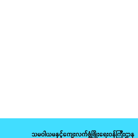
သမဝါယမနှင့်ကျေးလက်ဖွံ့ဖြိုးရေးဝန်ကြီးဌာန