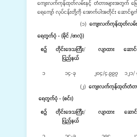
ကျေးလက်ကုန်ထုတ်လမ်းနှင့် တံတားများအတွက် မြေသာ
ရေကျော် လုပ်ငန်းတို့ကို အောက်ပါအတိုင်း ဆောင်ရွက်
(၁)
ကျေးလက်ကုန်ထုတ်လမ်
ရေတွက်ပုံ
- (မိုင် /ဖာလုံ)
စဉ်
တိုင်းဒေသကြီး
/
လျာထား
ဆောင်ရ
ပြည်နယ်
၁
၁၄-ခု
၂၀၄/၄.၉၉၇
၁၂၁/ 
(၂)
ကျေးလက်ကုန်ထုတ်တံတာ
ရေတွက်ပုံ
- (စင်း)
စဉ်
တိုင်းဒေသကြီး
/
လျာထား
ဆောင်ရ
ပြည်နယ်
၁
၁၄-ခု
၃၉၄
၂