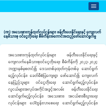
Toggle
navigatio
(ဏ) အသေးစားကုန်ထုတ်လုပ်ငန်းများ ဖန်တီးပေးနိုင်ရေးနှင့် ကျေးလက်
နေမိသားစု ဝင်ငွေတိုးရေး စီမံကိန်းအကောင်အထည်ဖော်ဆောင်ရွက်မှု
အသေးစားကုန်ထုတ်လုပ်ငန်းများ ဖန်တီးပေးနိုင်ရေးနှင့်
ကျေးလက်နေမိသားစုဝင်ငွေတိုးရေး စီမံကိန်းကို ၂၀၂၃-၂၀၂၄
ဘဏ္ဍာနှစ်မှစတင်၍ ဒေသတစ်ခုထုတ်ကုန်တစ်ခု ဆောင်ရွက်
မည့်လုပ်ငန်း၊ ခေတ်မီစံပြကျေးရွာ ဖော်ဆောင်၍ ကျေးလက်
နေပြည်သူများ ဝင်ငွေတိုးရေး ဆောင်ရွက်မည့်လုပ်ငန်း၊
လူငယ်များအလုပ်အကိုင်အခွင့်အလမ်း ဖန်တီးပေးနိုင်ရေး
ဆောင်ရွက်မည့်လုပ်ငန်း၊ အသေးစား၊ အငယ်စားစီးပွားရေး
လုပ်ငန်းများ ပေါ်ထွန်းလာစေရေး ဆောင်ရွက်မည့်လုပ်ငန်း၊