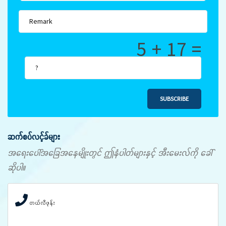
5 + 17 =
SUBSCRIBE
ဆက်စပ်လင့်ခ်များ
အရေးပေါ်အခြေအနေမျိုးတွင် ဤနံပါတ်များနှင့် အီးမေးလ်ကို ခေါ်
ဆိုပါ။
တယ်လီဖုန်း