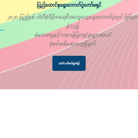
ပြည်ထောင်စုရွေးကောက်ပွဲကော်မရှင်
၂၀၂၀ ပြည့်နှစ် ပါတီစုံဒီမိုကရေစီအထွေထွေရွေးကောက်ပွဲတွင် ဖြစ်ပွား
ခဲ့သည့်
မဲမသမာမှုနှင့်တရားမဲ့ပြုကျင့်မှုများအပေါ်
စုံစမ်းစစ်ဆေးတွေ့ရှိချက်
ဆက်လက်ဖတ်ရှုပါရန်