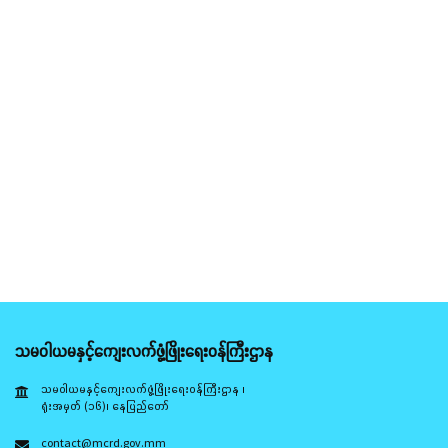
သမဝါယမနှင့်ကျေးလက်ဖွံ့ဖြိုးရေးဝန်ကြီးဌာန
သမဝါယမနှင့်ကျေးလက်ဖွံ့ဖြိုးရေးဝန်ကြီးဌာန ၊
ရုံးအမှတ် (၁၆)၊ နေပြည်တော်
contact@mcrd.gov.mm