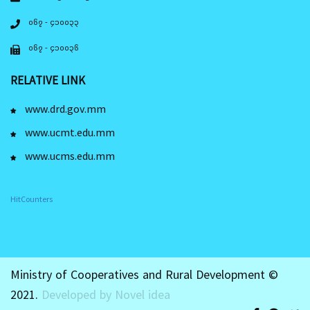
၀၆၇ - ၄၁၀၀၃၃
၀၆၇ - ၄၁၀၀၃၆
RELATIVE LINK
www.drd.gov.mm
www.ucmt.edu.mm
www.ucms.edu.mm
HitCounters
Ministry of Cooperatives and Rural Development ©
2021.
Developed by Novel idea