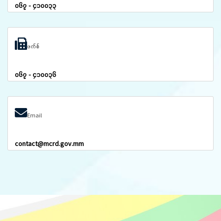
၀၆၇ - ၄၁၀၀၃၃
ဖက်စ်
၀၆၇ - ၄၁၀၀၃၆
Email
contact@mcrd.gov.mm