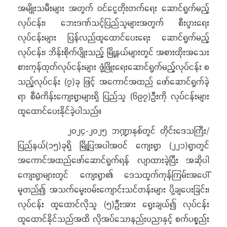
အမျိုးသမီးများ အတွက် ဝင်ငွေတိုးတက်ရေး ဆောင်ရွက်မည့်
လုပ်ငန်း၊ ဘေးဒဏ်သင့်ပြည်သူများအတွက် စီးပွားရေး
လုပ်ငန်းများ ပြန်လည်ထူထောင်ပေးရေး ဆောင်ရွက်မည့်
လုပ်ငန်း၊ ဘိန်းစိုက်ပျိုးသည့် မြို့နယ်များတွင် အစားထိုးအသေး
စားကုန်ထုတ်လုပ်ငန်းများ ဖွံ့ဖြိုးရေးဆောင်ရွက်မည့်လုပ်ငန်း စ
သည့်လုပ်ငန်း (၇)ခု ဖြင့် အကောင်အထည် ဖော်ဆောင်ရွက်ခဲ့
ရာ စီမံကိန်းကျေးရွာများရှိ ပြည်သူ (၆၉၇)ဦးကို လုပ်ငန်းများ
ထူထောင်ပေးနိုင်ခဲ့ပါသည်။
၂၀၂၄-၂၀၂၅ ဘဏ္ဍာနှစ်တွင် တိုင်းဒေသကြီး/
ပြည်နယ်(၁၅)ခုရှိ မြို့ပြအပါအဝင် ကျေးရွာ (၂၂၁)ရွာတွင်
အကောင်အထည်ဖော်ဆောင်ရွက်ရန် လျာထားခဲ့ပြီး အဆိုပါ
ကျေးရွာများတွင် ကျေးရွာ၏ ဒေသထွက်ကုန်ကြမ်းအပေါ်
မူတည်၍ အသက်မွေးဝမ်းကျောင်းသင်တန်းများ ပို့ချပေးခြင်း၊
လုပ်ငန်း ထူထောင်လိုသူ (၅)ဦးအား ရွေးချယ်၍ လုပ်ငန်း
ထူထောင်နိုင်သည်အထိ လိုအပ်သောနည်းပညာနှင့် စက်ပစ္စည်း