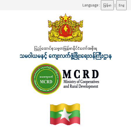
Language :
မြန်မာ
|
Eng
ပြည်ထောင်စုသမ္မတမြန်မာနိုင်ငံတော်အစိုးရ
သမဝါယမနှင့် ကျေးလက်ဖွံ့ဖြိုးရေးဝန်ကြီးဌာန