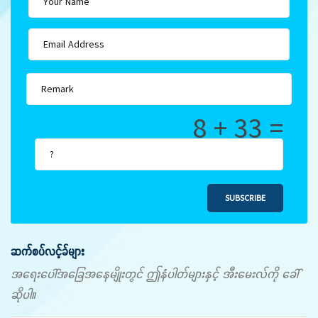
8 + 33 =
SUBSCRIBE
ဆက်စပ်လင့်ခ်များ
အရေးပေါ်အခြေအနေမျိုးတွင် ဤနံပါတ်များနှင့် အီးမေးလ်ကို ခေါ်
ဆိုပါ။