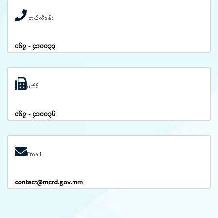
တယ်လီဖုန်း
၀၆၇ - ၄၁၀၀၃၃
ဖက်စ်
၀၆၇ - ၄၁၀၀၃၆
Email
contact@mcrd.gov.mm