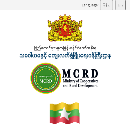
Language :
မြန်မာ
|
Eng
ပြည်ထောင်စုသမ္မတမြန်မာနိုင်ငံတော်အစိုးရ
သမဝါယမနှင့် ကျေးလက်ဖွံ့ဖြိုးရေးဝန်ကြီးဌာန