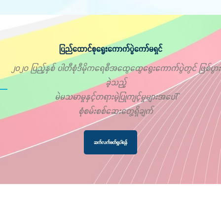
ပြည်ထောင်စုရွေးကောက်ပွဲကော်မရှင်
၂၀၂၀ ပြည့်နှစ် ပါတီစုံဒီမိုကရေစီအထွေထွေရွေးကောက်ပွဲတွင် ဖြစ်ပွား
ခဲ့သည့်
မဲမသမာမှုနှင့်တရားမဲ့ပြုကျင့်မှုများအပေါ်
စုံစမ်းစစ်ဆေးတွေ့ရှိချက်
ဆက်လက်ဖတ်ရှုပါရန်