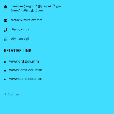
သမဝါယမနှင့်ကျေးလက်ဖွံ့ဖြိုးရေးဝန်ကြီးဌာန ၊
ရုံးအမှတ် (၁၆)၊ နေပြည်တော်
contact@mcrd.gov.mm
၀၆၇ - ၄၁၀၀၃၃
၀၆၇ - ၄၁၀၀၃၆
RELATIVE LINK
www.drd.gov.mm
www.ucmt.edu.mm
www.ucms.edu.mm
HitCounters