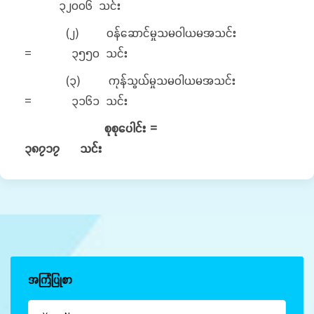
၃၂၀၀၆ သင်း
(၂) ဝန်ဆောင်မှုသမဝါယမအသင်း
= ၃၅၅၀ သင်း
(၃) ကုန်သွယ်မှုသမဝါယမအသင်း
= ၃၁၆၁ သင်း
စုစုပေါင်း =
၃၈၇၁၇ သင်း
အကြံပြုစာ