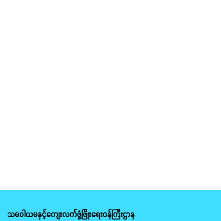
သမဝါယမနှင့်ကျေးလက်ဖွံ့ဖြိုးရေးဝန်ကြီးဌာန