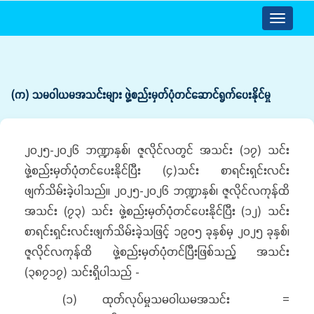
Toggle
navigatio
(က) သမဝါယမအသင်းများ ဖွဲ့စည်းမှတ်ပုံတင်ဆောင်ရွက်ပေးနိုင်မှု
၂၀၂၅-၂၀၂၆ ဘဏ္ဍာနှစ်၊ ဇူလိုင်လတွင် အသင်း (၁၇) သင်း
ဖွဲ့စည်းမှတ်ပုံတင်ပေးနိုင်ပြီး (၄)သင်း စာရင်းရှင်းလင်း
ဖျက်သိမ်းခဲ့ပါသည်။ ၂၀၂၅-၂၀၂၆ ဘဏ္ဍာနှစ်၊ ဇူလိုင်လကုန်ထိ
အသင်း (၇၃) သင်း ဖွဲ့စည်းမှတ်ပုံတင်ပေးနိုင်ပြီး (၁၂) သင်း
စာရင်းရှင်းလင်းဖျက်သိမ်းခဲ့သဖြင့် ၁၉၀၅ ခုနှစ်မှ ၂၀၂၅ ခုနှစ်၊
ဇူလိုင်လကုန်ထိ ဖွဲ့စည်းမှတ်ပုံတင်ပြီးဖြစ်သည့် အသင်း
(၃၈၇၁၇) သင်းရှိပါသည် -
(၁) ထုတ်လုပ်မှုသမဝါယမအသင်း =