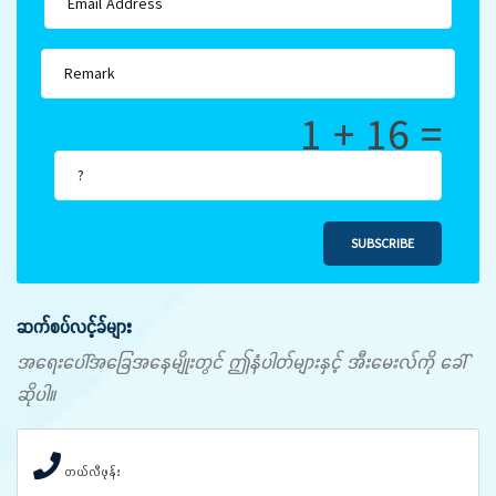
1 + 16 =
SUBSCRIBE
ဆက်စပ်လင့်ခ်များ
အရေးပေါ်အခြေအနေမျိုးတွင် ဤနံပါတ်များနှင့် အီးမေးလ်ကို ခေါ်
ဆိုပါ။
တယ်လီဖုန်း