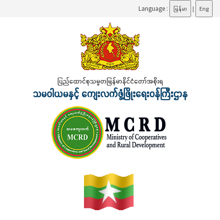
Language :
မြန်မာ
|
Eng
ပြည်ထောင်စုသမ္မတမြန်မာနိုင်ငံတော်အစိုးရ
သမဝါယမနှင့် ကျေးလက်ဖွံ့ဖြိုးရေးဝန်ကြီးဌာန