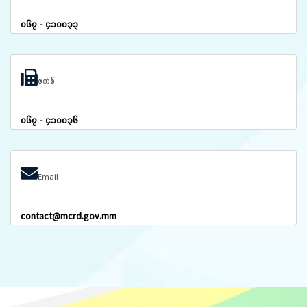
၀၆၇ - ၄၁၀၀၃၃
ဖက်စ်
၀၆၇ - ၄၁၀၀၃၆
Email
contact@mcrd.gov.mm