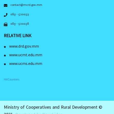
contact@mcrd.gov.mm
၀၆၇ - ၄၁၀၀၃၃
၀၆၇ - ၄၁၀၀၃၆
RELATIVE LINK
www.drd.gov.mm
www.ucmt.edu.mm
www.ucms.edu.mm
HitCounters
Ministry of Cooperatives and Rural Development ©