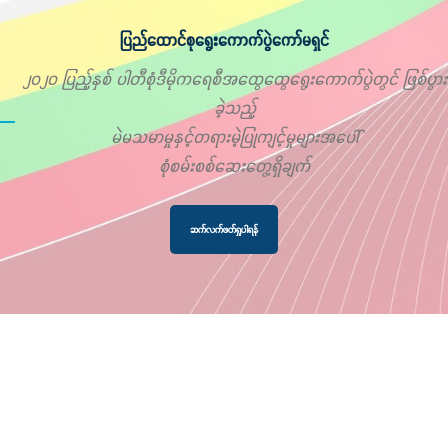
ပြည်ထောင်စုရွေးကောက်ပွဲကော်မရှင်
၂၀၂၀ ပြည့်နှစ် ပါတီစုံဒီမိုကရေစီအထွေထွေရွေးကောက်ပွဲတွင် ဖြစ်ပွား
ခဲ့သည့်
မဲမသမာမှုနှင့်တရားမဲ့ပြုကျင့်မှုများအပေါ်
စုံစမ်းစစ်ဆေးတွေ့ရှိချက်
ဆက်လက်ဖတ်ရှုပါရန်