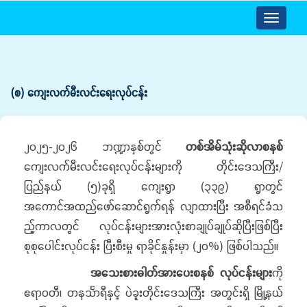
Toggle
navigatio
(စ) ကျေးလက်မီးလင်းရေးလုပ်ငန်း
၂၀၂၅-၂၀၂၆ ဘဏ္ဍာနှစ်တွင်
တစ်အိမ်သုံးဆိုလာစနစ်
ကျေးလက်မီးလင်းရေးလုပ်ငန်းများကို တိုင်းဒေသကြီး/
ပြည်နယ် (၅)ခုရှိ ကျေးရွာ (၃၃၉) ရွာတွင်
အကောင်အထည်ဖော်ဆောင်ရွက်ရန် လျာထားပြီး အစီရင်ခံသ
ည့်ကာလတွင် လုပ်ငန်းများအားလုံးစာချုပ်ချုပ်ဆိုပြီးဖြစ်ပြီး
စုစုပေါင်းလုပ်ငန်း ပြီးစီးမှု ရာခိုင်နှုန်းမှာ (၂၀%) ဖြစ်ပါသည်။
အသေးစားဓါတ်အားပေးစနစ်
လုပ်ငန်းများ
ကို
ဧရာဝတီ၊ တနင်္သာရီနှင့် ပဲခူးတိုင်းဒေသကြီး အတွင်းရှိ မြို့နယ်