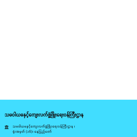
သမဝါယမနှင့်ကျေးလက်ဖွံ့ဖြိုးရေးဝန်ကြီးဌာန
သမဝါယမနှင့်ကျေးလက်ဖွံ့ဖြိုးရေးဝန်ကြီးဌာန ၊
ရုံးအမှတ် (၁၆)၊ နေပြည်တော်