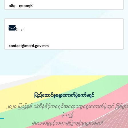
၀၆၇ - ၄၁၀၀၃၆
Email
contact@mcrd.gov.mm
ပြည်ထောင်စုရွေးကောက်ပွဲကော်မရှင်
၂၀၂၀ ပြည့်နှစ် ပါတီစုံဒီမိုကရေစီအထွေထွေရွေးကောက်ပွဲတွင် ဖြစ်ပွား
ခဲ့သည့်
မဲမသမာမှုနှင့်တရားမဲ့ပြုကျင့်မှုများအပေါ်