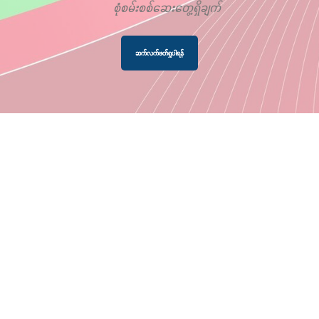
စုံစမ်းစစ်ဆေးတွေ့ရှိချက်
ဆက်လက်ဖတ်ရှုပါရန်