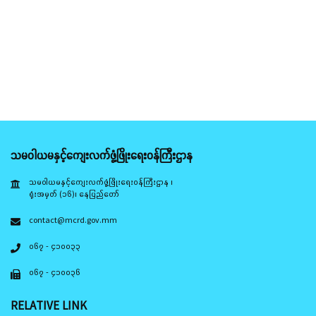
သမဝါယမနှင့်ကျေးလက်ဖွံ့ဖြိုးရေးဝန်ကြီးဌာန
သမဝါယမနှင့်ကျေးလက်ဖွံ့ဖြိုးရေးဝန်ကြီးဌာန ၊
ရုံးအမှတ် (၁၆)၊ နေပြည်တော်
contact@mcrd.gov.mm
၀၆၇ - ၄၁၀၀၃၃
၀၆၇ - ၄၁၀၀၃၆
RELATIVE LINK