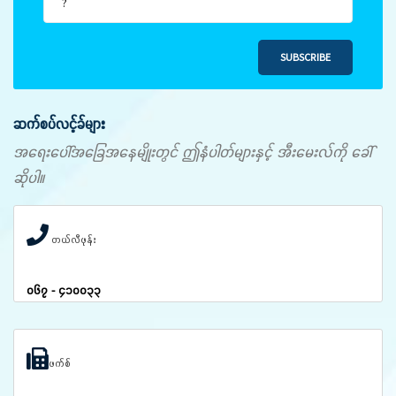
SUBSCRIBE
ဆက်စပ်လင့်ခ်များ
အရေးပေါ်အခြေအနေမျိုးတွင် ဤနံပါတ်များနှင့် အီးမေးလ်ကို ခေါ်
ဆိုပါ။
တယ်လီဖုန်း
၀၆၇ - ၄၁၀၀၃၃
ဖက်စ်