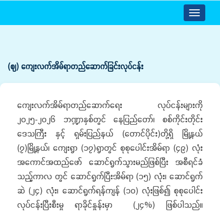
Toggle
navigatio
(ဈ) ကျေးလက်အိမ်ရာတည်ဆောက်ခြင်းလုပ်ငန်း
ကျေးလက်အိမ်ရာတည်ဆောက်ရေး လုပ်ငန်းများကို
၂၀၂၅-၂၀၂၆ ဘဏ္ဍာနှစ်တွင် နေပြည်တော်၊ စစ်ကိုင်းတိုင်း
ဒေသကြီး နှင့် ရှမ်းပြည်နယ် (တောင်ပိုင်း)တို့ရှိ မြို့နယ်
(၇)မြို့နယ်၊ ကျေးရွာ (၁၇)ရွာတွင် စုစုပေါင်းအိမ်ရာ (၄၉) လုံး
အကောင်အထည်ဖော် ဆောင်ရွက်သွားမည်ဖြစ်ပြီး အစီရင်ခံ
သည့်ကာလ တွင် ဆောင်ရွက်ပြီးအိမ်ရာ (၁၅) လုံး၊ ဆောင်ရွက်
ဆဲ (၂၄) လုံး၊ ဆောင်ရွက်ရန်ကျန် (၁၀) လုံးဖြစ်၍ စုစုပေါင်း
လုပ်ငန်းပြီးစီးမှု ရာခိုင်နှုန်းမှာ (၂၄%) ဖြစ်ပါသည်။