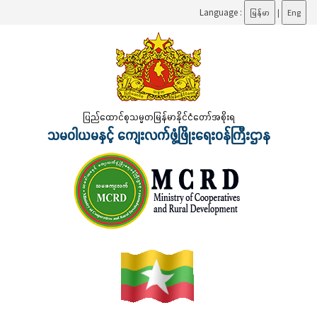
Language :
မြန်မာ
|
Eng
ပြည်ထောင်စုသမ္မတမြန်မာနိုင်ငံတော်အစိုးရ
သမဝါယမနှင့် ကျေးလက်ဖွံ့ဖြိုးရေးဝန်ကြီးဌာန