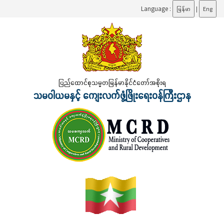
Language :
မြန်မာ
|
Eng
ပြည်ထောင်စုသမ္မတမြန်မာနိုင်ငံတော်အစိုးရ
သမဝါယမနှင့် ကျေးလက်ဖွံ့ဖြိုးရေးဝန်ကြီးဌာန