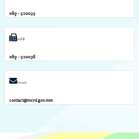
၀၆၇ - ၄၁၀၀၃၃
ဖက်စ်
၀၆၇ - ၄၁၀၀၃၆
Email
contact@mcrd.gov.mm