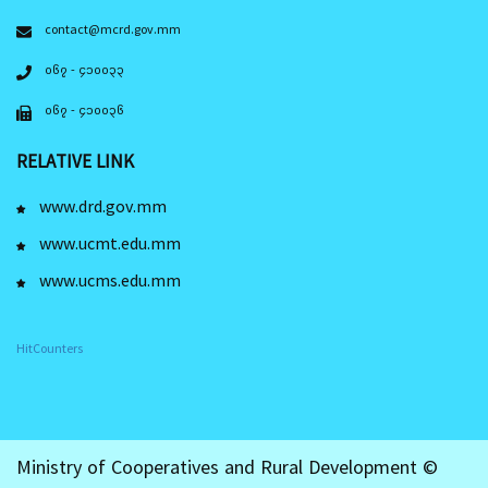
contact@mcrd.gov.mm
၀၆၇ - ၄၁၀၀၃၃
၀၆၇ - ၄၁၀၀၃၆
RELATIVE LINK
www.drd.gov.mm
www.ucmt.edu.mm
www.ucms.edu.mm
HitCounters
Ministry of Cooperatives and Rural Development ©