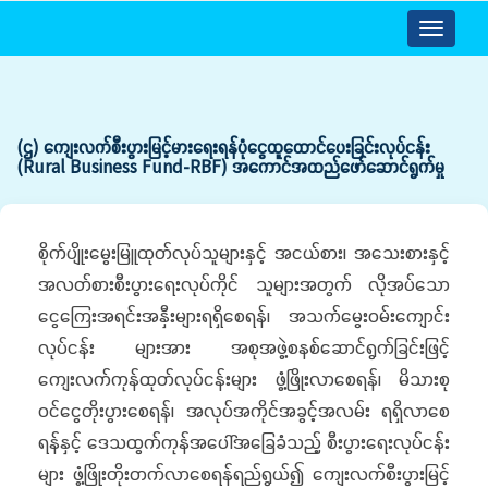
Toggle
navigatio
(ဌ) ကျေးလက်စီးပွားမြင့်မားရေးရန်ပုံငွေထူထောင်ပေးခြင်းလုပ်ငန်း
(Rural Business Fund-RBF) အကောင်အထည်ဖော်ဆောင်ရွက်မှု
စိုက်ပျိုးမွေးမြူထုတ်လုပ်သူများနှင့် အငယ်စား၊ အသေးစားနှင့်
အလတ်စားစီးပွားရေးလုပ်ကိုင် သူများအတွက် လိုအပ်သော
ငွေကြေးအရင်းအနှီးများရရှိစေရန်၊ အသက်မွေးဝမ်းကျောင်း
လုပ်ငန်း များအား အစုအဖွဲ့စနစ်ဆောင်ရွက်ခြင်းဖြင့်
ကျေးလက်ကုန်ထုတ်လုပ်ငန်းများ ဖွံ့ဖြိုးလာစေရန်၊ မိသားစု
ဝင်ငွေတိုးပွားစေရန်၊ အလုပ်အကိုင်အခွင့်အလမ်း ရရှိလာစေ
ရန်နှင့် ဒေသထွက်ကုန်အပေါ်အခြေခံသည့် စီးပွားရေးလုပ်ငန်း
များ ဖွံ့ဖြိုးတိုးတက်လာစေရန်ရည်ရွယ်၍ ကျေးလက်စီးပွားမြင့်