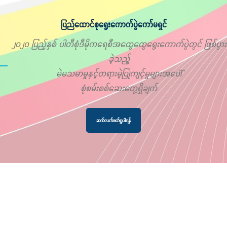
ပြည်ထောင်စုရွေးကောက်ပွဲကော်မရှင်
၂၀၂၀ ပြည့်နှစ် ပါတီစုံဒီမိုကရေစီအထွေထွေရွေးကောက်ပွဲတွင် ဖြစ်ပွား
ခဲ့သည့်
မဲမသမာမှုနှင့်တရားမဲ့ပြုကျင့်မှုများအပေါ်
စုံစမ်းစစ်ဆေးတွေ့ရှိချက်
ဆက်လက်ဖတ်ရှုပါရန်