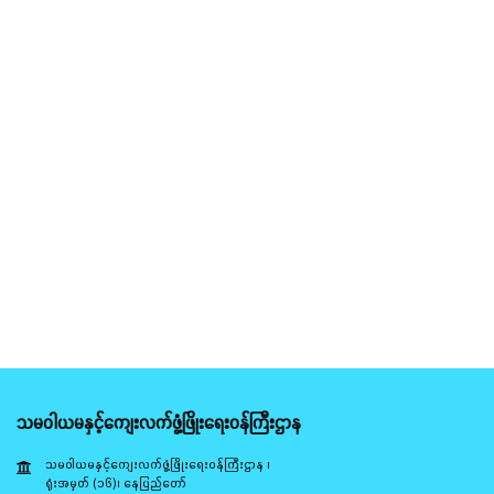
သမဝါယမနှင့်ကျေးလက်ဖွံ့ဖြိုးရေးဝန်ကြီးဌာန
သမဝါယမနှင့်ကျေးလက်ဖွံ့ဖြိုးရေးဝန်ကြီးဌာန ၊
ရုံးအမှတ် (၁၆)၊ နေပြည်တော်