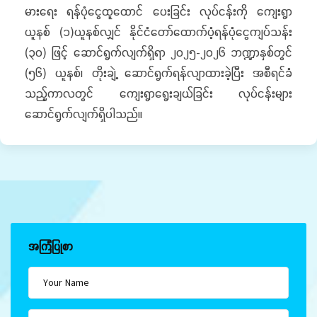
မားရေး ရန်ပုံငွေထူထောင် ပေးခြင်း လုပ်ငန်းကို ကျေးရွာ
ယူနစ် (၁)ယူနစ်လျှင် နိုင်ငံတော်ထောက်ပံ့ရန်ပုံငွေကျပ်သန်း
(၃၀) ဖြင့် ဆောင်ရွက်လျက်ရှိရာ ၂၀၂၅-၂၀၂၆ ဘဏ္ဍာနှစ်တွင်
(၅၆) ယူနစ်၊ တိုးချဲ့ ဆောင်ရွက်ရန်လျာထားခဲ့ပြီး အစီရင်ခံ
သည့်ကာလတွင် ကျေးရွာရွေးချယ်ခြင်း လုပ်ငန်းများ
ဆောင်ရွက်လျက်ရှိပါသည်။
အကြံပြုစာ