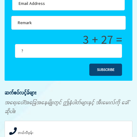
3 + 27 =
SUBSCRIBE
ဆက်စပ်လင့်ခ်များ
အရေးပေါ်အခြေအနေမျိုးတွင် ဤနံပါတ်များနှင့် အီးမေးလ်ကို ခေါ်
ဆိုပါ။
တယ်လီဖုန်း