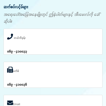
ဆက်စပ်လင့်ခ်များ
အရေးပေါ်အခြေအနေမျိုးတွင် ဤနံပါတ်များနှင့် အီးမေးလ်ကို ခေါ်
ဆိုပါ။
တယ်လီဖုန်း
၀၆၇ - ၄၁၀၀၃၃
ဖက်စ်
၀၆၇ - ၄၁၀၀၃၆
Email