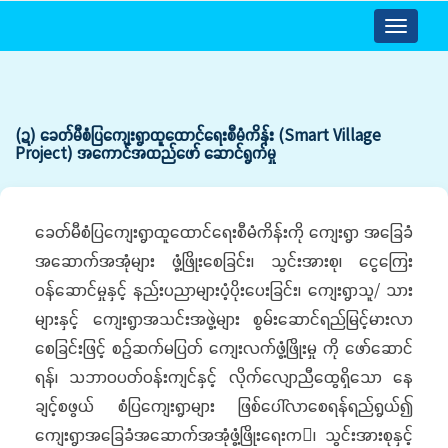
Toggle
navigatio
(ဍ) ခေတ်မီစံပြကျေးရွာထူထောင်ရေးစီမံကိန်း (Smart Village
Project) အကောင်အထည်ဖော် ဆောင်ရွက်မှု
ခေတ်မီစံပြကျေးရွာထူထောင်ရေးစီမံကိန်းကို ကျေးရွာ အခြေခံ
အဆောက်အအုံများ ဖွံ့ဖြိုးစေခြင်း၊ သွင်းအားစု၊ ငွေကြေး
ဝန်ဆောင်မှုနှင့် နည်းပညာများပံ့ပိုးပေးခြင်း၊ ကျေးရွာသူ/ သား
များနှင့် ကျေးရွာအသင်းအဖွဲ့များ စွမ်းဆောင်ရည်မြင့်မားလာ
စေခြင်းဖြင့် စဉ်ဆက်မပြတ် ကျေးလက်ဖွံ့ဖြိုးမှု ကို ဖော်ဆောင်
ရန်၊ သဘာဝပတ်ဝန်းကျင်နှင့် လိုက်လျောညီထွေရှိသော နေ
ချင့်စဖွယ် စံပြကျေးရွာများ ဖြစ်ပေါ်လာစေရန်ရည်ရွယ်၍
ကျေးရွာအခြေခံအဆောက်အအုံဖွံ့ဖြိုးရေးက၊ သွင်းအားစုနှင့်