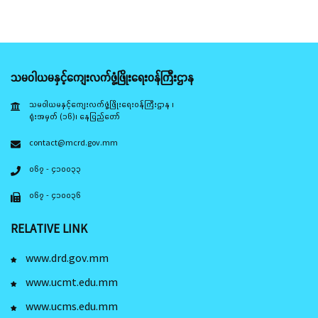
သမဝါယမနှင့်ကျေးလက်ဖွံ့ဖြိုးရေးဝန်ကြီးဌာန
သမဝါယမနှင့်ကျေးလက်ဖွံ့ဖြိုးရေးဝန်ကြီးဌာန ၊
ရုံးအမှတ် (၁၆)၊ နေပြည်တော်
contact@mcrd.gov.mm
၀၆၇ - ၄၁၀၀၃၃
၀၆၇ - ၄၁၀၀၃၆
RELATIVE LINK
www.drd.gov.mm
www.ucmt.edu.mm
www.ucms.edu.mm