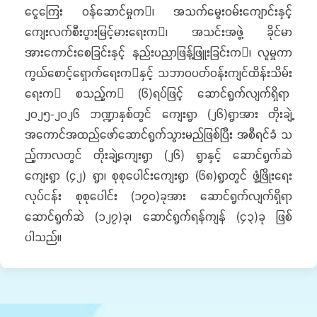
ငွေကြေး ဝန်ဆောင်မှုက၊ အသက်မွေးဝမ်းကျောင်းနှင့်
ကျေးလက်စီးပွားမြင့်မားရေးက၊ အသင်းအဖွဲ့ ခိုင်မာ
အားကောင်းစေခြင်းနှင့် နည်းပညာဖြန့်ဖြူးခြင်းက၊ လူမှုကာ
ကွယ်စောင့်ရှောက်ရေးကနှင့် သဘာဝပတ်ဝန်းကျင်ထိန်းသိမ်း
ရေးက စသည့်က (၆)ရပ်ဖြင့် ဆောင်ရွက်လျက်ရှိရာ
၂၀၂၅-၂၀၂၆ ဘဏ္ဍာနှစ်တွင် ကျေးရွာ (၂၆)ရွာအား တိုးချဲ့
အကောင်အထည်ဖော်ဆောင်ရွက်သွားမည်ဖြစ်ပြီး အစီရင်ခံ သ
ည့်ကာလတွင် တိုးချဲ့ကျေးရွာ (၂၆) ရွာနှင့် ဆောင်ရွက်ဆဲ
ကျေးရွာ (၄၂) ရွာ၊ စုစုပေါင်းကျေးရွာ (၆၈)ရွာတွင် ဖွံ့ဖြိုးရေး
လုပ်ငန်း စုစုပေါင်း (၁၇၀)ခုအား ဆောင်ရွက်လျက်ရှိရာ
ဆောင်ရွက်ဆဲ (၁၂၇)ခု၊ ဆောင်ရွက်ရန်ကျန် (၄၃)ခု ဖြစ်
ပါသည်။