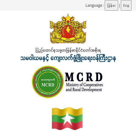
Language :
မြန်မာ
|
Eng
ပြည်ထောင်စုသမ္မတမြန်မာနိုင်ငံတော်အစိုးရ
သမဝါယမနှင့် ကျေးလက်ဖွံ့ဖြိုးရေးဝန်ကြီးဌာန