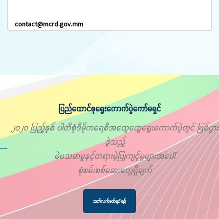
contact@mcrd.gov.mm
ပြည်ထောင်စုရွေးကောက်ပွဲကော်မရှင်
၂၀၂၀ ပြည့်နှစ် ပါတီစုံဒီမိုကရေစီအထွေထွေရွေးကောက်ပွဲတွင် ဖြစ်ပွား
ခဲ့သည့်
မဲမသမာမှုနှင့်တရားမဲ့ပြုကျင့်မှုများအပေါ်
စုံစမ်းစစ်ဆေးတွေ့ရှိချက်
ဆက်လက်ဖတ်ရှုပါရန်