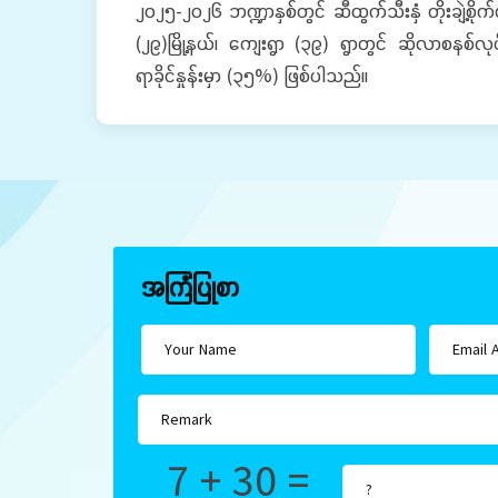
၂၀၂၅-၂၀၂၆ ဘဏ္ဍာနှစ်တွင် ဆီထွက်သီးနှံ တိုးချဲ့စိုက်
(၂၉)မြို့နယ်၊ ကျေးရွာ (၃၉) ရွာတွင် ဆိုလာစနစ်လ
ရာခိုင်နှုန်းမှာ (၃၅%) ဖြစ်ပါသည်။
အကြံပြုစာ
7 + 30 =