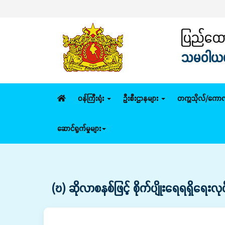
ပြည်ထောင
သမဝါယမနှ
ဝန်ကြီးရုံး
ဦးစီးဌာနများ
တက္ကသိုလ်/ကောလ
ဆောင်ရွက်မှုများ
(ဎ) ဆိုလာစနစ်ဖြင့် စိုက်ပျိုးရေရရှိရေးလုပ