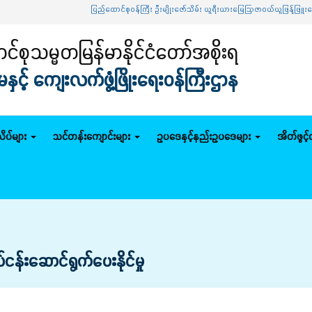
ပြည်ထောင်စုဝန်ကြီး ဦးမျိုးဇော်သိမ်း ယူရီးယားမြေဩဇာဝယ်ယူဖြန့်ဖြူးရော
်စုသမ္မတမြန်မာနိုင်ငံတော်အစိုးရ
င့် ကျေးလက်ဖွံ့ဖြိုးရေးဝန်ကြီးဌာန
ိပ်များ
သင်တန်းကျောင်းများ
ဥပဒေနှင့်နည်းဥပဒေများ
အိတ်ဖွင့
်ငန်းဆောင်ရွက်ပေးနိုင်မှု