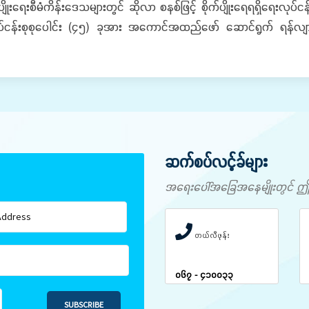
ပျိုးရေးစီမံကိန်းဒေသများတွင် ဆိုလာ စနစ်ဖြင့် စိုက်ပျိုးရေရရှိရေးလုပ်ငန
ုပ်ငန်းစုစုပေါင်း (၄၅) ခုအား အကောင်အထည်ဖော် ဆောင်ရွက် ရန်လျာထား
ဆက်စပ်လင့်ခ်များ
အရေးပေါ်အခြေအနေမျိုးတွင် ဤနံပါ
တယ်လီဖုန်း
၀၆၇ - ၄၁၀၀၃၃
SUBSCRIBE