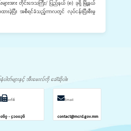
်းများအား တိုင်းဒေသကြီး/ ပြည်နယ် (၈) ခုရှိ မြို့နယ်
ခဲ့ပြီး အစီရင်ခံသည့်ကာလတွင် လုပ်ငန်းပြီးစီးမှု
တ်များနှင့် အီးမေးလ်ကို ခေါ်ဆိုပါ။
ဖက်စ်
Email
၀၆၇ - ၄၁၀၀၃၆
contact@mcrd.gov.mm