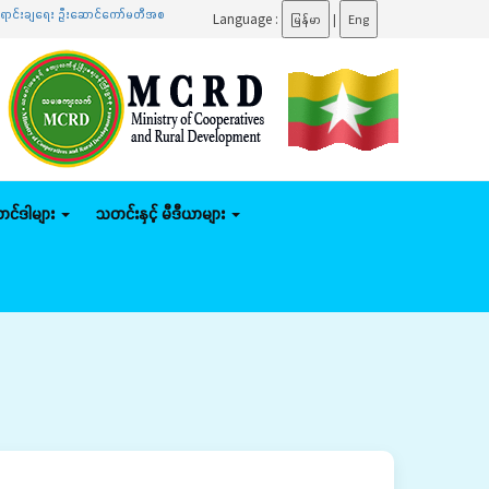
င်းချရေး ဦးဆောင်ကော်မတီအစည်းအဝေးသို့ တက်ရောက်
.......
ပြည်ထောင်စုဝန်ကြီး ဦးမျိုးဇော်သိမ်း 
Language :
မြန်မာ
|
Eng
်တင်ဒါများ
သတင်းနှင့် မီဒီယာများ