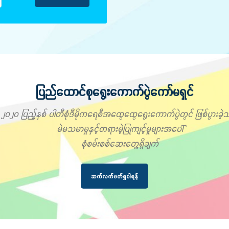
ပြည်ထောင်စုရွေးကောက်ပွဲကော်မရှင်
၂၀၂၀ ပြည့်နှစ် ပါတီစုံဒီမိုကရေစီအထွေထွေရွေးကောက်ပွဲတွင် ဖြစ်ပွားခဲ့သ
မဲမသမာမှုနှင့်တရားမဲ့ပြုကျင့်မှုများအပေါ်
စုံစမ်းစစ်ဆေးတွေ့ရှိချက်
ဆက်လက်ဖတ်ရှုပါရန်