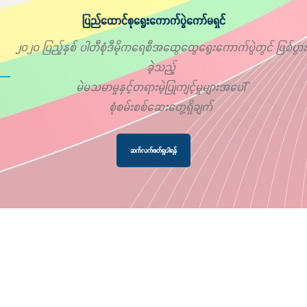
ပြည်ထောင်စုရွေးကောက်ပွဲကော်မရှင်
၂၀၂၀ ပြည့်နှစ် ပါတီစုံဒီမိုကရေစီအထွေထွေရွေးကောက်ပွဲတွင် ဖြစ်ပွား
ခဲ့သည့်
မဲမသမာမှုနှင့်တရားမဲ့ပြုကျင့်မှုများအပေါ်
စုံစမ်းစစ်ဆေးတွေ့ရှိချက်
ဆက်လက်ဖတ်ရှုပါရန်