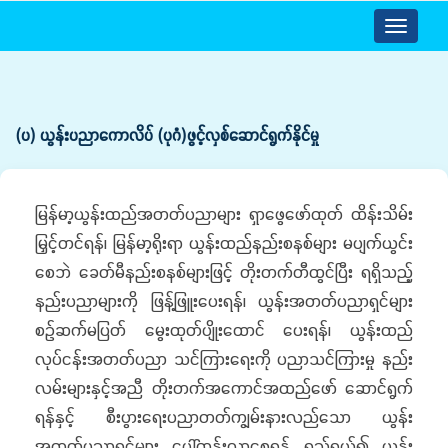
Toggle
navigatio
(ပ) ယွန်းပညာကောလိပ် (ပုဂံ)ဖွင့်လှစ်ဆောင်ရွက်နိုင်မှု
မြန်မာ့ယွန်းထည်အတတ်ပညာများ ရှာဖွေဖော်ထုတ် ထိန်းသိမ်း
မြှင့်တင်ရန်၊ မြန်မာ့ရိုးရာ ယွန်းထည်နည်းစနစ်များ မပျက်ယွင်း
စေဘဲ ခေတ်မီနည်းစနစ်များဖြင့် တိုးတက်တီထွင်ပြီး ရရှိသည့်
နည်းပညာများကို ဖြန့်ဖြူးပေးရန်၊ ယွန်းအတတ်ပညာရှင်များ
စဉ်ဆက်မပြတ် မွေးထုတ်ပျိုးထောင် ပေးရန်၊ ယွန်းထည်
လုပ်ငန်းအတတ်ပညာ သင်ကြားရေးကို ပညာသင်ကြားမှု နည်း
လမ်းများနှင့်အညီ တိုးတက်အကောင်အထည်ဖော် ဆောင်ရွက်
ရန်နှင့် စီးပွားရေးပညာတတ်ကျွမ်းနားလည်သော ယွန်း
အတတ်ပညာရှင်များ ပေါ်ထွန်းလာစေရန် ရည်ရွယ်၍ ယွန်း