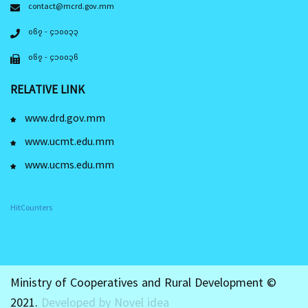
contact@mcrd.gov.mm
၀၆၇ - ၄၁၀၀၃၃
၀၆၇ - ၄၁၀၀၃၆
RELATIVE LINK
www.drd.gov.mm
www.ucmt.edu.mm
www.ucms.edu.mm
HitCounters
Ministry of Cooperatives and Rural Development ©
2021.
Developed by Novel idea