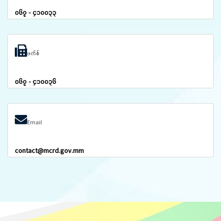
၀၆၇ - ၄၁၀၀၃၃
ဖက်စ်
၀၆၇ - ၄၁၀၀၃၆
Email
contact@mcrd.gov.mm