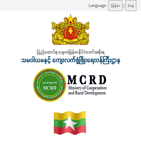
Language :
မြန်မာ
|
Eng
ပြည်ထောင်စုသမ္မတမြန်မာနိုင်ငံတော်အစိုးရ
သမဝါယမနှင့် ကျေးလက်ဖွံ့ဖြိုးရေးဝန်ကြီးဌာန