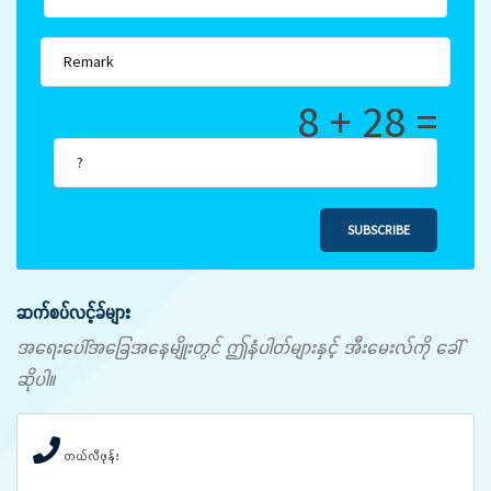
8 + 28 =
SUBSCRIBE
ဆက်စပ်လင့်ခ်များ
အရေးပေါ်အခြေအနေမျိုးတွင် ဤနံပါတ်များနှင့် အီးမေးလ်ကို ခေါ်
ဆိုပါ။
တယ်လီဖုန်း