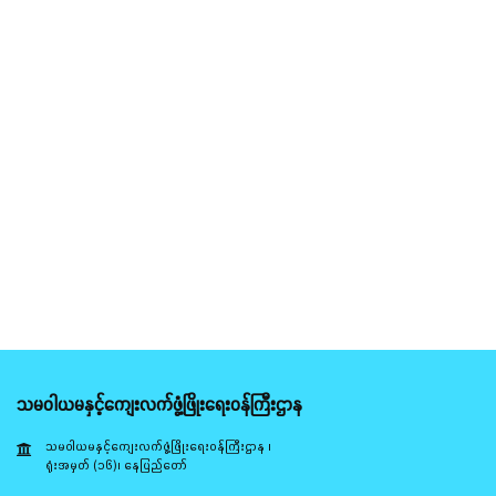
သမဝါယမနှင့်ကျေးလက်ဖွံ့ဖြိုးရေးဝန်ကြီးဌာန
သမဝါယမနှင့်ကျေးလက်ဖွံ့ဖြိုးရေးဝန်ကြီးဌာန ၊
ရုံးအမှတ် (၁၆)၊ နေပြည်တော်