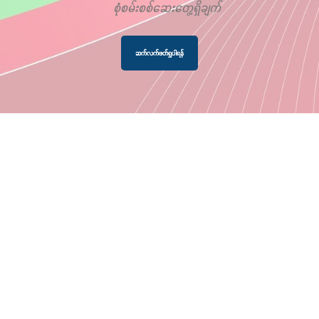
စုံစမ်းစစ်ဆေးတွေ့ရှိချက်
ဆက်လက်ဖတ်ရှုပါရန်