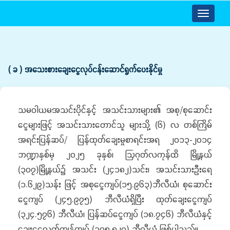
Toggle
navigatio
( ခ ) အသေးစားချေးငွေလုပ်ငန်းဆောင်ရွက်ပေးနိုင်မှု
သမဝါယမအသင်းပိုင်နှင့် အသင်းသားများ၏ အစု/စုဆောင်း
ငွေများဖြင့် အသင်းသားတောင်သူ များသို့ (၆) လ တစ်ကြိမ်
အရင်းပြန်ဆပ်/ ပြန်ထုတ်ချေးမှုစာရင်းအရ ၂၀၁၃-၂၀၁၄
ဘဏ္ဍာနှစ်မှ ၂၀၂၅ ခုနှစ်၊ ဩဂုတ်လကုန်ထိ မြို့နယ်
(၃၀၇)မြို့နယ်၌ အသင်း (၂၄၁၈၂)သင်း၊ အသင်းသားဦးရေ
(၁.၆၂၉)သန်း ဖြင့် အစုငွေကျပ်(၁၅.၉၆၃)ဘီလီယံ၊ စုဆောင်း
ငွေကျပ် (၂၄၅.၉၇၅) ဘီလီယံရှိပြီး ထုတ်ချေးငွေကျပ်
(၃၂၄.၅၇၆) ဘီလီယံ၊ ပြန်ဆပ်ငွေကျပ် (၁၈.၇၄၆) ဘီလီယံနှင့်
ချေးငွေလက်ကျန်ကျပ် (၃၀၅.၈၂၉) ဘီလီယံ ဖြစ်ပါသည်။