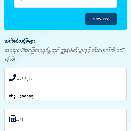
SUBSCRIBE
ဆက်စပ်လင့်ခ်များ
အရေးပေါ်အခြေအနေမျိုးတွင် ဤနံပါတ်များနှင့် အီးမေးလ်ကို ခေါ်
ဆိုပါ။
တယ်လီဖုန်း
၀၆၇ - ၄၁၀၀၃၃
ဖက်စ်