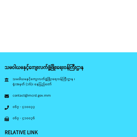
သမဝါယမနှင့်ကျေးလက်ဖွံ့ဖြိုးရေးဝန်ကြီးဌာန
သမဝါယမနှင့်ကျေးလက်ဖွံ့ဖြိုးရေးဝန်ကြီးဌာန ၊
ရုံးအမှတ် (၁၆)၊ နေပြည်တော်
contact@mcrd.gov.mm
၀၆၇ - ၄၁၀၀၃၃
၀၆၇ - ၄၁၀၀၃၆
RELATIVE LINK