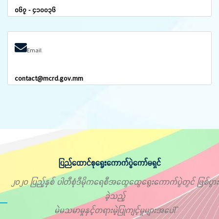
၀၆၇ - ၄၁၀၀၃၆
Email
contact@mcrd.gov.mm
ပြည်ထောင်စုရွေးကောက်ပွဲကော်မရှင်
၂၀၂၀ ပြည့်နှစ် ပါတီစုံဒီမိုကရေစီအထွေထွေရွေးကောက်ပွဲတွင် ဖြစ်ပွား
ခဲ့သည့်
မဲမသမာမှုနှင့်တရားမဲ့ပြုကျင့်မှုများအပေါ်