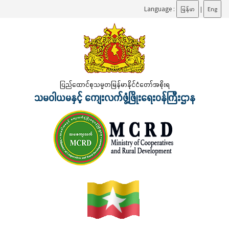
Language :
မြန်မာ
|
Eng
ပြည်ထောင်စုသမ္မတမြန်မာနိုင်ငံတော်အစိုးရ
သမဝါယမနှင့် ကျေးလက်ဖွံ့ဖြိုးရေးဝန်ကြီးဌာန