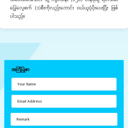
ခြွေလှေ့စက် (၁)စီးကိုလည်းကောင်း ဝယ်ယူပံ့ပိုးပေးပြီး ဖြစ်
ပါသည်။
အကြံပြုစာ