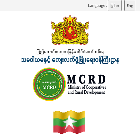
Language :
မြန်မာ
|
Eng
ပြည်ထောင်စုသမ္မတမြန်မာနိုင်ငံတော်အစိုးရ
သမဝါယမနှင့် ကျေးလက်ဖွံ့ဖြိုးရေးဝန်ကြီးဌာန