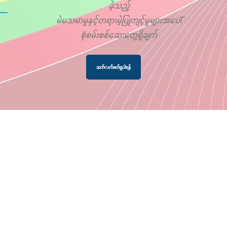
ခဲ့သည့်
မဲမသမာမှုနှင့်တရားမဲ့ပြုကျင့်မှုများအပေါ်
စုံစမ်းစစ်ဆေးတွေ့ရှိချက်
ဆက်လက်ဖတ်ရှုပါရန်