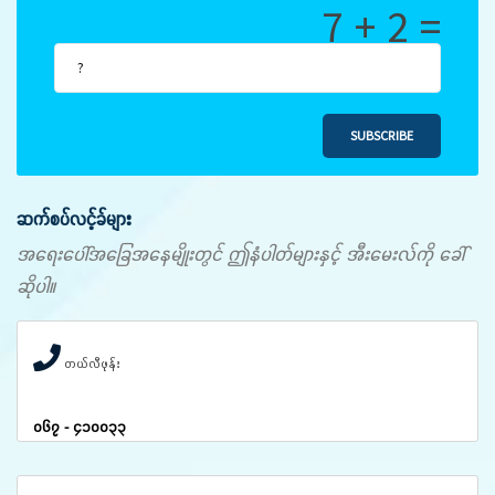
7 + 2 =
SUBSCRIBE
ဆက်စပ်လင့်ခ်များ
အရေးပေါ်အခြေအနေမျိုးတွင် ဤနံပါတ်များနှင့် အီးမေးလ်ကို ခေါ်
ဆိုပါ။
တယ်လီဖုန်း
၀၆၇ - ၄၁၀၀၃၃