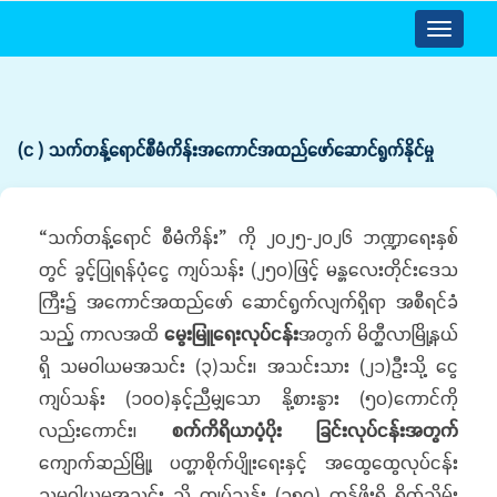
Toggle
navigatio
(င ) သက်တန့်ရောင်စီမံကိန်းအကောင်အထည်ဖော်ဆောင်ရွက်နိုင်မှု
“သက်တန့်ရောင် စီမံကိန်း” ကို ၂၀၂၅-၂၀၂၆ ဘဏ္ဍာရေးနှစ်
တွင် ခွင့်ပြုရန်ပုံငွေ ကျပ်သန်း (၂၅၀)ဖြင့် မန္တလေးတိုင်းဒေသ
ကြီး၌ အကောင်အထည်ဖော် ဆောင်ရွက်လျက်ရှိရာ အစီရင်ခံ
သည့် ကာလအထိ
မွေးမြူရေးလုပ်ငန်း
အတွက် မိတ္ထီလာမြို့နယ်
ရှိ သမဝါယမအသင်း (၃)သင်း၊ အသင်းသား (၂၁)ဦးသို့ ငွေ
ကျပ်သန်း (၁၀၀)နှင့်ညီမျှသော နို့စားနွား (၅၀)ကောင်ကို
လည်းကောင်း၊
စက်ကိရိယာပံ့ပိုး ခြင်း
လုပ်ငန်းအတွက်
ကျောက်ဆည်မြို့၊ ပတ္တာစိုက်ပျိုးရေးနှင့် အထွေထွေလုပ်ငန်း
သမဝါယမအသင်း သို့ ကျပ်သန်း (၁၅၀) တန်ဖိုးရှိ ရိတ်သိမ်း