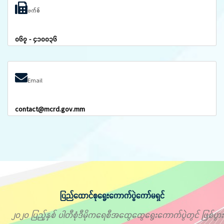
ဖက်စ်
၀၆၇ - ၄၁၀၀၃၆
Email
contact@mcrd.gov.mm
ပြည်ထောင်စုရွေးကောက်ပွဲကော်မရှင်
၂၀၂၀ ပြည့်နှစ် ပါတီစုံဒီမိုကရေစီအထွေထွေရွေးကောက်ပွဲတွင် ဖြစ်ပွား