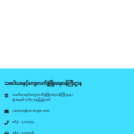
သမဝါယမနှင့်ကျေးလက်ဖွံ့ဖြိုးရေးဝန်ကြီးဌာန
သမဝါယမနှင့်ကျေးလက်ဖွံ့ဖြိုးရေးဝန်ကြီးဌာန ၊
ရုံးအမှတ် (၁၆)၊ နေပြည်တော်
contact@mcrd.gov.mm
၀၆၇ - ၄၁၀၀၃၃
၀၆၇ - ၄၁၀၀၃၆