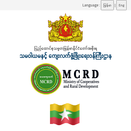
Language :
မြန်မာ
|
Eng
ပြည်ထောင်စုသမ္မတမြန်မာနိုင်ငံတော်အစိုးရ
သမဝါယမနှင့် ကျေးလက်ဖွံ့ဖြိုးရေးဝန်ကြီးဌာန