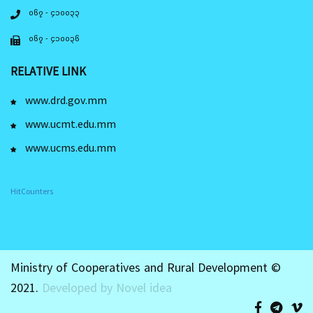
၀၆၇ - ၄၁၀၀၃၃
၀၆၇ - ၄၁၀၀၃၆
RELATIVE LINK
www.drd.gov.mm
www.ucmt.edu.mm
www.ucms.edu.mm
HitCounters
Ministry of Cooperatives and Rural Development ©
2021.
Developed by Novel idea