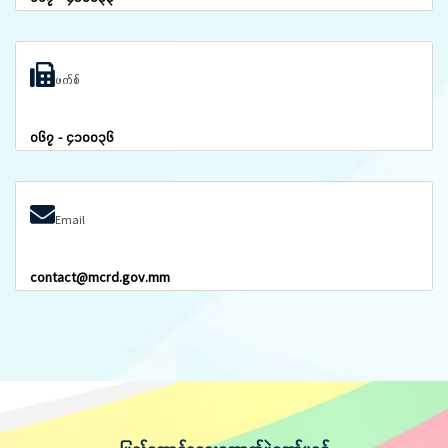
ဖက်စ်
၀၆၇ - ၄၁၀၀၃၆
Email
contact@mcrd.gov.mm