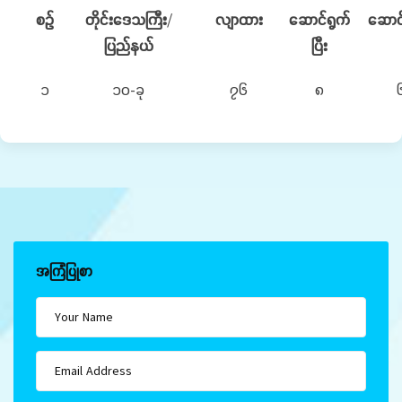
စဉ်
တိုင်းဒေသကြီး
/
လျာထား
ဆောင်ရွက်
ဆောင
ပြည်နယ်
ပြီး
၁
၁၀-ခု
၇၆
၈
အကြံပြုစာ