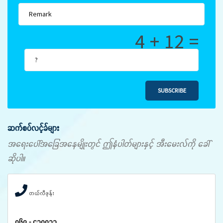
4 + 12 =
SUBSCRIBE
ဆက်စပ်လင့်ခ်များ
အရေးပေါ်အခြေအနေမျိုးတွင် ဤနံပါတ်များနှင့် အီးမေးလ်ကို ခေါ်
ဆိုပါ။
တယ်လီဖုန်း
၀၆၇ - ၄၁၀၀၃၃