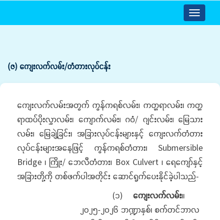
Toggle
navigatio
(ဇ) ကျေးလက်လမ်း/တံတားလုပ်ငန်း
ကျေးလက်လမ်းအတွက် ကွန်ကရစ်လမ်း၊ ကတ္တရာလမ်း၊ ကတ္တ
ရာထပ်ပိုးလွှာလမ်း၊ ကျောက်လမ်း၊ ဂဝံ/ ဂျင်းလမ်း၊ မြေသား
လမ်း၊ မြေချဲ့ခြင်း၊ အခြားလုပ်ငန်းများနှင့် ကျေးလက်တံတား
လုပ်ငန်းများအနေဖြင့် ကွန်ကရစ်တံတား၊ Submersible
Bridge ၊ ကြိုး/ ဘေလီတံတား၊ Box Culvert ၊ ရေကျော်နှင့်
အခြားတို့ကို တစ်ဖက်ပါအတိုင်း ဆောင်ရွက်ပေးနိုင်ခဲ့ပါသည်-
(၁)
ကျေးလက်လမ်း
။
၂၀၂၅-၂၀၂၆ ဘဏ္ဍာနှစ်၊ စက်တင်ဘာလ