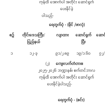
ကုန်ထိ အောက်ပါ အတိုင်း ဆောင်ရွက်
ပေးနိုင်ခဲ့
ပါသည်-
ရေတွက်ပုံ
- (မိုင် /ဖာလုံ)
စဉ်
တိုင်းဒေသကြီး
/
လျာထား
ဆောင်ရွက်
ဆောင
ပြည်နယ်
ပြီး
၁
၁၂-ခု
၉၁/၂.၈၉
၁၉/၁.၆၀
၇၂/
(၂)
ကျေးလက်တံတား။
၂၀၂၅-၂၀၂၆ ဘဏ္ဍာနှစ်၊ စက်တင်ဘာလ
ကုန်ထိ အောက်ပါ အတိုင်း ဆောင်ရွက်
ပေးနိုင်ခဲ့ပါသည်-
ရေတွက်ပုံ
- (စင်း)