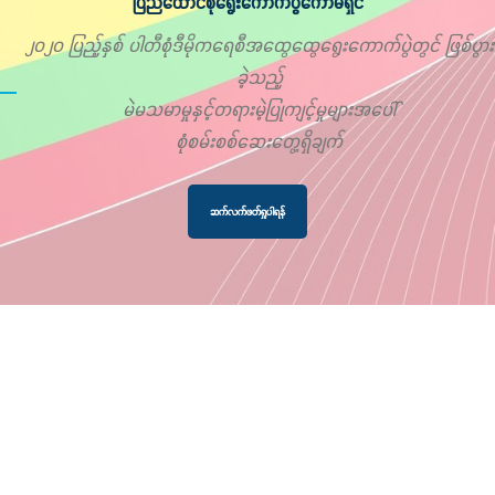
ပြည်ထောင်စုရွေးကောက်ပွဲကော်မရှင်
၂၀၂၀ ပြည့်နှစ် ပါတီစုံဒီမိုကရေစီအထွေထွေရွေးကောက်ပွဲတွင် ဖြစ်ပွား
ခဲ့သည့်
မဲမသမာမှုနှင့်တရားမဲ့ပြုကျင့်မှုများအပေါ်
စုံစမ်းစစ်ဆေးတွေ့ရှိချက်
ဆက်လက်ဖတ်ရှုပါရန်