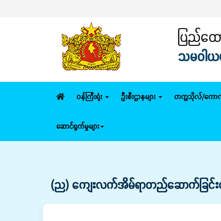
ပြည်ထောင
သမဝါယမနှ
ဝန်ကြီးရုံး
ဦးစီးဌာနများ
တက္ကသိုလ်/ကောလ
ဆောင်ရွက်မှုများ
(ည) ကျေးလက်အိမ်ရာတည်ဆောက်ခြင်းလု