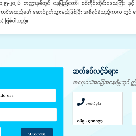
၂၆ ဘဏ္ဍာနှစ်တွင် နေပြည်တော်၊ စစ်ကိုင်းတိုင်းဒေသကြီး နှင့် ရှမ်းပြ
အကောင်အထည်ဖော် ဆောင်ရွက်သွားမည်ဖြစ်ပြီး အစီရင်ခံသည့်ကာလ တွင် ဆော
ခိုင်နှုန်း မှာ (၄၇%) ဖြစ်ပါသည်။
ဆက်စပ်လင့်ခ်များ
အရေးပေါ်အခြေအနေမျိုးတွင် ဤနံပါ
တယ်လီဖုန်း
၀၆၇ - ၄၁၀၀၃၃
SUBSCRIBE