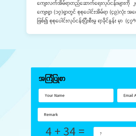
ကျေးလက်အိမ်ရာတည်ဆောက်ရေးလုပ်ငန်းများကို ၂၀၂၅-၂၀
ကျေးရွာ (၁၇)ရွာတွင် စုစုပေါင်းအိမ်ရာ (၄၉)လုံး 
ဖြစ်၍ စုစုပေါင်းလုပ်ငန်းပြီးစီးမှု ရာ
အကြံပြုစာ
4 + 34 =