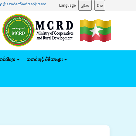
 ဦးဆောင်ကော်မတီအစည်းအဝေးသို့ တက်ရောက်
.......
ပြည်ထောင်စုဝန်ကြီး ဦးမျိုးဇော်သိမ်း နေပြည်တော
Language :
မြန်မာ
|
Eng
်တင်ဒါများ
သတင်းနှင့် မီဒီယာများ