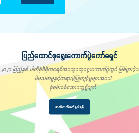
ပြည်ထောင်စုရွေးကောက်ပွဲကော်မရှင်
၂၀၂၀ ပြည့်နှစ် ပါတီစုံဒီမိုကရေစီအထွေထွေရွေးကောက်ပွဲတွင် ဖြစ်ပွားခဲ့သ
မဲမသမာမှုနှင့်တရားမဲ့ပြုကျင့်မှုများအပေါ်
စုံစမ်းစစ်ဆေးတွေ့ရှိချက်
ဆက်လက်ဖတ်ရှုပါရန်