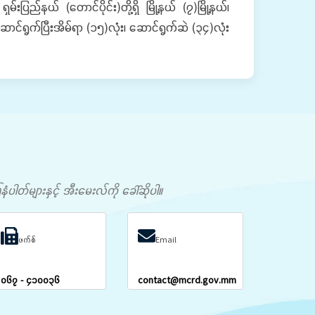
ည်နယ် (တောင်ပိုင်း)တို့ရှိ မြို့နယ် (၇)မြို့နယ်၊
င်ရွက်ပြီးအိမ်ရာ (၁၅)လုံး၊ ဆောင်ရွက်ဆဲ (၃၄)လုံး
တ်များနှင့် အီးမေးလ်ကို ခေါ်ဆိုပါ။
ဖက်စ်
Email
၀၆၇ - ၄၁၀၀၃၆
contact@mcrd.gov.mm