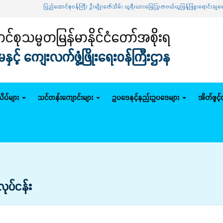
ပြည်ထောင်စုဝန်ကြီး ဦးမျိုးဇော်သိမ်း ယူရီးယားမြေဩဇာဝယ်ယူဖြန့်ဖြူးရောင်းချရေး
်စုသမ္မတမြန်မာနိုင်ငံတော်အစိုးရ
င့် ကျေးလက်ဖွံ့ဖြိုးရေးဝန်ကြီးဌာန
ိပ်များ
သင်တန်းကျောင်းများ
ဥပဒေနှင့်နည်းဥပဒေများ
အိတ်ဖွင့
ပ်ငန်း