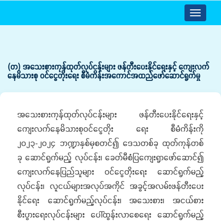
Toggle
navigatio
(တ) အသေးစားကုန်ထုတ်လုပ်ငန်းများ ဖန်တီးပေးနိုင်ရေးနှင့် ကျေးလက်
နေမိသားစု ဝင်ငွေတိုးရေး စီမံကိန်းအကောင်အထည်ဖော်ဆောင်ရွက်မှု
အသေးစားကုန်ထုတ်လုပ်ငန်းများ ဖန်တီးပေးနိုင်ရေးနှင့်
ကျေးလက်နေမိသားစုဝင်ငွေတိုး ရေး စီမံကိန်းကို
၂၀၂၃-၂၀၂၄ ဘဏ္ဍာနှစ်မှစတင်၍ ဒေသတစ်ခု ထုတ်ကုန်တစ်
ခု ဆောင်ရွက်မည့် လုပ်ငန်း၊ ခေတ်မီစံပြကျေးရွာဖော်ဆောင်၍
ကျေးလက်နေပြည်သူများ ဝင်ငွေတိုးရေး ဆောင်ရွက်မည့်
လုပ်ငန်း၊ လူငယ်များအလုပ်အကိုင် အခွင့်အလမ်းဖန်တီးပေး
နိုင်ရေး ဆောင်ရွက်မည့်လုပ်ငန်း၊ အသေးစား၊ အငယ်စား
စီးပွားရေးလုပ်ငန်းများ ပေါ်ထွန်းလာစေရေး ဆောင်ရွက်မည့်