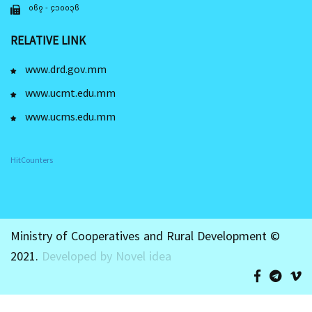
၀၆၇ - ၄၁၀၀၃၆
RELATIVE LINK
www.drd.gov.mm
www.ucmt.edu.mm
www.ucms.edu.mm
HitCounters
Ministry of Cooperatives and Rural Development ©
2021.
Developed by Novel idea