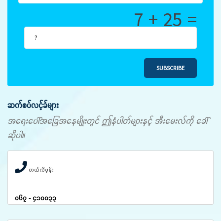
7 + 25 =
SUBSCRIBE
ဆက်စပ်လင့်ခ်များ
အရေးပေါ်အခြေအနေမျိုးတွင် ဤနံပါတ်များနှင့် အီးမေးလ်ကို ခေါ်
ဆိုပါ။
တယ်လီဖုန်း
၀၆၇ - ၄၁၀၀၃၃