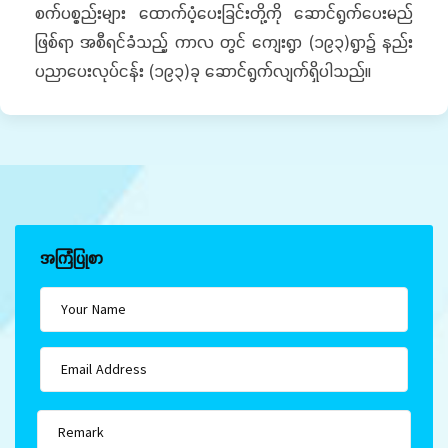
စက်ပစ္စည်းများ ထောက်ပံ့ပေးခြင်းတို့ကို ဆောင်ရွက်ပေးမည်
ဖြစ်ရာ အစီရင်ခံသည့် ကာလ တွင် ကျေးရွာ (၁၉၃)ရွာ၌ နည်း
ပညာပေးလုပ်ငန်း (၁၉၃)ခု ဆောင်ရွက်လျက်ရှိပါသည်။
အကြံပြုစာ