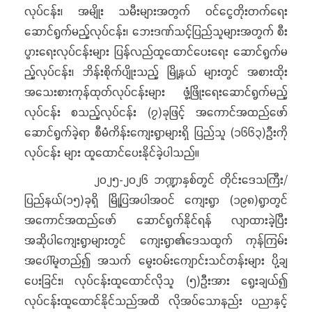
လုပ်ငန်း၊ အမျိုး သမီးများအတွက် ဝင်ငွေတိုးတက်ရေး
ဆောင်ရွက်မည့်လုပ်ငန်း၊ ဘေးဒဏ်သင့်ပြည်သူများအတွက် စီး
ပွားရေးလုပ်ငန်းများ ပြန်လည်ထူထောင်ပေးရေး ဆောင်ရွက်မ
ည့်လုပ်ငန်း၊ ဘိန်းစိုက်ပျိုးသည့် မြို့နယ် များတွင် အစားထိုး
အသေးစားကုန်ထုတ်လုပ်ငန်းများ ဖွံ့ဖြိုးရေးဆောင်ရွက်မည့်
လုပ်ငန်း စသည့်လုပ်ငန်း (၇)ခုဖြင့် အကောင်အထည်ဖော်
ဆောင်ရွက်ခဲ့ရာ စီမံကိန်းကျေးရွာများရှိ ပြည်သူ (၁၆၆၃)ဦးကို
လုပ်ငန်း များ ထူထောင်ပေးနိုင်ခဲ့ပါသည်။
၂၀၂၅-၂၀၂၆ ဘဏ္ဍာနှစ်တွင် တိုင်းဒေသကြီး/
ပြည်နယ်(၁၅)ခုရှိ မြို့ပြအပါအဝင် ကျေးရွာ (၁၉၈)ရွာတွင်
အကောင်အထည်ဖော် ဆောင်ရွက်နိုင်​ရန် လျာထားခဲ့ပြီး
အဆိုပါကျေးရွာများတွင် ကျေးရွာ၏ဒေသထွက် ကုန်ကြမ်း
အပေါ်မူတည်၍ အသက် မွေးဝမ်းကျောင်းသင်တန်းများ ပို့ချ
ပေးခြင်း၊ လုပ်ငန်းထူထောင်လိုသူ (၅)ဦးအား ရွေးချယ်၍
လုပ်ငန်းထူထောင်နိုင်သည်အထိ လိုအပ်သောနည်း ပညာနှင့်