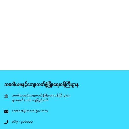
သမဝါယမနှင့်ကျေးလက်ဖွံ့ဖြိုးရေးဝန်ကြီးဌာန
သမဝါယမနှင့်ကျေးလက်ဖွံ့ဖြိုးရေးဝန်ကြီးဌာန ၊
ရုံးအမှတ် (၁၆)၊ နေပြည်တော်
contact@mcrd.gov.mm
၀၆၇ - ၄၁၀၀၃၃