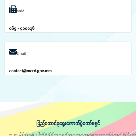
ဖက်စ်
၀၆၇ - ၄၁၀၀၃၆
Email
contact@mcrd.gov.mm
ပြည်ထောင်စုရွေးကောက်ပွဲကော်မရှင်
၂၀၂၀ ပြည့်နှစ် ပါတီစုံဒီမိုကရေစီအထွေထွေရွေးကောက်ပွဲတွင် ဖြစ်ပွား