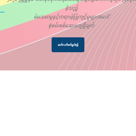
ခဲ့သည့်
မဲမသမာမှုနှင့်တရားမဲ့ပြုကျင့်မှုများအပေါ်
စုံစမ်းစစ်ဆေးတွေ့ရှိချက်
ဆက်လက်ဖတ်ရှုပါရန်