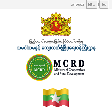
Language :
မြန်မာ
|
Eng
ပြည်ထောင်စုသမ္မတမြန်မာနိုင်ငံတော်အစိုးရ
သမဝါယမနှင့် ကျေးလက်ဖွံ့ဖြိုးရေးဝန်ကြီးဌာန