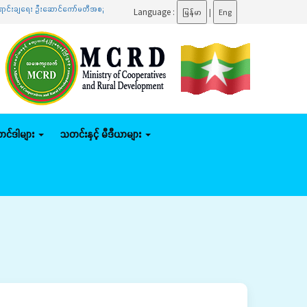
်းချရေး ဦးဆောင်ကော်မတီအစည်းအဝေးသို့ တက်ရောက်
.......
ပြည်ထောင်စုဝန်ကြီး ဦးမျိုးဇော်သိမ်း န
Language :
မြန်မာ
|
Eng
်တင်ဒါများ
သတင်းနှင့် မီဒီယာများ