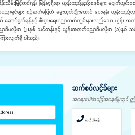
ိမ်းမြှင့်တင်ရန်၊ မြန်မာ့ရိုးရာ ယွန်းထည်နည်းစနစ်များ မပျက်ယွင်းစေ
တတ်ပညာရှင်များ စဉ်ဆက်မပြတ် မွေးထုတ်ပျိုးထောင် ပေးရန်၊ ယွန်းထည
 ဆောင်ရွက်ရန်နှင့် စီးပွားရေးပညာတတ်ကျွမ်းနားလည်သော ယွန်း အတတ
ပညာဒီပလိုမာ (၂)နှစ် သင်တန်းနှင့် ယွန်းအတတ်ပညာဒီပလိုမာ (၁)နှစ် သင
ြားလျက်ရှိ ပါသည်။
ဆက်စပ်လင့်ခ်များ
အရေးပေါ်အခြေအနေမျိုးတွင် ဤနံပါ
တယ်လီဖုန်း