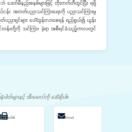
ဘဲ ခေတ်မီနည်းစနစ်များဖြင့် တိုးတက်တီထွင်ပြီး ရရှိ
်လုပ်ငန်း အတတ်ပညာသင်ကြားရေးကို ပညာသင်ကြားမှု
်ပညာရှင်များ ပေါ်ထွန်းလာစေရန် ရည်ရွယ်၍ ယွန်း
်တန်းတို့ကို သင်ကြား ခဲ့ရာ အစီရင်ခံသည့်ကာလတွင်
တ်များနှင့် အီးမေးလ်ကို ခေါ်ဆိုပါ။
ဖက်စ်
Email