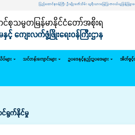
ပြည်ထောင်စုဝန်ကြီး ဦးမျိုးဇော်သိမ်း ယူရီးယားမြေဩဇာဝယ်ယူဖြန့်ဖြူးရောင
်စုသမ္မတမြန်မာနိုင်ငံတော်အစိုးရ
င့် ကျေးလက်ဖွံ့ဖြိုးရေးဝန်ကြီးဌာန
ိပ်များ
သင်တန်းကျောင်းများ
ဥပဒေနှင့်နည်းဥပဒေများ
အိတ်ဖွင့
ရွက်နိုင်မှု