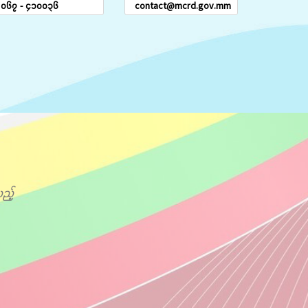
၀၆၇ - ၄၁၀၀၃၆
contact@mcrd.gov.mm
ည့်