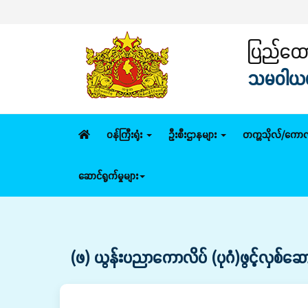
ပြည်ထောင
သမဝါယမနှ
ဝန်ကြီးရုံး
ဦးစီးဌာနများ
တက္ကသိုလ်/ကောလ
ဆောင်ရွက်မှုများ
(ဖ) ယွန်းပညာကောလိပ် (ပုဂံ)ဖွင့်လှစ်ဆောင်