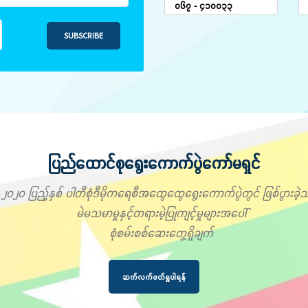
၀၆၇ - ၄၁၀၀၃၃
SUBSCRIBE
ပြည်ထောင်စုရွေးကောက်ပွဲကော်မရှင်
၂၀၂၀ ပြည့်နှစ် ပါတီစုံဒီမိုကရေစီအထွေထွေရွေးကောက်ပွဲတွင် ဖြစ်ပွားခဲ့သ
မဲမသမာမှုနှင့်တရားမဲ့ပြုကျင့်မှုများအပေါ်
စုံစမ်းစစ်ဆေးတွေ့ရှိချက်
ဆက်လက်ဖတ်ရှုပါရန်