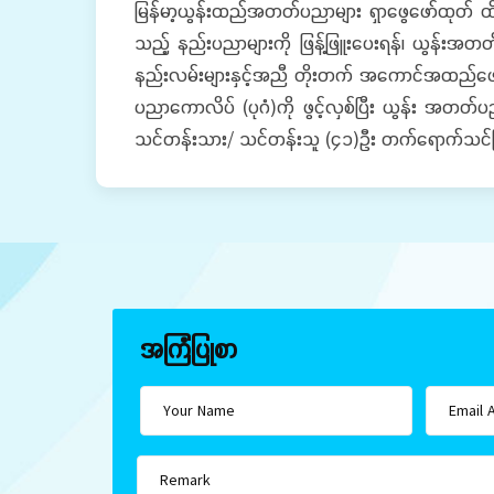
မြန်မာ့ယွန်းထည်အတတ်ပညာများ ရှာဖွေဖော်ထုတ် ထိန်းသ
သည့် နည်းပညာများကို ဖြန့်ဖြူးပေးရန်၊ ယွန်းအ
နည်းလမ်းများနှင့်အညီ တိုးတက် အကောင်အထည်ဖော်
ပညာကောလိပ် (ပုဂံ)ကို ဖွင့်လှစ်ပြီး ယွန်း အတတ်
သင်တန်းသား/ သင်တန်းသူ (၄၁)ဦး တက်ရောက်သင်က
အကြံပြုစာ