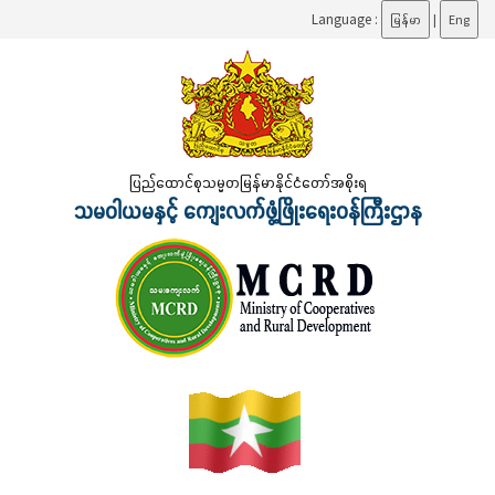
Language :
မြန်မာ
|
Eng
ပြည်ထောင်စုသမ္မတမြန်မာနိုင်ငံတော်အစိုးရ
သမဝါယမနှင့် ကျေးလက်ဖွံ့ဖြိုးရေးဝန်ကြီးဌာန