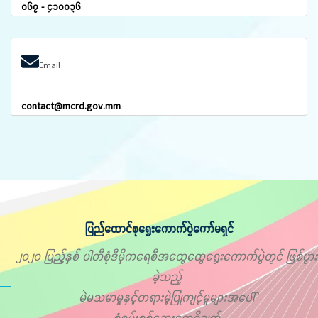
၀၆၇ - ၄၁၀၀၃၆
Email
contact@mcrd.gov.mm
ပြည်ထောင်စုရွေးကောက်ပွဲကော်မရှင်
၂၀၂၀ ပြည့်နှစ် ပါတီစုံဒီမိုကရေစီအထွေထွေရွေးကောက်ပွဲတွင် ဖြစ်ပွား
ခဲ့သည့်
မဲမသမာမှုနှင့်တရားမဲ့ပြုကျင့်မှုများအပေါ်
စုံစမ်းစစ်ဆေးတွေ့ရှိချက်