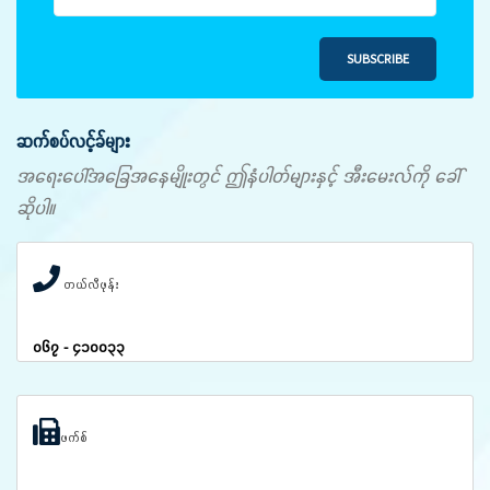
SUBSCRIBE
ဆက်စပ်လင့်ခ်များ
အရေးပေါ်အခြေအနေမျိုးတွင် ဤနံပါတ်များနှင့် အီးမေးလ်ကို ခေါ်
ဆိုပါ။
တယ်လီဖုန်း
၀၆၇ - ၄၁၀၀၃၃
ဖက်စ်