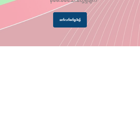
ဆက်လက်ဖတ်ရှုပါရန်