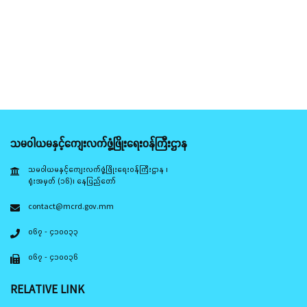
သမဝါယမနှင့်ကျေးလက်ဖွံ့ဖြိုးရေးဝန်ကြီးဌာန
သမဝါယမနှင့်ကျေးလက်ဖွံ့ဖြိုးရေးဝန်ကြီးဌာန ၊
ရုံးအမှတ် (၁၆)၊ နေပြည်တော်
contact@mcrd.gov.mm
၀၆၇ - ၄၁၀၀၃၃
၀၆၇ - ၄၁၀၀၃၆
RELATIVE LINK