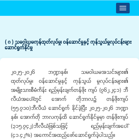
Toggle
navigatio
( ဂ ) သမဝါယမကုန်ထုတ်လုပ်မှု၊ ဝန်ဆောင်မှုနှင့် ကုန်သွယ်မှုလုပ်ငန်းများ
ဆောင်ရွက်နိုင်မှု
၂၀၂၅-၂၀၂၆ ဘဏ္ဍာနှစ်၊ သမဝါယမအသင်းများ၏
ထုတ်လုပ်မှု၊ ဝန်ဆောင်မှုနှင့် ကုန်သွယ် မှုလုပ်ငန်းများ၏
အမျိုးသားစီမံကိန်း ရည်မှန်းချက်တန်ဖိုး ကျပ် (၇၆၂.၂၄၁) ဘီ
လီယံအပေါ်တွင် အောက် တိုဘာလ၌ တန်ဖိုးကျပ်
(၅၅.၇၁၀)ဘီလီယံ ဆောင်ရွက် နိုင်ခဲ့ပြီး ၂၀၂၅-၂၀၂၆ ဘဏ္ဍာ
နှစ်၊ အောက်တို ဘာလကုန်ထိ ဆောင်ရွက်နိုင်မှုမှာ တန်ဖိုးကျပ်
(၃၁၅.၇၄၂)ဘီလီယံဖြစ်သဖြင့် ရည်မှန်းချက်အပေါ်
(၄၁.၄၂%) အကောင်အထည်ဖော်ဆောင်ရွက်ခဲ့ပါသည်။