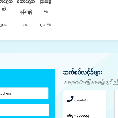
ာင်ရွက်
ဆောင်ရွက်
ပြီးစီးမှု
ဆဲ
ရန်ကျန်
%
၂၈၃
၁၄
၄၃ %
ဆက်စပ်လင့်ခ်များ
အရေးပေါ်အခြေအနေမျိုးတွင် ဤနံပါ
တယ်လီဖုန်း
၀၆၇ - ၄၁၀၀၃၃