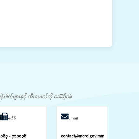
တ်များနှင့် အီးမေးလ်ကို ခေါ်ဆိုပါ။
ဖက်စ်
Email
၀၆၇ - ၄၁၀၀၃၆
contact@mcrd.gov.mm