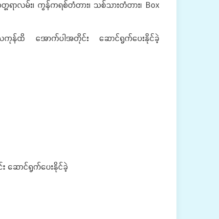
့ ကတ္တရာလမ်း၊ ကွန်ကရစ်တံတား၊ သစ်သားတံတား၊ Box
ိ အောက်ပါအတိုင်း ဆောင်ရွက်ပေးနိုင်ခဲ့
ောင်ရွက်ပေးနိုင်ခဲ့