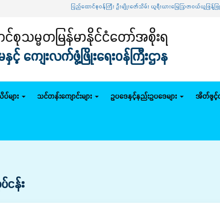
ပြည်ထောင်စုဝန်ကြီး ဦးမျိုးဇော်သိမ်း ယူရီးယားမြေဩဇာဝယ်ယူဖြန့်ဖြူးရ
်စုသမ္မတမြန်မာနိုင်ငံတော်အစိုးရ
င့် ကျေးလက်ဖွံ့ဖြိုးရေးဝန်ကြီးဌာန
ိပ်များ
သင်တန်းကျောင်းများ
ဥပဒေနှင့်နည်းဥပဒေများ
အိတ်ဖွင့
်ငန်း