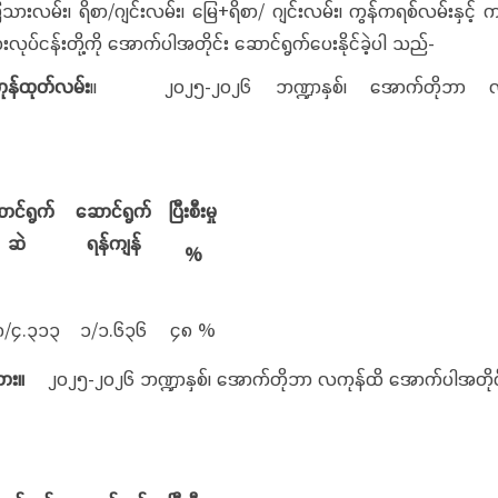
ားလမ်း၊ ရိစာ/ဂျင်းလမ်း၊ မြေ+ရိစာ/ ဂျင်းလမ်း၊ ကွန်ကရစ်လမ်းနှင်
ားလုပ်ငန်းတို့ကို အောက်ပါအတိုင်း ဆောင်ရွက်ပေးနိုင်ခဲ့ပါ သည်-
တ်လမ်း
။ ၂၀၂၅-၂၀၂၆ ဘဏ္ဍာနှစ်၊ အောက်တိုဘာ လကုန်ထ
-
ာင်ရွက်
ဆောင်ရွက်
ပြီးစီးမှု
ဆဲ
ရန်ကျန်
%
၈/၄.၃၁၃
၁/၁.၆၃၆
၄၈ %
ား။
၂၀၂၅-၂၀၂၆ ဘဏ္ဍာနှစ်၊ အောက်တိုဘာ လကုန်ထိ အောက်ပါအတိုင်း ဆ
်-