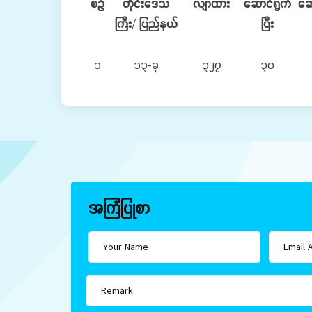
စဉ်
တိုင်းဒေသ
လျာထား
ဆောင်ရွက်
ဆေ
ကြီး
/
ပြည်နယ်
ပြီး
၁
၁၃-ခု
၃၂၇
၃၀
အကြံပြုစာ