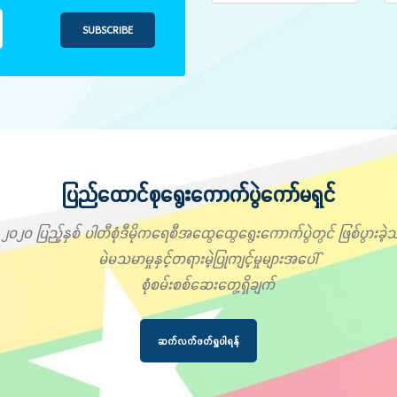
SUBSCRIBE
ပြည်ထောင်စုရွေးကောက်ပွဲကော်မရှင်
၂၀၂၀ ပြည့်နှစ် ပါတီစုံဒီမိုကရေစီအထွေထွေရွေးကောက်ပွဲတွင် ဖြစ်ပွားခဲ့သ
မဲမသမာမှုနှင့်တရားမဲ့ပြုကျင့်မှုများအပေါ်
စုံစမ်းစစ်ဆေးတွေ့ရှိချက်
ဆက်လက်ဖတ်ရှုပါရန်