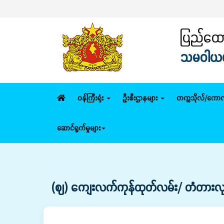
ပြည်ထောင
သမဝါယမနှ
ဝန်ကြီးရုံး
ဦးစီးဌာနများ
တက္ကသိုလ်/ကောလ
ဆောင်ရွက်မှုများ
(ဈ) ကျေးလက်ကုန်ထုတ်လမ်း/ တံတားလုပ