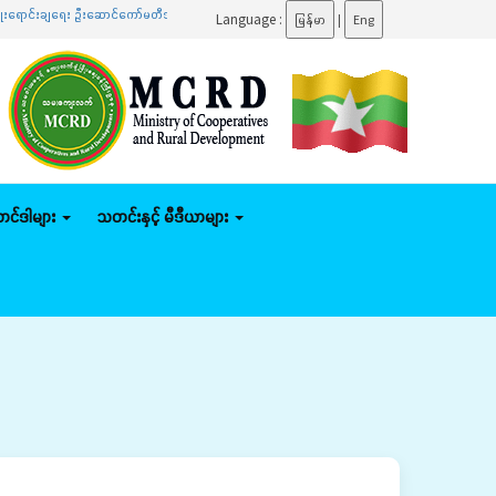
ောင်းချရေး ဦးဆောင်ကော်မတီအစည်းအဝေးသို့ တက်ရောက်
.......
ပြည်ထောင်စုဝန်ကြီး ဦးမျိုးဇော်သိမ
Language :
မြန်မာ
|
Eng
်တင်ဒါများ
သတင်းနှင့် မီဒီယာများ