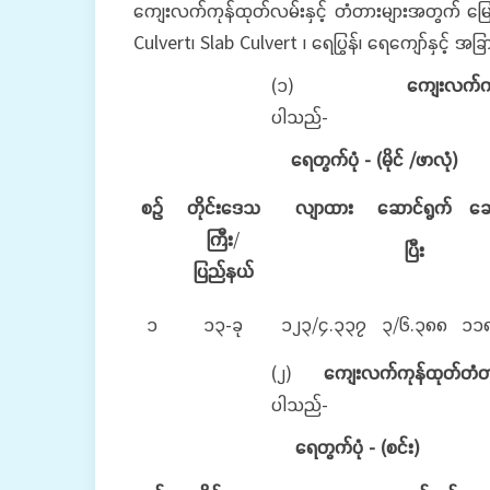
ကျေးလက်ကုန်ထုတ်လမ်းနှင့် တံတားများအတွက် မြေသ
Culvert၊ Slab Culvert ၊ ရေပြွန်၊ ရေကျော်နှင့် အခြ
(၁)
ကျေးလက်ကုန်ထု
ပါသည်
ရေတွက်ပုံ
- (မိုင် /ဖာလုံ)
စဉ်
တိုင်းဒေသ
လျာထား
ဆောင်ရွက်
ဆေ
ကြီး
/
ပြီး
ပြည်နယ်
၁
၁၃-ခု
၁၂၃/၄.၃၃၇
၃/၆.၃၈၈
၁၁
(၂)
ကျေးလက်ကုန်ထုတ်တံတ
ပါသည
ရေတွက်ပုံ
- (စင်း)