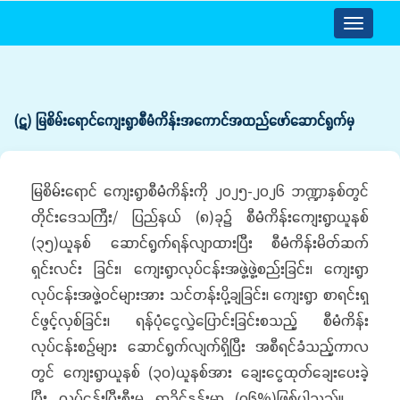
Toggle
navigatio
(ဋ) မြစိမ်းရောင်ကျေးရွာစီမံကိန်းအကောင်အထည်ဖော်ဆောင်ရွက်မှ
မြစိမ်းရောင် ကျေးရွာစီမံကိန်းကို ၂၀၂၅-၂၀၂၆ ဘဏ္ဍာနှစ်တွင်
တိုင်းဒေသကြီး/ ပြည်နယ် (၈)ခု၌ စီမံကိန်းကျေးရွာယူနစ်
(၃၅)ယူနစ် ဆောင်ရွက်ရန်လျာထားပြီး စီမံကိန်းမိတ်ဆက်
ရှင်းလင်း ခြင်း၊ ကျေးရွာလုပ်ငန်းအဖွဲ့ဖွဲ့စည်းခြင်း၊ ကျေးရွာ
လုပ်ငန်းအဖွဲ့ဝင်များအား သင်တန်းပို့ချခြင်း၊ ကျေးရွာ စာရင်းရှ
င်ဖွင့်လှစ်ခြင်း၊ ရန်ပုံငွေလွှဲပြောင်းခြင်းစသည့် စီမံကိန်း
လုပ်ငန်းစဉ်များ ဆောင်ရွက်လျက်ရှိပြီး အစီရင်ခံသည့်ကာလ
တွင် ကျေးရွာယူနစ် (၃၀)ယူနစ်အား ချေးငွေထုတ်ချေးပေးခဲ့
ပြီး လုပ်ငန်းပြီးစီးမှု ရာခိုင်နှုန်းမှာ (၉၆%)ဖြစ်ပါသည်။