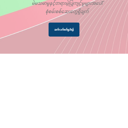
မဲမသမာမှုနှင့်တရားမဲ့ပြုကျင့်မှုများအပေါ်
စုံစမ်းစစ်ဆေးတွေ့ရှိချက်
ဆက်လက်ဖတ်ရှုပါရန်