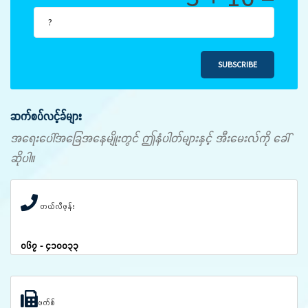
SUBSCRIBE
ဆက်စပ်လင့်ခ်များ
အရေးပေါ်အခြေအနေမျိုးတွင် ဤနံပါတ်များနှင့် အီးမေးလ်ကို ခေါ်
ဆိုပါ။
တယ်လီဖုန်း
၀၆၇ - ၄၁၀၀၃၃
ဖက်စ်