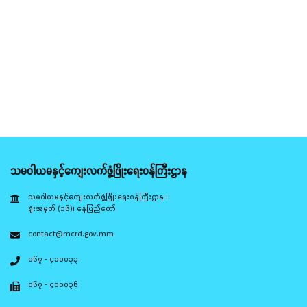
သမဝါယမနှင့်ကျေးလက်ဖွံ့ဖြိုးရေးဝန်ကြီးဌာန
သမဝါယမနှင့်ကျေးလက်ဖွံ့ဖြိုးရေးဝန်ကြီးဌာန ၊
ရုံးအမှတ် (၁၆)၊ နေပြည်တော်
contact@mcrd.gov.mm
၀၆၇ - ၄၁၀၀၃၃
၀၆၇ - ၄၁၀၀၃၆