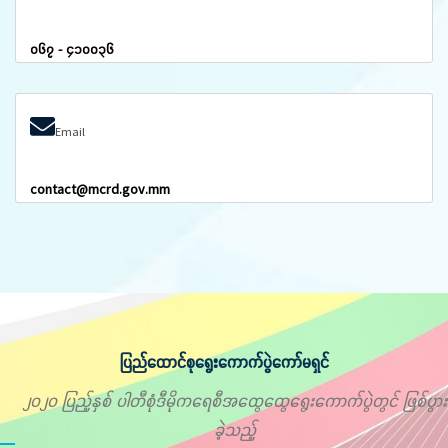
၀၆၇ - ၄၁၀၀၃၆
Email
contact@mcrd.gov.mm
ပြည်ထောင်စုရွေးကောက်ပွဲကော်မရှင်
၂၀၂၀ ပြည့်နှစ် ပါတီစုံဒီမိုကရေစီအထွေထွေရွေးကောက်ပွဲတွင် ဖြစ်ပွား
ခဲ့သည့်