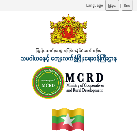
Language :
မြန်မာ
|
Eng
ပြည်ထောင်စုသမ္မတမြန်မာနိုင်ငံတော်အစိုးရ
သမဝါယမနှင့် ကျေးလက်ဖွံ့ဖြိုးရေးဝန်ကြီးဌာန