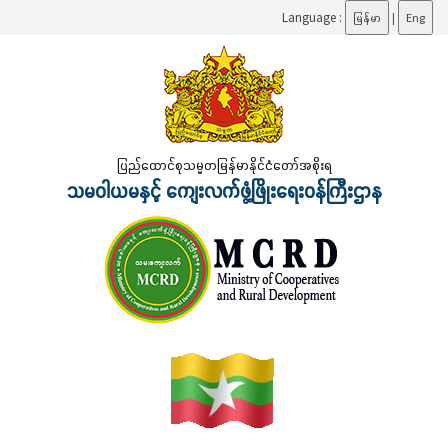
Language :
မြန်မာ
|
Eng
ပြည်ထောင်စုသမ္မတမြန်မာနိုင်ငံတော်အစိုးရ
သမဝါယမနှင့် ကျေးလက်ဖွံ့ဖြိုးရေးဝန်ကြီးဌာန