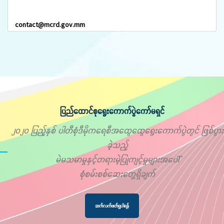
contact@mcrd.gov.mm
ပြည်ထောင်စုရွေးကောက်ပွဲကော်မရှင်
၂၀၂၀ ပြည့်နှစ် ပါတီစုံဒီမိုကရေစီအထွေထွေရွေးကောက်ပွဲတွင် ဖြစ်ပွား
ခဲ့သည့်
မဲမသမာမှုနှင့်တရားမဲ့ပြုကျင့်မှုများအပေါ်
စုံစမ်းစစ်ဆေးတွေ့ရှိချက်
ဆက်လက်ဖတ်ရှုပါရန်