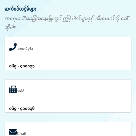
ဆက်စပ်လင့်ခ်များ
အရေးပေါ်အခြေအနေမျိုးတွင် ဤနံပါတ်များနှင့် အီးမေးလ်ကို ခေါ်
ဆိုပါ။
တယ်လီဖုန်း
၀၆၇ - ၄၁၀၀၃၃
ဖက်စ်
၀၆၇ - ၄၁၀၀၃၆
Email