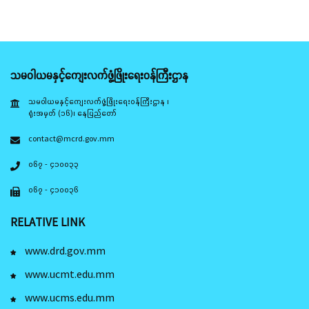
သမဝါယမနှင့်ကျေးလက်ဖွံ့ဖြိုးရေးဝန်ကြီးဌာန
သမဝါယမနှင့်ကျေးလက်ဖွံ့ဖြိုးရေးဝန်ကြီးဌာန ၊
ရုံးအမှတ် (၁၆)၊ နေပြည်တော်
contact@mcrd.gov.mm
၀၆၇ - ၄၁၀၀၃၃
၀၆၇ - ၄၁၀၀၃၆
RELATIVE LINK
www.drd.gov.mm
www.ucmt.edu.mm
www.ucms.edu.mm