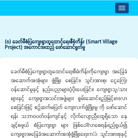
Toggle
navigatio
(ဎ) ခေတ်မီစံပြကျေးရွာထူထောင်ရေးစီမံကိန်း (Smart Village
Project) အကောင်အထည် ဖော်ဆောင်ရွက်မှု
ခေတ်မီစံပြကျေးရွာထူထောင်ရေးစီမံကိန်းကိုကျေးရွာ အခြေခံ
အဆောက်အအုံများ ဖွံ့ဖြိုး စေခြင်း၊ သွင်းအားစု၊ ငွေကြေး
ဝန်ဆောင်မှုနှင့် နည်းပညာများပံ့ပိုးပေးခြင်း၊ ကျေးရွာသူ/သား
များနှင့် ကျေးရွာအသင်းအဖွဲ့များ စွမ်းဆောင်ရည်မြင့်မားလာ
စေခြင်းဖြင့် စဉ်ဆက်မပြတ် ကျေးလက်ဖွံ့ဖြိုးမှု ကို ဖော်ဆောင်
ရန်၊ သဘာဝပတ်ဝန်းကျင်နှင့် လိုက်လျောညီထွေရှိသော နေ
ချင့်စဖွယ် စံပြကျေးရွာ များ ဖြစ်ပေါ်လာစေရန်ရည်ရွယ်၍
ကျေးရွာအခြေခံအဆောက်အအုံဖွံ့ဖြိုးရေးက၊ သွင်းအားစုနှင့်