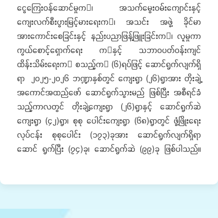
ငွေကြေးဝန်ဆောင်မှုက၊ အသက်မွေးဝမ်းကျောင်းနှင့်
ကျေးလက်စီးပွားမြင့်မားရေးက၊ အသင်း အဖွဲ့ ခိုင်မာ
အားကောင်းစေခြင်းနှင့် နည်းပညာဖြန့်ဖြူးခြင်းက၊ လူမှုကာ
ကွယ်စောင့်ရှောက်ရေး ကနှင့် သဘာဝပတ်ဝန်းကျင်
ထိန်းသိမ်းရေးက စသည့်က (၆)ရပ်ဖြင့် ဆောင်ရွက်လျက်ရှိ
ရာ ၂၀၂၅-၂၀၂၆ ဘဏ္ဍာနှစ်တွင် ကျေးရွာ (၂၆)ရွာအား တိုးချဲ့
အကောင်အထည်ဖော် ဆောင်ရွက်သွားမည် ဖြစ်ပြီး အစီရင်ခံ
သည့်ကာလတွင် တိုးချဲ့ကျေးရွာ (၂၆)ရွာနှင့် ဆောင်ရွက်ဆဲ
ကျေးရွာ (၄၂)ရွာ၊ စုစု ပေါင်းကျေးရွာ (၆၈)ရွာတွင် ဖွံ့ဖြိုးရေး
လုပ်ငန်း စုစုပေါင်း (၁၇၃)ခုအား ဆောင်ရွက်လျက်ရှိရာ
ဆောင် ရွက်ပြီး (၇၄)ခု၊ ဆောင်ရွက်ဆဲ (၉၉)ခု ဖြစ်ပါသည်။