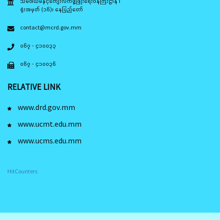
သမဝါယမနှင့်ကျေးလက်ဖွံ့ဖြိုးရေးဝန်ကြီးဌာန ၊
ရုံးအမှတ် (၁၆)၊ နေပြည်တော်
contact@mcrd.gov.mm
၀၆၇ - ၄၁၀၀၃၃
၀၆၇ - ၄၁၀၀၃၆
RELATIVE LINK
www.drd.gov.mm
www.ucmt.edu.mm
www.ucms.edu.mm
HitCounters