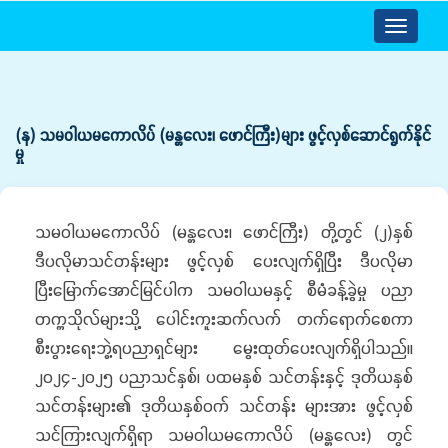
Toggle
navigatio
(န) သမဝါယမကောလိပ် (မန္တလေး၊ ဖောင်ကြီး)များ ဖွင့်လှစ်ဆောင်ရွက်နိုင်
မှု
သမဝါယမကောလိပ် (မန္တလေး၊ ဖောင်ကြီး) တို့တွင် (၂)နှစ်
ဒီပလိုမာသင်တန်းများ ဖွင့်လှစ် ပေးလျက်ရှိပြီး ဒီပလိုမာ
ပြီးမြောက်အောင်မြင်ပါက သမဝါယမနှင့် စီမံခန့်ခွဲမှု ပညာ
တက္ကသိုလ်များသို့ ပေါင်းကူးဆက်လက် တက်ရောက်စေကာ
စီးပွားရေးဘွဲ့ရပညာရှင်များ မွေးထုတ်ပေးလျက်ရှိပါသည်။
၂၀၂၄-၂၀၂၅ ပညာသင်နှစ်၊ ပထမနှစ် သင်တန်းနှင့် ဒုတိယနှစ်
သင်တန်းများ၏ ဒုတိယနှစ်ဝက် သင်တန်း များအား ဖွင့်လှစ်
သင်ကြားလျက်ရှိရာ သမဝါယမကောလိပ် (မန္တလေး) တွင်