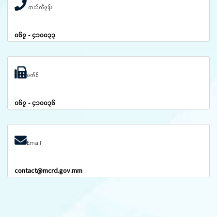
တယ်လီဖုန်း
၀၆၇ - ၄၁၀၀၃၃
ဖက်စ်
၀၆၇ - ၄၁၀၀၃၆
Email
contact@mcrd.gov.mm