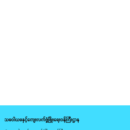
သမဝါယမနှင့်ကျေးလက်ဖွံ့ဖြိုးရေးဝန်ကြီးဌာန