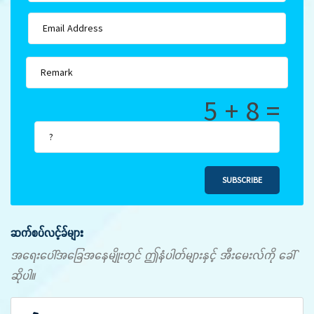
5 + 8 =
SUBSCRIBE
ဆက်စပ်လင့်ခ်များ
အရေးပေါ်အခြေအနေမျိုးတွင် ဤနံပါတ်များနှင့် အီးမေးလ်ကို ခေါ်
ဆိုပါ။