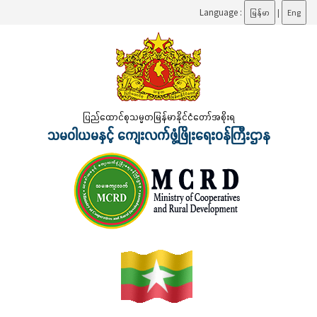
Language :
မြန်မာ
|
Eng
ပြည်ထောင်စုသမ္မတမြန်မာနိုင်ငံတော်အစိုးရ
သမဝါယမနှင့် ကျေးလက်ဖွံ့ဖြိုးရေးဝန်ကြီးဌာန