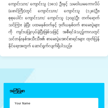
ကျောင်းသား/ ကျောင်းသူ (၁၈၁) ဦးနှင့် သမဝါယမကောလိပ်
(ဖောင်ကြီး)တွင် ကျောင်းသား/ ကျောင်းသူ (၁၂၈)ဦး၊
စုစုပေါင်း ကျောင်းသား/ ကျောင်းသူ (၃၀၉)ဦး တက်ရောက်
သင်ကြား ခဲ့ပြီး ပထမနှစ်ဝက်နှင့် ဒုတိယနှစ်ဝက် စာမေးပွဲများ
ကို ကျင်းပပြုလုပ်ခဲ့ပြီးဖြစ်သဖြင့် အစီရင်ခံသည့်ကာလတွင်
သင်တန်းနှစ်အသီးသီး၏ စာမေးပွဲအောင်စာရင်းများ ထုတ်ပြန်
နိုင်ရေးအတွက် ဆောင်ရွက်လျက်ရှိပါသည်။
အကြံပြုစာ