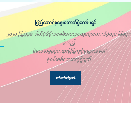
ပြည်ထောင်စုရွေးကောက်ပွဲကော်မရှင်
၂၀၂၀ ပြည့်နှစ် ပါတီစုံဒီမိုကရေစီအထွေထွေရွေးကောက်ပွဲတွင် ဖြစ်ပွား
ခဲ့သည့်
မဲမသမာမှုနှင့်တရားမဲ့ပြုကျင့်မှုများအပေါ်
စုံစမ်းစစ်ဆေးတွေ့ရှိချက်
ဆက်လက်ဖတ်ရှုပါရန်