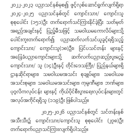
၂၀၂၂-၂၀၂၃ ပညာသင်နှစ်မှစ၍ ဖွင့်လှစ်ဆောင်ရွက်လျက်ရှိရာ
၂၀၂၄-၂၀၂၅ ပညာသင်နှစ်တွင် ကျောင်းသား/ ကျောင်းသူ
စုစုပေါင်း (၁၅၁)ဦး တက်ရောက်သင်ကြားနိုင်ခဲ့ပြီး သတ်မှတ်
အရည်အချင်းနှင့် ပြည့်မီသဖြင့် သမဝါယမကောလိပ်များသို့
ပေါင်းကူးတက်ရောက်၍ ပညာဆက်လက်သင်ယူခွင့်ရရှိသည့်
ကျောင်းသား/ ကျောင်းသူ(၁၈)ဦး၊ ပြင်ပသင်တန်း များနှင့်
အခြေခံပညာကျောင်းများသို့ ဆက်လက်ပညာဆည်းပူးမည့်
ကျောင်းသား/ သူ (၁၄)ဦးနှင့် တိုင်းဒေသကြီး/ ပြည်နယ်များရှိ
ဌာနဆိုင်ရာများ၊ သမဝါယမအသင်း စုချုပ်များ၊ သမဝါယမ
အသင်းစုများ၊ သမဝါယမအသင်းများ၊ ကုမ္ပဏီများ၊ ဘဏ်များ၊
ပုဂ္ဂလိကလုပ်ငန်း များနှင့် ကိုယ်ပိုင်စီးပွားရေးလုပ်ငန်းများတွင်
အလုပ်အကိုင်ရရှိသူ (၁၁၉)ဦး ဖြစ်ပါသည်။
၂၀၂၅-၂၀၂၆ ပညာသင်နှစ်တွင် သင်တန်းနှစ်
အသီးသီး၌ ကျောင်းသား/ကျောင်းသူ စုစုပေါင်း (၂၇၈)ဦး
တက်ရောက်ပညာသင်ကြားလျက်ရှိပါသည်။