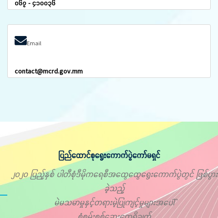
၀၆၇ - ၄၁၀၀၃၆
Email
contact@mcrd.gov.mm
ပြည်ထောင်စုရွေးကောက်ပွဲကော်မရှင်
၂၀၂၀ ပြည့်နှစ် ပါတီစုံဒီမိုကရေစီအထွေထွေရွေးကောက်ပွဲတွင် ဖြစ်ပွား
ခဲ့သည့်
မဲမသမာမှုနှင့်တရားမဲ့ပြုကျင့်မှုများအပေါ်
စုံစမ်းစစ်ဆေးတွေ့ရှိချက်