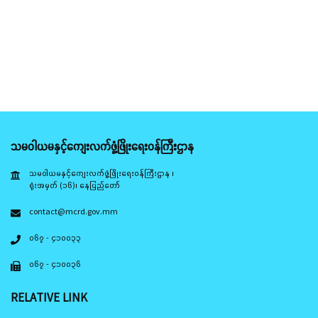
သမဝါယမနှင့်ကျေးလက်ဖွံ့ဖြိုးရေးဝန်ကြီးဌာန
သမဝါယမနှင့်ကျေးလက်ဖွံ့ဖြိုးရေးဝန်ကြီးဌာန ၊
ရုံးအမှတ် (၁၆)၊ နေပြည်တော်
contact@mcrd.gov.mm
၀၆၇ - ၄၁၀၀၃၃
၀၆၇ - ၄၁၀၀၃၆
RELATIVE LINK