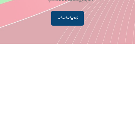
ဆက်လက်ဖတ်ရှုပါရန်