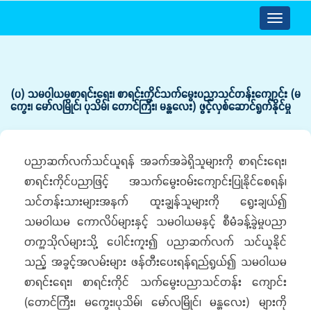
Toggle
navigatio
(ပ) သမဝါယမစာရင်းရေး၊ စာရင်းကိုင်သက်မွေးပညာသင်တန်းကျောင်း (မ
ကွေး၊ မော်လမြိုင်၊ ပုသိမ်၊ တောင်ကြီး၊ မန္တလေး) ဖွင့်လှစ်ဆောင်ရွက်နိုင်မှု
ပညာဆက်လက်သင်ယူရန် အခက်အခဲရှိသူများကို စာရင်းရေး၊
စာရင်းကိုင်ပညာဖြင့် အသက်မွေးဝမ်းကျောင်းပြုနိုင်စေရန်၊
သင်တန်းသားများအနက် ထူးချွန်သူများကို ရွေးချယ်၍
သမဝါယမ ကောလိပ်များနှင့် သမဝါယမနှင့် စီမံခန့်ခွဲမှုပညာ
တက္ကသိုလ်များသို့ ပေါင်းကူး၍ ပညာဆက်လက် သင်ယူနိုင်
သည့် အခွင့်အလမ်းများ ဖန်တီးပေးရန်ရည်ရွယ်၍ သမဝါယမ
စာရင်းရေး၊ စာရင်းကိုင် သက်မွေးပညာသင်တန်း ကျောင်း
(တောင်ကြီး၊ မကွေး၊ပုသိမ်၊ မော်လမြိုင်၊ မန္တလေး) များကို