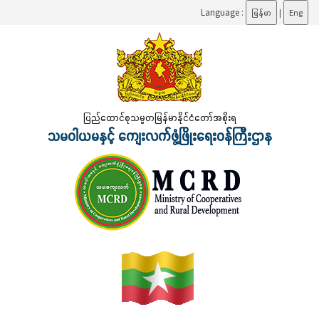
Language :
မြန်မာ
|
Eng
ပြည်ထောင်စုသမ္မတမြန်မာနိုင်ငံတော်အစိုးရ
သမဝါယမနှင့် ကျေးလက်ဖွံ့ဖြိုးရေးဝန်ကြီးဌာန