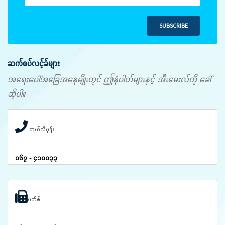
SUBSCRIBE
ဆက်စပ်လင့်ခ်များ
အရေးပေါ်အခြေအနေမျိုးတွင် ဤနံပါတ်များနှင့် အီးမေးလ်ကို ခေါ်
ဆိုပါ။
တယ်လီဖုန်း
၀၆၇ - ၄၁၀၀၃၃
ဖက်စ်