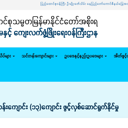
ပြည်ထောင်စုဝန်ကြီး ဦးမျိုးဇော်သိမ်း နေပြည်တော်ကောင်စီနယ်မြေအတွင်း သမဝါ
်စုသမ္မတမြန်မာနိုင်ငံတော်အစိုးရ
င့် ကျေးလက်ဖွံ့ဖြိုးရေးဝန်ကြီးဌာန
ိပ်များ
သင်တန်းကျောင်းများ
ဥပဒေနှင့်နည်းဥပဒေများ
အိတ်ဖွင့
ျောင်း (၁၃)ကျောင်း ဖွင့်လှစ်ဆောင်ရွက်နိုင်မှု