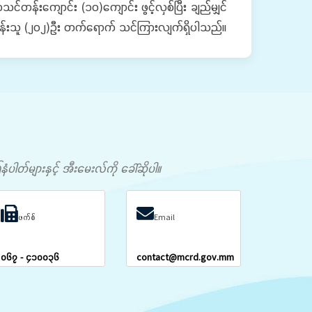
းကျောင်း (၁၀)ကျောင်း ဖွင့်လှစ်ပြီး ချည်မျှင်
တန်းသူ (၂၀၂)ဦး တက်ရောက် သင်ကြားလျက်ရှိပါသည်။
တ်များနှင့် အီးမေးလ်ကို ခေါ်ဆိုပါ။
ဖက်စ်
Email
၀၆၇ - ၄၁၀၀၃၆
contact@mcrd.gov.mm