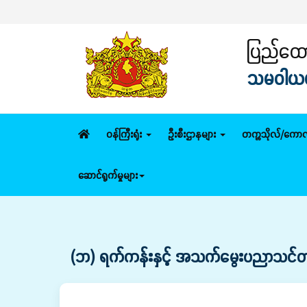
ပြည်ထောင
သမဝါယမနှ
ဝန်ကြီးရုံး
ဦးစီးဌာနများ
တက္ကသိုလ်/ကောလ
ဆောင်ရွက်မှုများ
(ဘ) ရက်ကန်းနှင့် အသက်မွေးပညာသင်တန်းက