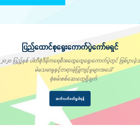
ပြည်ထောင်စုရွေးကောက်ပွဲကော်မရှင်
၂၀၂၀ ပြည့်နှစ် ပါတီစုံဒီမိုကရေစီအထွေထွေရွေးကောက်ပွဲတွင် ဖြစ်ပွားခဲ့သ
မဲမသမာမှုနှင့်တရားမဲ့ပြုကျင့်မှုများအပေါ်
စုံစမ်းစစ်ဆေးတွေ့ရှိချက်
ဆက်လက်ဖတ်ရှုပါရန်