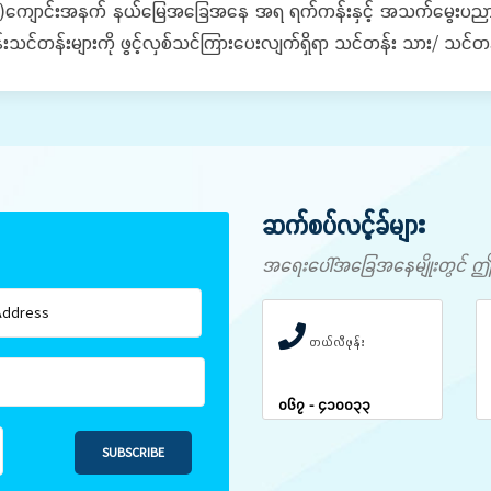
ကျောင်းအနက် နယ်မြေအခြေအနေ အရ ရက်ကန်းနှင့် အသက်မွေးပညာသင်တန်
းသင်တန်းများကို ဖွင့်လှစ်သင်ကြားပေးလျက်ရှိရာ သင်တန်း သား/ သင်
ဆက်စပ်လင့်ခ်များ
အရေးပေါ်အခြေအနေမျိုးတွင် ဤနံပါ
တယ်လီဖုန်း
၀၆၇ - ၄၁၀၀၃၃
SUBSCRIBE