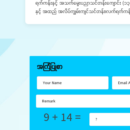
ရက်ကန်းနှင့် အသက်မွေးပညာသင်တန်းကျောင်း (၁၃)
နှင့် အထည် အလိပ်ကျွမ်းကျင်သင်တန်း၊လက်ရက်ကန်
အကြံပြုစာ
9 + 14 =