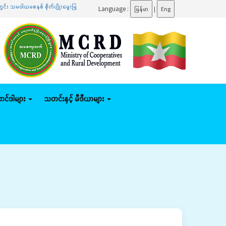
ယမစနစ် စိုက်ပျိုးမွေးမြူရေး၊ မိသားစုဝင်ငွေတိုးပွားရေး၊ ဒေသဖွံ့ဖြိုးရေးလုပ်ငန်းများ ကွင်းဆင်း
Language :
မြန်မာ
|
Eng
်တင်ဒါများ
သတင်းနှင့် မီဒီယာများ