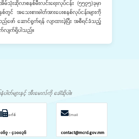
မ်သုံးဆိုလာစနစ်မီးလင်းရေးလုပ်ငန်း (၅၅၇၅)ခုမှာ
စ်တွင် အသေးစားဓါတ်အားပေးစနစ်လုပ်ငန်းများကို
ည်ဖော် ဆောင်ရွက်ရန် လျာထားခဲ့ပြီး အစီရင်ခံသည့်
က်လျက်ရှိပါသည်။
တ်များနှင့် အီးမေးလ်ကို ခေါ်ဆိုပါ။
ဖက်စ်
Email
၀၆၇ - ၄၁၀၀၃၆
contact@mcrd.gov.mm