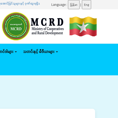
ူများနှင့် ဂုဏ်ထူးရရှိသူများကို ဆုများချီးမြှင့်ပေးအပ်
.......
ပြည်ထောင်စုဝန်ကြီး ဦးမျိုးဇော်
Language :
မြန်မာ
|
Eng
်တင်ဒါများ
သတင်းနှင့် မီဒီယာများ