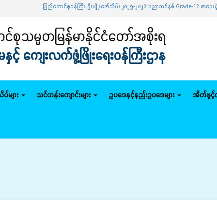
ပြည်ထောင်စုဝန်ကြီး ဦးမျိုးဇော်သိမ်း ၂၀၂၅-၂၀၂၆ ပညာသင်နှစ် Grade-12 စာမေးပွဲအောင်မြင်သ
်စုသမ္မတမြန်မာနိုင်ငံတော်အစိုးရ
င့် ကျေးလက်ဖွံ့ဖြိုးရေးဝန်ကြီးဌာန
ိပ်များ
သင်တန်းကျောင်းများ
ဥပဒေနှင့်နည်းဥပဒေများ
အိတ်ဖွင့