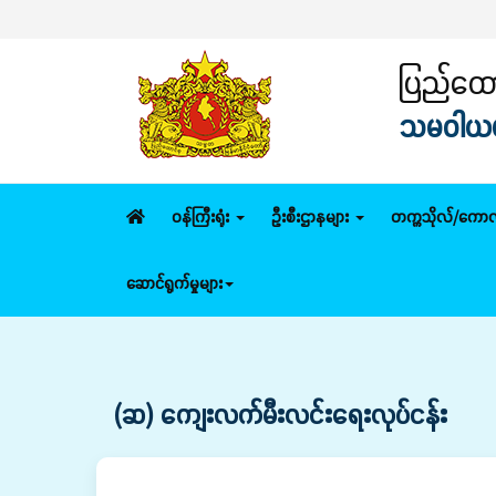
ပြည်ထောင
သမဝါယမနှ
ဝန်ကြီးရုံး
ဦးစီးဌာနများ
တက္ကသိုလ်/ကောလ
ဆောင်ရွက်မှုများ
(ဆ) ကျေးလက်မီးလင်းရေးလုပ်ငန်း