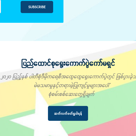
SUBSCRIBE
ပြည်ထောင်စုရွေးကောက်ပွဲကော်မရှင်
၂၀၂၀ ပြည့်နှစ် ပါတီစုံဒီမိုကရေစီအထွေထွေရွေးကောက်ပွဲတွင် ဖြစ်ပွားခဲ့သ
မဲမသမာမှုနှင့်တရားမဲ့ပြုကျင့်မှုများအပေါ်
စုံစမ်းစစ်ဆေးတွေ့ရှိချက်
ဆက်လက်ဖတ်ရှုပါရန်