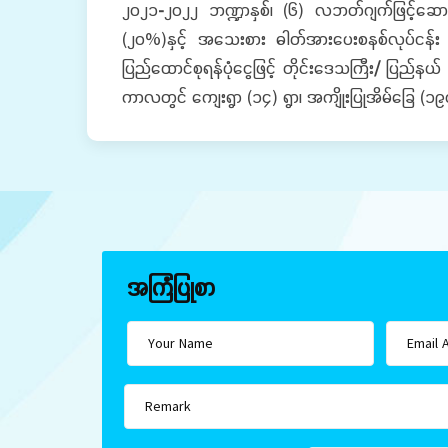
၂၀၂၁
-
၂၀၂၂ ဘဏ္ဍာနှစ်၊ (၆) လဘတ်ဂျက်ဖြင့်ဆောင်
(၂၀%)နှင့် အသေးစား ဓါတ်အားပေးစနစ်လုပ်ငန်း 
ပြည်ထောင်စုရန်ပုံငွေဖြင့် တိုင်းဒေသကြီး
/
ပြည်နယ် 
ကာလတွင် ကျေးရွာ (၁၄) ရွာ၊ အကျိုးပြုအိမ်ခြေ 
အကြံပြုစာ