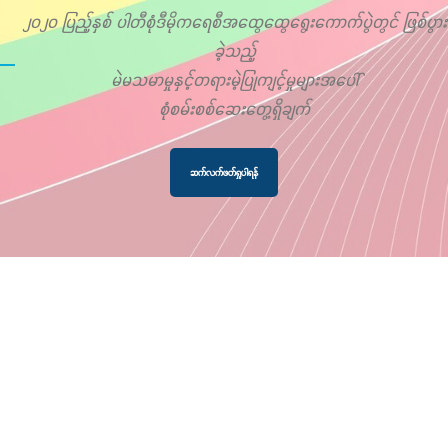
၂၀၂၀ ပြည့်နှစ် ပါတီစုံဒီမိုကရေစီအထွေထွေရွေးကောက်ပွဲတွင် ဖြစ်ပွား
ခဲ့သည့်
မဲမသမာမှုနှင့်တရားမဲ့ပြုကျင့်မှုများအပေါ်
စုံစမ်းစစ်ဆေးတွေ့ရှိချက်
ဆက်လက်ဖတ်ရှုပါရန်