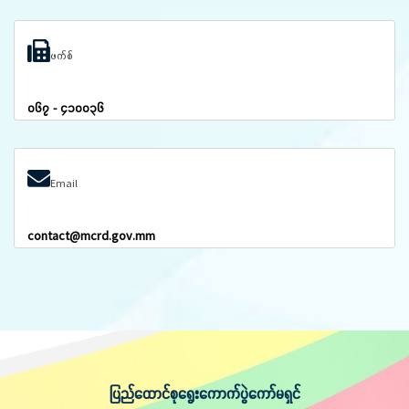
ဖက်စ်
၀၆၇ - ၄၁၀၀၃၆
Email
contact@mcrd.gov.mm
ပြည်ထောင်စုရွေးကောက်ပွဲကော်မရှင်