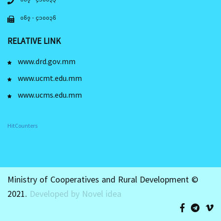
၀၆၇ - ၄၁၀၀၃၆
RELATIVE LINK
www.drd.gov.mm
www.ucmt.edu.mm
www.ucms.edu.mm
HitCounters
Ministry of Cooperatives and Rural Development ©
2021.
Developed by Novel idea