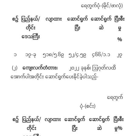
ရေတွက်ပုံ-(မိုင်/ဖာလုံ)
စဉ်
ပြည်နယ်/
လျာထား
ဆောင်ရွက်
ဆောင်ရွက်
ပြီးစီး
တိုင်း
ပြီး
ဆဲ
မှု
ဒေသကြီး
%
၁
၁၇-ခု
၅၁၈/၅.၆၉
၅၂/၄.၅၉
၄၆၆/၁.၁
၂၇
(၂)
ကျေးလက်တံတား
။ ၂၀၂၂ ခုနှစ်၊ သြဂုတ်လထိ
အောက်ပါအတိုင်း ဆောင်ရွက်ပေးနိုင်ခဲ့ပါသည်-
ရေတွက်
ပုံ-(စင်း)
စဉ်
ပြည်နယ်/
လျာထား
ဆောင်ရွက်
ဆောင်ရွက်
ပြီးစီး
တိုင်း
ပြီး
ဆဲ
မှု
%