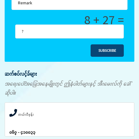
8 + 27 =
SUBSCRIBE
ဆက်စပ်လင့်ခ်များ
အရေးပေါ်အခြေအနေမျိုးတွင် ဤနံပါတ်များနှင့် အီးမေးလ်ကို ခေါ်
ဆိုပါ။
တယ်လီဖုန်း
၀၆၇ - ၄၁၀၀၃၃