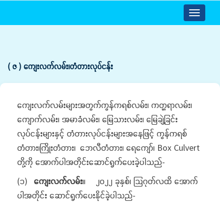
Toggle
navigatio
( ဇ ) ကျေးလက်လမ်း၊တံတားလုပ်ငန်း
ကျေးလက်လမ်းများအတွက်ကွန်ကရစ်လမ်း၊ ကတ္တရာလမ်း၊
ကျောက်လမ်း၊ အမာခံလမ်း၊ မြေသားလမ်း၊ မြေချဲ့ခြင်း
လုပ်ငန်းများနှင့် တံတားလုပ်ငန်းများအနေဖြင့် ကွန်ကရစ်
တံတား၊ကြိုးတံတား၊ ဘေလီတံတား၊ ရေကျော်၊ Box Culvert
တို့ကို အောက်ပါအတိုင်းဆောင်ရွက်ပေးခဲ့ပါသည်-
(၁)
ကျေးလက်လမ်း
။ ၂၀၂၂ ခုနှစ်၊ သြဂုတ်လထိ အောက်
ပါအတိုင်း ဆောင်ရွက်ပေးနိုင်ခဲ့ပါသည်-