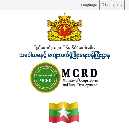
Language :
မြန်မာ
|
Eng
ပြည်ထောင်စုသမ္မတမြန်မာနိုင်ငံတော်အစိုးရ
သမဝါယမနှင့် ကျေးလက်ဖွံ့ဖြိုးရေးဝန်ကြီးဌာန