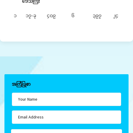
ဒေသကြီး
၁
၁၇-ခု
၄၀၉
၆
၃၉၇
၂၄
အကြံပြုစာ