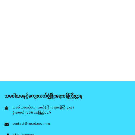
သမဝါယမနှင့်ကျေးလက်ဖွံ့ဖြိုးရေးဝန်ကြီးဌာန
သမဝါယမနှင့်ကျေးလက်ဖွံ့ဖြိုးရေးဝန်ကြီးဌာန ၊
ရုံးအမှတ် (၁၆)၊ နေပြည်တော်
contact@mcrd.gov.mm
၀၆၇ - ၄၁၀၀၃၃