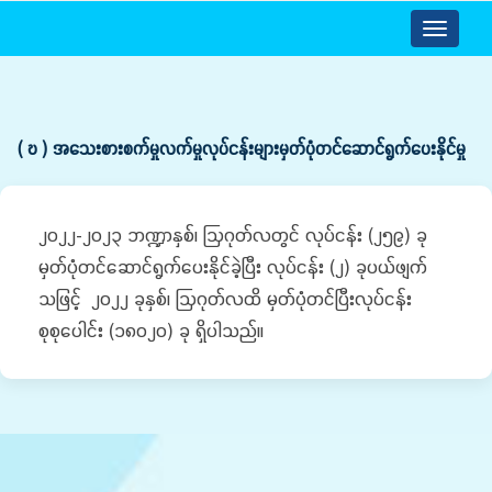
Toggle
navigatio
( ဎ ) အသေးစားစက်မှုလက်မှုလုပ်ငန်းများမှတ်ပုံတင်ဆောင်ရွက်ပေးနိုင်မှု
၂၀၂၂-၂၀၂၃ ဘဏ္ဍာနှစ်၊ ဩဂုတ်လတွင် လုပ်ငန်း (၂၅၉) ခု
မှတ်ပုံတင်ဆောင်ရွက်ပေးနိုင်ခဲ့ပြီး လုပ်ငန်း (၂) ခုပယ်ဖျက်
သဖြင့် ၂၀၂၂ ခုနှစ်၊ ဩဂုတ်လထိ မှတ်ပုံတင်ပြီးလုပ်ငန်း
စုစုပေါင်း (၁၈၀၂၀) ခု ရှိပါသည်။