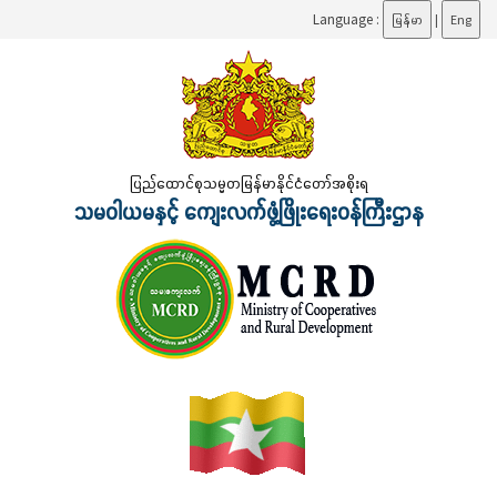
Language :
မြန်မာ
|
Eng
ပြည်ထောင်စုသမ္မတမြန်မာနိုင်ငံတော်အစိုးရ
သမဝါယမနှင့် ကျေးလက်ဖွံ့ဖြိုးရေးဝန်ကြီးဌာန