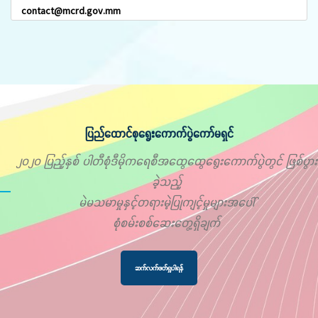
contact@mcrd.gov.mm
ပြည်ထောင်စုရွေးကောက်ပွဲကော်မရှင်
၂၀၂၀ ပြည့်နှစ် ပါတီစုံဒီမိုကရေစီအထွေထွေရွေးကောက်ပွဲတွင် ဖြစ်ပွား
ခဲ့သည့်
မဲမသမာမှုနှင့်တရားမဲ့ပြုကျင့်မှုများအပေါ်
စုံစမ်းစစ်ဆေးတွေ့ရှိချက်
ဆက်လက်ဖတ်ရှုပါရန်