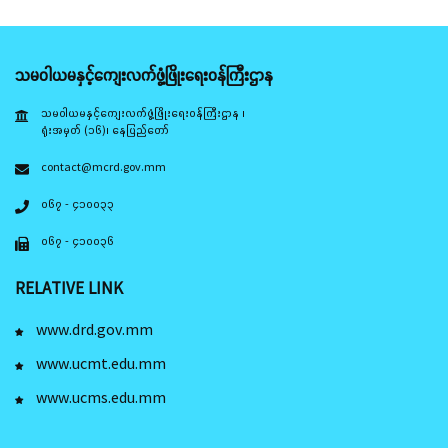
သမဝါယမနှင့်ကျေးလက်ဖွံ့ဖြိုးရေးဝန်ကြီးဌာန
သမဝါယမနှင့်ကျေးလက်ဖွံ့ဖြိုးရေးဝန်ကြီးဌာန ၊
ရုံးအမှတ် (၁၆)၊ နေပြည်တော်
contact@mcrd.gov.mm
၀၆၇ - ၄၁၀၀၃၃
၀၆၇ - ၄၁၀၀၃၆
RELATIVE LINK
www.drd.gov.mm
www.ucmt.edu.mm
www.ucms.edu.mm