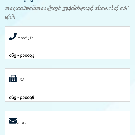
အရေးပေါ်အခြေအနေမျိုးတွင် ဤနံပါတ်များနှင့် အီးမေးလ်ကို ခေါ်
ဆိုပါ။
တယ်လီဖုန်း
၀၆၇ - ၄၁၀၀၃၃
ဖက်စ်
၀၆၇ - ၄၁၀၀၃၆
Email