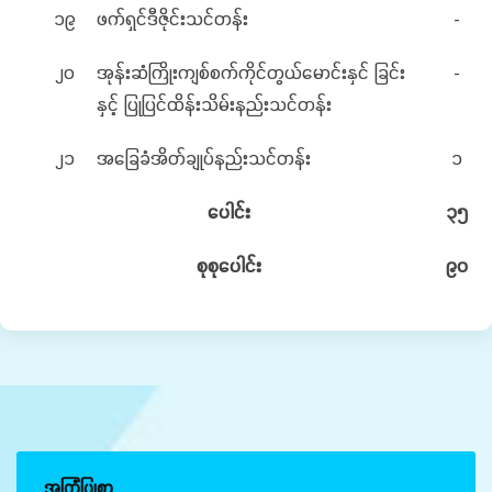
၁၉
ဖက်ရှင်ဒီဇိုင်းသင်တန်း
-
၂၀
အုန်းဆံကြိုးကျစ်စက်ကိုင်တွယ်မောင်းနှင် ခြင်း
-
နှင့် ပြုပြင်ထိန်းသိမ်းနည်းသင်တန်း
၂၁
အခြေခံအိတ်ချုပ်နည်းသင်တန်း
၁
ပေါင်း
၃၅
စုစုပေါင်း
၉၀
အကြံပြုစာ