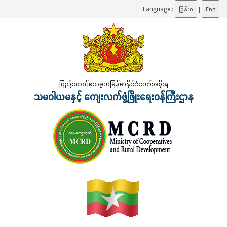
Language :
မြန်မာ
|
Eng
ပြည်ထောင်စုသမ္မတမြန်မာနိုင်ငံတော်အစိုးရ
သမဝါယမနှင့် ကျေးလက်ဖွံ့ဖြိုးရေးဝန်ကြီးဌာန