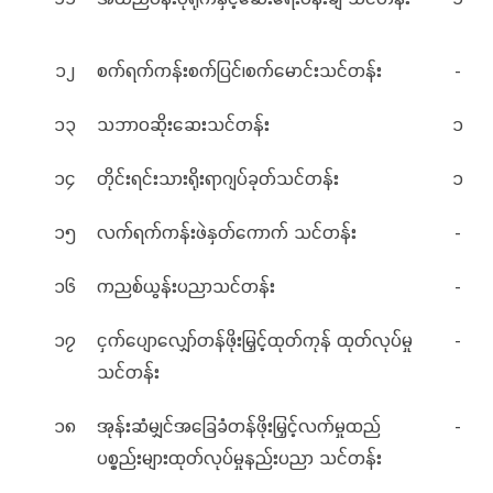
၁၂
စက်ရက်ကန်းစက်ပြင်၊စက်မောင်းသင်တန်း
-
၁၃
သဘာဝဆိုးဆေးသင်တန်း
၁
၁၄
တိုင်းရင်းသားရိုးရာဂျပ်ခုတ်သင်တန်း
၁
၁၅
လက်ရက်ကန်းဖဲနှတ်ကောက် သင်တန်း
-
၁၆
ကညစ်ယွန်းပညာသင်တန်း
-
၁၇
ငှက်ပျောလျှော်တန်ဖိုးမြှင့်ထုတ်ကုန် ထုတ်လုပ်မှု
-
သင်တန်း
၁၈
အုန်းဆံမျှင်အခြေခံတန်ဖိုးမြှင့်လက်မှုထည်
-
ပစ္စည်းများထုတ်လုပ်မှုနည်းပညာ သင်တန်း