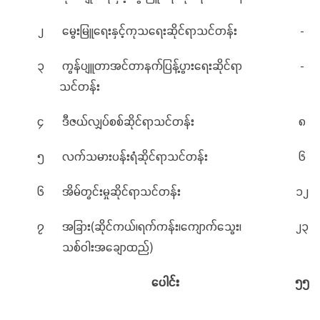
၂
မွေးမြူရေးနှင့်ကုသရေးဆိုင်ရာသင်တန်း
-
၃
ကွန်ပျူတာအင်တာနက်ပြန့်ပွားရေးဆိုင်ရာ
-
သင်တန်း
၄
ဒီဇယ်လျှပ်စစ်ဆိုင်ရာသင်တန်း
၈
၅
လက်သမားပန်းရံဆိုင်ရာသင်တန်း
၆
၆
အိမ်တွင်းမှုဆိုင်ရာသင်တန်း
၁၂
၇
အခြား(ဆိုင်ကယ်၊ရက်ကန်း၊ကျောက်သွေး၊
၂၃
သစ်ဝါးအချောထည်)
ပေါင်း
၅၅