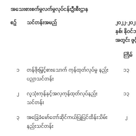
အသေးစားစက်မှုလက်မှုလုပ်ငန်းဦးစီးဌာန
စဉ်
သင်တန်းအမည်
၂၀၂၂
-
၂၀၂
နှစ်၊
နိုဝင
အတွင်း
ဖွင
ကြိမ်
၁
တန်ဖိုးမြှင့်စားသောက် ကုန်ထုတ်လုပ်မှု နည်း
၁၃
ပညာသင်တန်း
၂
လူသုံးကုန်နှင့်အလှကုန်ထုတ်လုပ်နည်း
၁၃
သင်တန်း
၃
အခြေခံမော်တော်ဆိုင်ကယ်ပြုပြင်ထိန်းသိမ်း
၂
နည်းသင်တန်း