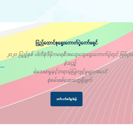
ပြည်ထောင်စုရွေးကောက်ပွဲကော်မရှင်
၂၀၂၀ ပြည့်နှစ် ပါတီစုံဒီမိုကရေစီအထွေထွေရွေးကောက်ပွဲတွင် ဖြစ်ပွား
ခဲ့သည့်
မဲမသမာမှုနှင့်တရားမဲ့ပြုကျင့်မှုများအပေါ်
စုံစမ်းစစ်ဆေးတွေ့ရှိချက်
ဆက်လက်ဖတ်ရှုပါရန်