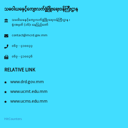
သမဝါယမနှင့်ကျေးလက်ဖွံ့ဖြိုးရေးဝန်ကြီးဌာန
သမဝါယမနှင့်ကျေးလက်ဖွံ့ဖြိုးရေးဝန်ကြီးဌာန ၊
ရုံးအမှတ် (၁၆)၊ နေပြည်တော်
contact@mcrd.gov.mm
၀၆၇ - ၄၁၀၀၃၃
၀၆၇ - ၄၁၀၀၃၆
RELATIVE LINK
www.drd.gov.mm
www.ucmt.edu.mm
www.ucms.edu.mm
HitCounters