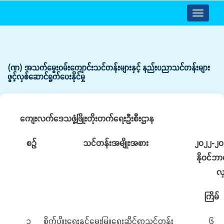
Toggle
navigatio
(ဏ) အသက်မွေးဝမ်းကျောင်းသင်တန်းများနှင့် နည်းပညာသင်တန်းများ
ဖွင့်လှစ်ဆောင်ရွက်ပေးနိုင်မှု
ကျေးလက်ဒေသဖွံ့ဖြိုးတိုးတက်ရေးဦးစီးဌာန
စဉ်
သင်တန်းအမျိုးအစား
၂၀၂၂
-
၂၀
နိုဝင်ဘာ
လှစ
ကြိမ်
၁
စိုက်ပျိုးရေးနှင့်မွေးမြူရေးဆိုင်ရာသင်တန်း
၆