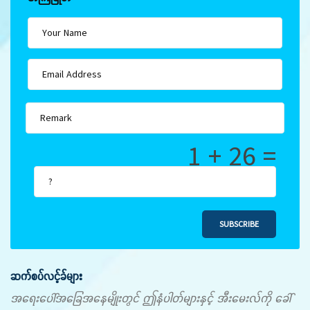
1 + 26 =
SUBSCRIBE
ဆက်စပ်လင့်ခ်များ
အရေးပေါ်အခြေအနေမျိုးတွင် ဤနံပါတ်များနှင့် အီးမေးလ်ကို ခေါ်