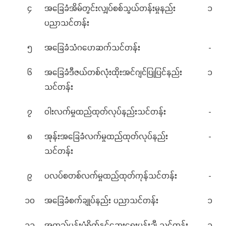
၄
အခြေခံအိမ်တွင်းလျှပ်စစ်သွယ်တန်းမှုနည်း
၁
ပညာသင်တန်း
၅
အခြေခံသံဂဟေဆက်သင်တန်း
-
၆
အခြေခံဒီဇယ်တစ်လုံးထိုးအင်ဂျင်ပြုပြင်နည်း
၁
သင်တန်း
၇
ဝါးလက်မှုထည်ထုတ်လုပ်နည်းသင်တန်း
-
၈
အုန်းအခြေခံလက်မှုထည်ထုတ်လုပ်နည်း
-
သင်တန်း
၉
ပလပ်စတစ်လက်မှုထည်ထုတ်ကုန်သင်တန်း
-
၁၀
အခြေခံစက်ချုပ်နည်း ပညာသင်တန်း
၁
၁၁
အထည်ပန်းပုံရိုက်နှင့်ဆေးရေးပန်းချီ သင်တန်း
၁