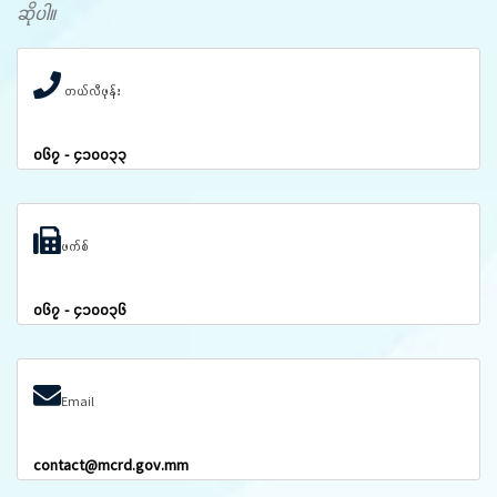
ဆိုပါ။
တယ်လီဖုန်း
၀၆၇ - ၄၁၀၀၃၃
ဖက်စ်
၀၆၇ - ၄၁၀၀၃၆
Email
contact@mcrd.gov.mm