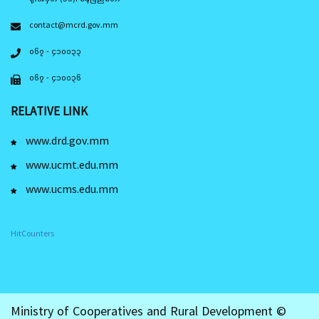
contact@mcrd.gov.mm
၀၆၇ - ၄၁၀၀၃၃
၀၆၇ - ၄၁၀၀၃၆
RELATIVE LINK
www.drd.gov.mm
www.ucmt.edu.mm
www.ucms.edu.mm
HitCounters
Ministry of Cooperatives and Rural Development ©