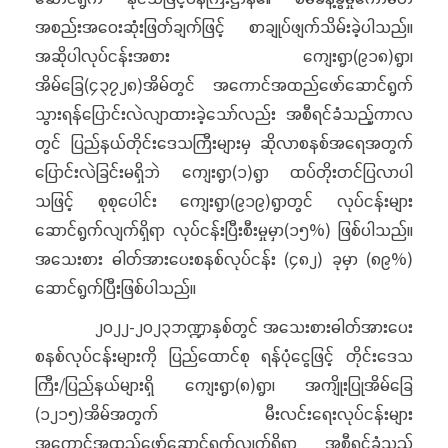
အစည်းအဝေးဆုံးဖြတ်ချက်ဖြင့် စာချုပ်ဖျက်သိမ်းခဲ့ပါသည်။
အဆိုပါလုပ်ငန်းအစား ကျေးရွာ(၉၁၈)ရွာ၊
အိမ်ခြေ(၄၃၇၂၈)အိမ်တွင် အကောင်အထည်ဖော်ဆောင်ရွက်
သွားရန်ပြောင်းလဲလျာထားခဲ့သော်လည်း အစီရင်ခံသည့်ကာလ
တွင် ပြည်နယ်တိုင်းဒေသကြီးများမှ ဆိုလာစနစ်အရေအတွက်
ပြောင်းလဲခြင်းမရှိဘဲ ကျေးရွာ(၁)ရွာ ထပ်တိုးတင်ပြလာပါ
သဖြင့် စုစုပေါင်း ကျေးရွာ(၉၁၉)ရွာတွင် လုပ်ငန်းများ
ဆောင်ရွက်လျက်ရှိရာ လုပ်ငန်းပြီးစီးမှုမှာ(၁၅%) ဖြစ်ပါသည်။
အသေးစား ဓါတ်အားပေးစနစ်လုပ်ငန်း (၄၈၂) ခုမှာ (၈၉%)
ဆောင်ရွက်ပြီးဖြစ်ပါသည်။
၂၀၂၂-၂၀၂၃ဘဏ္ဍာနှစ်တွင် အသေးစားဓါတ်အားပေး
စနစ်လုပ်ငန်းများကို ပြည်ထောင်စု ရန်ပုံငွေဖြင့် တိုင်းဒေသ
ကြီး/ပြည်နယ်များရှိ ကျေးရွာ(၈)ရွာ၊ အကျိုးပြုအိမ်ခြေ
(၁၂၁၅)အိမ်အတွက် မီးလင်းရေးလုပ်ငန်းများ
အကောင်အထည်ဖော်ဆောင်ရွက်လျက်ရှိရာ အစီရင်ခံသည့်