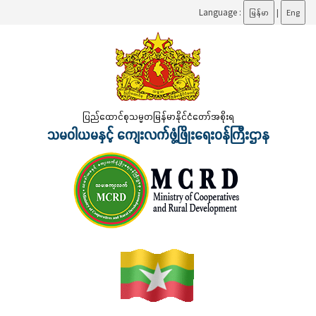
Language :
မြန်မာ
|
Eng
ပြည်ထောင်စုသမ္မတမြန်မာနိုင်ငံတော်အစိုးရ
သမဝါယမနှင့် ကျေးလက်ဖွံ့ဖြိုးရေးဝန်ကြီးဌာန