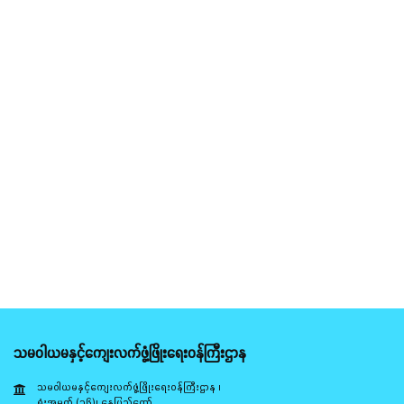
သမဝါယမနှင့်ကျေးလက်ဖွံ့ဖြိုးရေးဝန်ကြီးဌာန
သမဝါယမနှင့်ကျေးလက်ဖွံ့ဖြိုးရေးဝန်ကြီးဌာန ၊
ရုံးအမှတ် (၁၆)၊ နေပြည်တော်