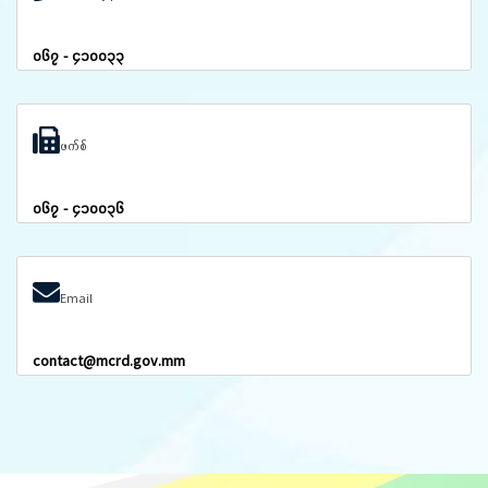
၀၆၇ - ၄၁၀၀၃၃
ဖက်စ်
၀၆၇ - ၄၁၀၀၃၆
Email
contact@mcrd.gov.mm