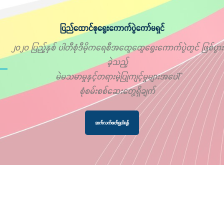
ပြည်ထောင်စုရွေးကောက်ပွဲကော်မရှင်
၂၀၂၀ ပြည့်နှစ် ပါတီစုံဒီမိုကရေစီအထွေထွေရွေးကောက်ပွဲတွင် ဖြစ်ပွား
ခဲ့သည့်
မဲမသမာမှုနှင့်တရားမဲ့ပြုကျင့်မှုများအပေါ်
စုံစမ်းစစ်ဆေးတွေ့ရှိချက်
ဆက်လက်ဖတ်ရှုပါရန်