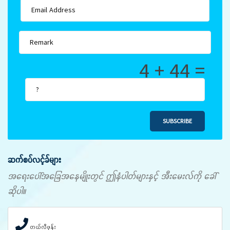
4 + 44 =
SUBSCRIBE
ဆက်စပ်လင့်ခ်များ
အရေးပေါ်အခြေအနေမျိုးတွင် ဤနံပါတ်များနှင့် အီးမေးလ်ကို ခေါ်
ဆိုပါ။
တယ်လီဖုန်း