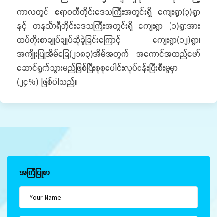
ကာလတွင် ဧရာဝတီတိုင်းဒေသကြီးအတွင်းရှိ ကျေးရွာ(၃)ရွာ
နှင့် တနင်္သာရီတိုင်းဒေသကြီးအတွင်းရှိ ကျေးရွာ (၁)ရွာအား
ထပ်တိုးစာချုပ်ချုပ်ဆိုခဲ့ခြင်းကြောင့် ကျေးရွာ(၁၂)ရွာ၊
အကျိုးပြုအိမ်ခြေ(၂၁၈၃)အိမ်အတွက် အကောင်အထည်ဖော်
ဆောင်ရွက်သွားမည်ဖြစ်ပြီးစုစုပေါင်းလုပ်ငန်းပြီးစီးမှုမှာ
(၂၄%) ဖြစ်ပါသည်။
အကြံပြုစာ