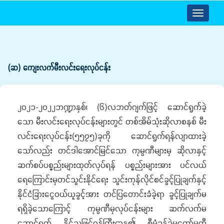
Toggle
navigatio
(ဆ) ကျေးလက်မီးလင်းရေးလုပ်ငန်း
၂၀၂၁-၂၀၂၂ဘဏ္ဍာနှစ်၊ (၆)လဘတ်ဂျက်ဖြင့် ဆောင်ရွက်ခဲ့
သော မီးလင်းရေးလုပ်ငန်းများတွင် တစ်အိမ်သုံးဆိုလာစနစ် မီး
လင်းရေးလုပ်ငန်း(၅၅၇၅)ခုကို ဆောင်ရွက်ရန်လျာထားခဲ့
သော်လည်း တင်ဒါအောင်မြင်သော ကုမ္ပဏီများမှ ဆိုလာနှင့်
ဆက်စပ်ပစ္စည်းများထုတ်လုပ်ရန် ပစ္စည်းများအား ပင်လယ်
ရေကြောင်းမှတင်သွင်းနိုင်ရေး သွင်းကုန်လိုင်စင်ခွင့်ပြုချက်နှင့်
နိုင်ငံခြားငွေဝယ်ယူခွင့်အား တင်ပြတောင်းခံခဲ့ရာ ခွင့်ပြုချက်မ
ရရှိခဲ့သောကြောင့် ကုမ္ပဏီမှလုပ်ငန်းများ ဆက်လက်မ
ဆောင်ရွက် နိုင်သဖြင့်ဝန်ကြီးဌာန၏ စီမံခန့်ခွဲမှုကော်မတီ