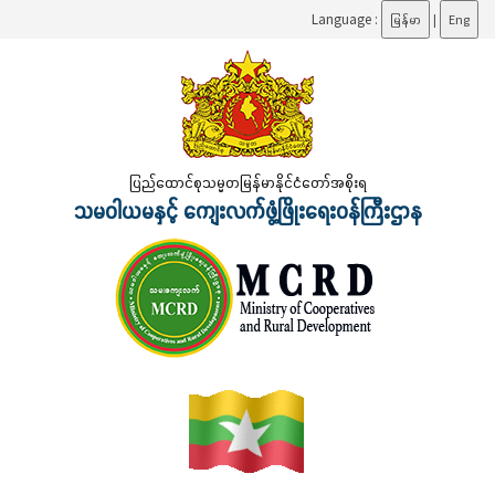
Language :
မြန်မာ
|
Eng
ပြည်ထောင်စုသမ္မတမြန်မာနိုင်ငံတော်အစိုးရ
သမဝါယမနှင့် ကျေးလက်ဖွံ့ဖြိုးရေးဝန်ကြီးဌာန