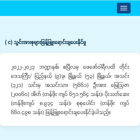
Toggle
navigatio
( င) သွင်းအားစုများဖြန့်ဖြူးရောင်းချပေးနိုင်မှု
၂၀၂၂-၂၀၂၃ ဘဏ္ဍာနှစ်၊ ဧပြီလမှ ဖေဖော်ဝါရီလထိ တိုင်း
ဒေသကြီး/ ပြည်နယ် (၉)ခု၊ မြို့နယ် (၅၃) မြို့နယ်၊ အသင်း
(၃၂၁) သင်းမှ အသင်းသား (၅၆၆၁) ဦးအား မြေဩဇာ
(၂၀၀၆၀) အိတ် (တန်ဖိုး ကျပ် ၆၅၁.၅၆၄ သန်း)၊ ပိုးသတ်ဆေး
(တန်ဖိုးကျပ် ၈.၉၃၄ သန်း)၊ စုစုပေါင်း (တန်ဖိုး ကျပ်
၆၆၀.၄၉၈ သန်း) ဖြန့်ဖြူးရောင်းချပေးနိုင်ခဲ့ပါသည်။