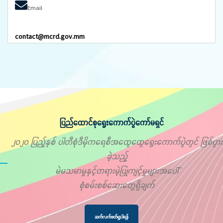
Email
contact@mcrd.gov.mm
ပြည်ထောင်စုရွေးကောက်ပွဲကော်မရှင်
၂၀၂၀ ပြည့်နှစ် ပါတီစုံဒီမိုကရေစီအထွေထွေရွေးကောက်ပွဲတွင် ဖြစ်ပွား
ခဲ့သည့်
မဲမသမာမှုနှင့်တရားမဲ့ပြုကျင့်မှုများအပေါ်
စုံစမ်းစစ်ဆေးတွေ့ရှိချက်
ဆက်လက်ဖတ်ရှုပါရန်