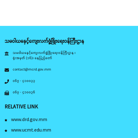
သမဝါယမနှင့်ကျေးလက်ဖွံ့ဖြိုးရေးဝန်ကြီးဌာန
သမဝါယမနှင့်ကျေးလက်ဖွံ့ဖြိုးရေးဝန်ကြီးဌာန ၊
ရုံးအမှတ် (၁၆)၊ နေပြည်တော်
contact@mcrd.gov.mm
၀၆၇ - ၄၁၀၀၃၃
၀၆၇ - ၄၁၀၀၃၆
RELATIVE LINK
www.drd.gov.mm
www.ucmt.edu.mm