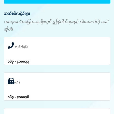
ဆက်စပ်လင့်ခ်များ
အရေးပေါ်အခြေအနေမျိုးတွင် ဤနံပါတ်များနှင့် အီးမေးလ်ကို ခေါ်
ဆိုပါ။
တယ်လီဖုန်း
၀၆၇ - ၄၁၀၀၃၃
ဖက်စ်
၀၆၇ - ၄၁၀၀၃၆