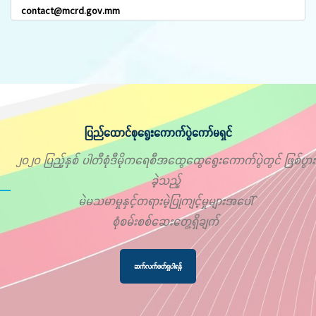
contact@mcrd.gov.mm
ပြည်ထောင်စုရွေးကောက်ပွဲကော်မရှင်
၂၀၂၀ ပြည့်နှစ် ပါတီစုံဒီမိုကရေစီအထွေထွေရွေးကောက်ပွဲတွင် ဖြစ်ပွား
ခဲ့သည့်
မဲမသမာမှုနှင့်တရားမဲ့ပြုကျင့်မှုများအပေါ်
စုံစမ်းစစ်ဆေးတွေ့ရှိချက်
ဆက်လက်ဖတ်ရှုပါရန်