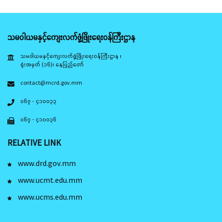
သမဝါယမနှင့်ကျေးလက်ဖွံ့ဖြိုးရေးဝန်ကြီးဌာန
သမဝါယမနှင့်ကျေးလက်ဖွံ့ဖြိုးရေးဝန်ကြီးဌာန ၊
ရုံးအမှတ် (၁၆)၊ နေပြည်တော်
contact@mcrd.gov.mm
၀၆၇ - ၄၁၀၀၃၃
၀၆၇ - ၄၁၀၀၃၆
RELATIVE LINK
www.drd.gov.mm
www.ucmt.edu.mm
www.ucms.edu.mm