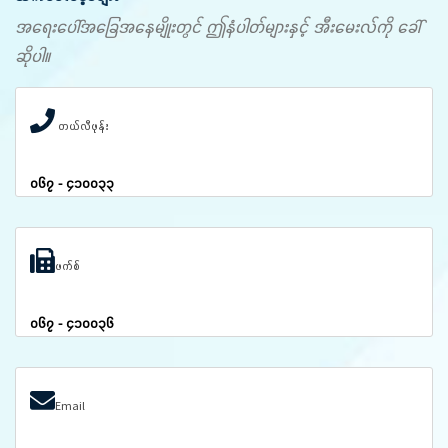
အရေးပေါ်အခြေအနေမျိုးတွင် ဤနံပါတ်များနှင့် အီးမေးလ်ကို ခေါ်
ဆိုပါ။
တယ်လီဖုန်း
၀၆၇ - ၄၁၀၀၃၃
ဖက်စ်
၀၆၇ - ၄၁၀၀၃၆
Email