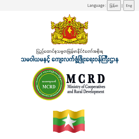
Language :
မြန်မာ
|
Eng
ပြည်ထောင်စုသမ္မတမြန်မာနိုင်ငံတော်အစိုးရ
သမဝါယမနှင့် ကျေးလက်ဖွံ့ဖြိုးရေးဝန်ကြီးဌာန