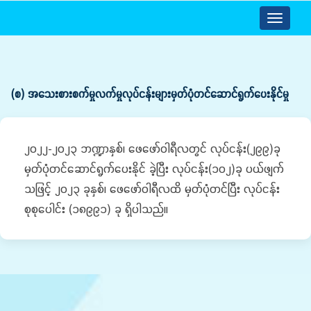
Toggle
navigatio
(စ) အသေးစားစက်မှုလက်မှုလုပ်ငန်းများမှတ်ပုံတင်ဆောင်ရွက်ပေးနိုင်မှု
၂၀၂၂-၂၀၂၃ ဘဏ္ဍာနှစ်၊ ဖေဖော်ဝါရီလတွင် လုပ်ငန်း(၂၉၉)ခု
မှတ်ပုံတင်ဆောင်ရွက်ပေးနိုင် ခဲ့ပြီး လုပ်ငန်း(၁၀၂)ခု ပယ်ဖျက်
သဖြင့် ၂၀၂၃ ခုနှစ်၊ ဖေဖော်ဝါရီလထိ မှတ်ပုံတင်ပြီး လုပ်ငန်း
စုစုပေါင်း (၁၈၉၉၁) ခု ရှိပါသည်။