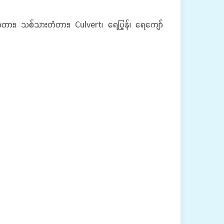
တား၊ သစ်သားတံတား၊ Culvert၊ ရေပြွန်၊ ရေကျော်
ည်-
ဲ့ပါသည်-