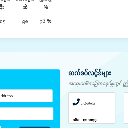
ြီး
ဆဲ
%
၈၅
၉၈
၉၆
%
ဆက်စပ်လင့်ခ်များ
အရေးပေါ်အခြေအနေမျိုးတွင် ဤနံပါ
တယ်လီဖုန်း
၀၆၇ - ၄၁၀၀၃၃