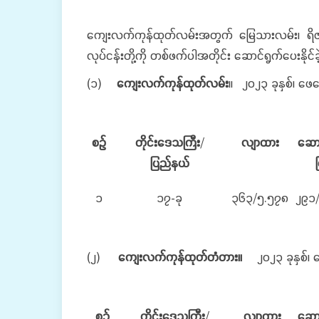
ကျေးလက်ကုန်ထုတ်လမ်းအတွက် မြေသားလမ်း၊ ရိဇာလ
လုပ်ငန်းတို့ကို တစ်ဖက်ပါအတိုင်း ဆောင်ရွက်ပေးနိုင်
(၁)
ကျေးလက်ကုန်ထုတ်လမ်း
။ ၂၀၂၃ ခုနှစ်၊ 
စဉ်
တိုင်းဒေသကြီး
/
လျာထား
ဆော
ပြည်နယ်
ပ
၁
၁၇-ခု
၃၆၃/၅.၅၇၈
၂၉၁/
(၂)
ကျေးလက်ကုန်ထုတ်တံတား။
၂၀၂၃ ခုနှစ်
စဉ်
တိုင်းဒေသကြီး
/
လျာထား
ဆော