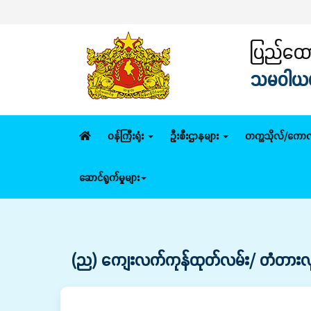
ပြည်ထောင
သမဝါယမနှ
ဝန်ကြီးရုံး
ဦးစီးဌာနများ
တက္ကသိုလ်/ကောလ
ဆောင်ရွက်မှုများ
(ည) ကျေးလက်ကုန်ထုတ်လမ်း/ တံတားလု