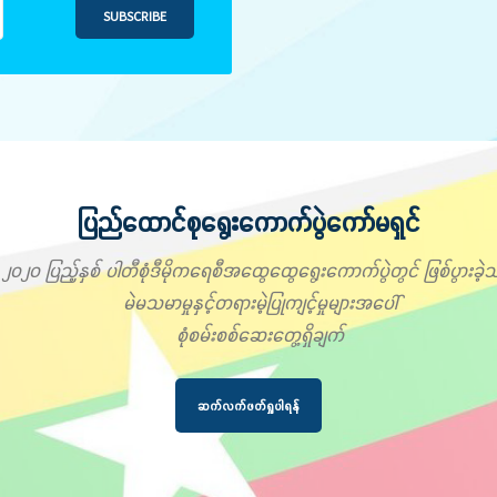
SUBSCRIBE
ပြည်ထောင်စုရွေးကောက်ပွဲကော်မရှင်
၂၀၂၀ ပြည့်နှစ် ပါတီစုံဒီမိုကရေစီအထွေထွေရွေးကောက်ပွဲတွင် ဖြစ်ပွားခဲ့သ
မဲမသမာမှုနှင့်တရားမဲ့ပြုကျင့်မှုများအပေါ်
စုံစမ်းစစ်ဆေးတွေ့ရှိချက်
ဆက်လက်ဖတ်ရှုပါရန်