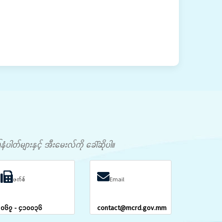
တ်များနှင့် အီးမေးလ်ကို ခေါ်ဆိုပါ။
ဖက်စ်
Email
၀၆၇ - ၄၁၀၀၃၆
contact@mcrd.gov.mm