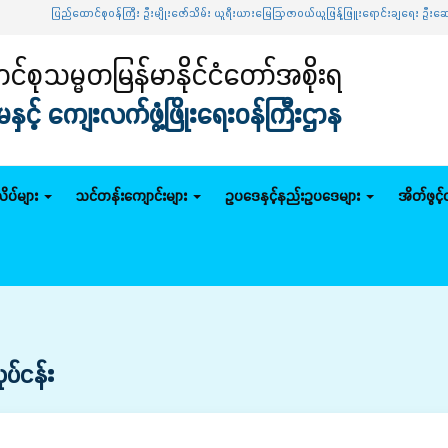
ပြည်ထောင်စုဝန်ကြီး ဦးမျိုးဇော်သိမ်း ယူရီးယားမြေဩဇာဝယ်ယူဖြန့်ဖြူးရောင်းချရေး ဦးဆောင်က
်စုသမ္မတမြန်မာနိုင်ငံတော်အစိုးရ
င့် ကျေးလက်ဖွံ့ဖြိုးရေးဝန်ကြီးဌာန
ိပ်များ
သင်တန်းကျောင်းများ
ဥပဒေနှင့်နည်းဥပဒေများ
အိတ်ဖွင့
ပ်ငန်း