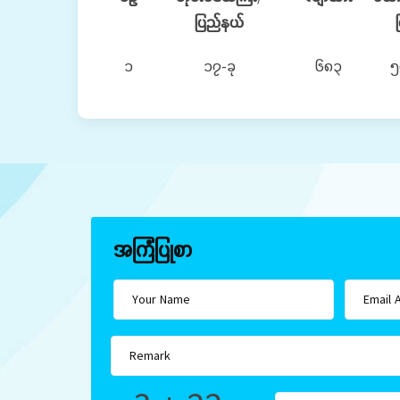
ပြည်နယ်
ပ
၁
၁၇-ခု
၆၈၃
၅
အကြံပြုစာ