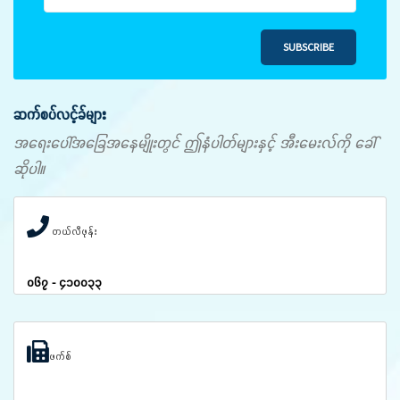
SUBSCRIBE
ဆက်စပ်လင့်ခ်များ
အရေးပေါ်အခြေအနေမျိုးတွင် ဤနံပါတ်များနှင့် အီးမေးလ်ကို ခေါ်
ဆိုပါ။
တယ်လီဖုန်း
၀၆၇ - ၄၁၀၀၃၃
ဖက်စ်