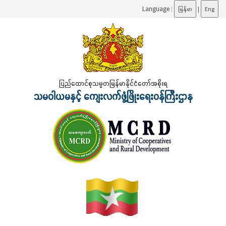
Language :
မြန်မာ
|
Eng
ပြည်ထောင်စုသမ္မတမြန်မာနိုင်ငံတော်အစိုးရ
သမဝါယမနှင့် ကျေးလက်ဖွံ့ဖြိုးရေးဝန်ကြီးဌာန