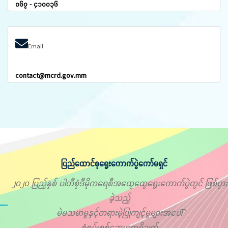
၀၆၇ - ၄၁၀၀၃၆
Email
contact@mcrd.gov.mm
ပြည်ထောင်စုရွေးကောက်ပွဲကော်မရှင်
၂၀၂၀ ပြည့်နှစ် ပါတီစုံဒီမိုကရေစီအထွေထွေရွေးကောက်ပွဲတွင် ဖြစ်ပွား
ခဲ့သည့်
မဲမသမာမှုနှင့်တရားမဲ့ပြုကျင့်မှုများအပေါ်
စုံစမ်းစစ်ဆေးတွေ့ရှိချက်