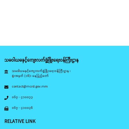
သမဝါယမနှင့်ကျေးလက်ဖွံ့ဖြိုးရေးဝန်ကြီးဌာန
သမဝါယမနှင့်ကျေးလက်ဖွံ့ဖြိုးရေးဝန်ကြီးဌာန ၊
ရုံးအမှတ် (၁၆)၊ နေပြည်တော်
contact@mcrd.gov.mm
၀၆၇ - ၄၁၀၀၃၃
၀၆၇ - ၄၁၀၀၃၆
RELATIVE LINK