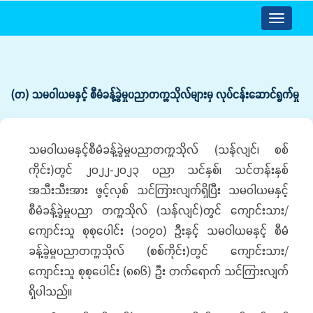
Toggle
navigatio
(တ) သမဝါယမနှင့် စီမံခန့်ခွဲမှုပညာတက္ကသိုလ်များမှ လုပ်ငန်းဆောင်ရွက်မှု
သမဝါယမနှင့်စီမံခန့်ခွဲမှုပညာတက္ကသိုလ် (သန်လျင်၊ စစ်
ကိုင်း)တွင် ၂၀၂၂-၂၀၂၃ ပညာ သင်နှစ်၊ သင်တန်းနှစ်
အသီးသီးအား ဖွင့်လှစ် သင်ကြားလျက်ရှိပြီး သမဝါယမနှင့်
စီမံခန့်ခွဲမှုပညာ တက္ကသိုလ် (သန်လျင်)တွင် ကျောင်းသား/
ကျောင်းသူ စုစုပေါင်း (၁၀၇၀) ဦးနှင့် သမဝါယမနှင့် စီမံ
ခန့်ခွဲမှုပညာတက္ကသိုလ် (စစ်ကိုင်း)တွင် ကျောင်းသား/
ကျောင်းသူ စုစုပေါင်း (၈၈၆) ဦး တက်ရောက် သင်ကြားလျက်
ရှိပါသည်။