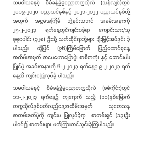
သမဝါယမနှင့် စီမံခန့်ခွဲမှုပညာတက္ကသိုလ် (သန်လျင်)တွင်
၂၀၁၉-၂၀၂၀ ပညာသင်နှစ်နှင့် ၂၀၂၁-၂၀၂၂ ပညာသင်နှစ်တို့
အတွက် အဋ္ဌမအကြိမ် ဘွဲ့နှင်းသဘင် အခမ်းအနားကို
၂၅-၂-၂၀၂၃ ရက်နေ့တွင်ကျင်းပခဲ့ရာ ကျောင်းသား/သူ
စုစုပေါင်း (၃၂၈) ဦးသို့ သက်ဆိုင်ရာဘွဲ့များ ချီးမြှင့်အပ်နှင်း ခဲ့
ပါသည်။ ထို့ပြင် (၇၆)ကြိမ်မြောက် ပြည်ထောင်စုနေ့
အထိမ်းအမှတ် စာပေဟောပြောပွဲ၊ စာစီစာကုံး နှင့် ဆောင်းပါး
ပြိုင်ပွဲ အခမ်းအနားကို ၆-၂-၂၀၂၃ ရက်နေ့မှ ၉-၂-၂၀၂၃ ရက်
နေ့ထိ ကျင်းပပြုလုပ်ခဲ့ ပါသည်။
သမဝါယမနှင့် စီမံခန့်ခွဲမှုပညာတက္ကသိုလ် (စစ်ကိုင်း)တွင်
၁၁-၂-၂၀၂၃ ရက်နေ့၌ ကျရောက် သည့် (၁၁)နှစ်မြောက်
တက္ကသိုလ်နှစ်ပတ်လည်နေ့အထိမ်းအမှတ် သုတေသန
စာတမ်းဖတ်ပွဲကို ကျင်းပ ပြုလုပ်ခဲ့ရာ စာတမ်းရှင် (၁၃)ဦး
ပါဝင်၍ စာတမ်းများ ဖတ်ကြားတင်သွင်းခဲ့ကြပါသည်။