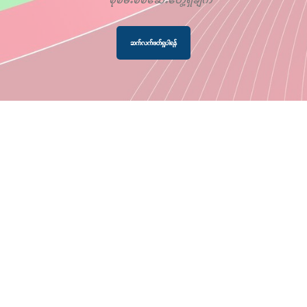
ဆက်လက်ဖတ်ရှုပါရန်