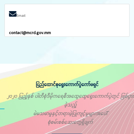
Email
contact@mcrd.gov.mm
ပြည်ထောင်စုရွေးကောက်ပွဲကော်မရှင်
၂၀၂၀ ပြည့်နှစ် ပါတီစုံဒီမိုကရေစီအထွေထွေရွေးကောက်ပွဲတွင် ဖြစ်ပွား
ခဲ့သည့်
မဲမသမာမှုနှင့်တရားမဲ့ပြုကျင့်မှုများအပေါ်
စုံစမ်းစစ်ဆေးတွေ့ရှိချက်