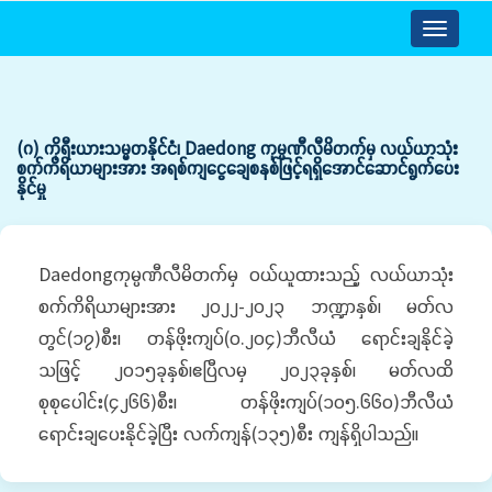
Toggle
navigatio
(ဂ) ကိုရီးယားသမ္မတနိုင်ငံ၊ Daedong ကုမ္ပဏီလီမိတက်မှ လယ်ယာသုံး
စက်ကိရိယာများအား အရစ်ကျငွေချေစနစ်ဖြင့်ရရှိအောင်ဆောင်ရွက်ပေး
နိုင်မှု
Daedongကုမ္ပဏီလီမိတက်မှ ဝယ်ယူထားသည့် လယ်ယာသုံး
စက်ကိရိယာများအား ၂၀၂၂-၂၀၂၃ ဘဏ္ဍာနှစ်၊ မတ်လ
တွင်(၁၇)စီး၊ တန်ဖိုးကျပ်(၀.၂၀၄)ဘီလီယံ ရောင်းချနိုင်ခဲ့
သဖြင့် ၂၀၁၅ခုနှစ်၊ဧပြီလမှ ၂၀၂၃ခုနှစ်၊ မတ်လထိ
စုစုပေါင်း(၄၂၆၆)စီး၊ တန်ဖိုးကျပ်(၁၀၅.၆၆၀)ဘီလီယံ
ရောင်းချပေးနိုင်ခဲ့ပြီး လက်ကျန်(၁၃၅)စီး ကျန်ရှိပါသည်။