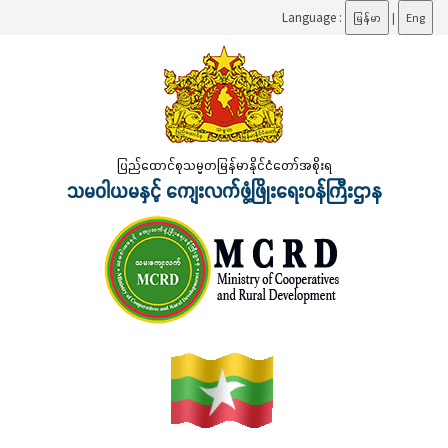
Language :
မြန်မာ
|
Eng
ပြည်ထောင်စုသမ္မတမြန်မာနိုင်ငံတော်အစိုးရ
သမဝါယမနှင့် ကျေးလက်ဖွံ့ဖြိုးရေးဝန်ကြီးဌာန