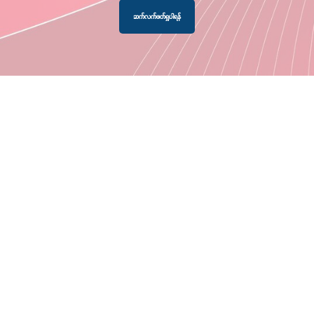
ဆက်လက်ဖတ်ရှုပါရန်