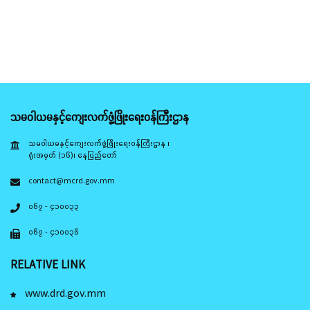
သမဝါယမနှင့်ကျေးလက်ဖွံ့ဖြိုးရေးဝန်ကြီးဌာန
သမဝါယမနှင့်ကျေးလက်ဖွံ့ဖြိုးရေးဝန်ကြီးဌာန ၊
ရုံးအမှတ် (၁၆)၊ နေပြည်တော်
contact@mcrd.gov.mm
၀၆၇ - ၄၁၀၀၃၃
၀၆၇ - ၄၁၀၀၃၆
RELATIVE LINK
www.drd.gov.mm