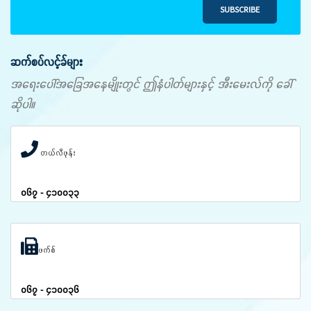
SUBSCRIBE
ဆက်စပ်လင့်ခ်များ
အရေးပေါ်အခြေအနေမျိုးတွင် ဤနံပါတ်များနှင့် အီးမေးလ်ကို ခေါ်
ဆိုပါ။
တယ်လီဖုန်း
၀၆၇ - ၄၁၀၀၃၃
ဖက်စ်
၀၆၇ - ၄၁၀၀၃၆