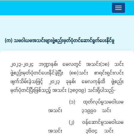
Toggle
navigatio
(က) သမဝါယမအသင်းများဖွဲ့စည်းမှတ်ပုံတင်ဆောင်ရွက်ပေးနိုင်မှု
၂၀၂၃-၂၀၂၄ ဘဏ္ဍာနှစ်၊ မေလတွင် အသင်း(၁၈) သင်း
ဖွဲ့စည်းမှတ်ပုံတင်ပေးနိုင်ခဲ့ပြီး (၈၈)သင်း စာရင်းရှင်းလင်း
ဖျက်သိမ်းခဲ့သဖြင့် ၂၀၂၃ ခုနှစ်၊ မေလကုန်ထိ ဖွဲ့စည်း
မှတ်ပုံတင်ပြီးဖြစ်သည့် အသင်း (၃၈၇၀၉) သင်းရှိပါသည်-
(၁) ထုတ်လုပ်မှုသမဝါယမ
အသင်း ၃၁၉၉၀ သင်း
(၂) ဝန်ဆောင်မှုသမဝါယမ
အသင်း ၃၆၀၄ သင်း