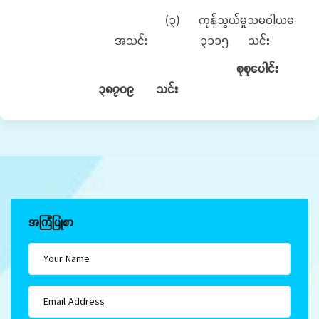
(၃) ကုန်သွယ်မှုသမဝါယမ
အသင်း ၃၁၁၅ သင်း
စုစုပေါင်း
၃၈၇၀၉ သင်း
အကြံပြုစာ