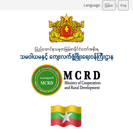
Language :
မြန်မာ
|
Eng
ပြည်ထောင်စုသမ္မတမြန်မာနိုင်ငံတော်အစိုးရ
သမဝါယမနှင့် ကျေးလက်ဖွံ့ဖြိုးရေးဝန်ကြီးဌာန