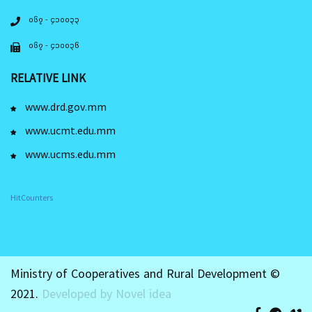
၀၆၇ - ၄၁၀၀၃၃
၀၆၇ - ၄၁၀၀၃၆
RELATIVE LINK
www.drd.gov.mm
www.ucmt.edu.mm
www.ucms.edu.mm
HitCounters
Ministry of Cooperatives and Rural Development ©
2021.
Developed by Novel idea