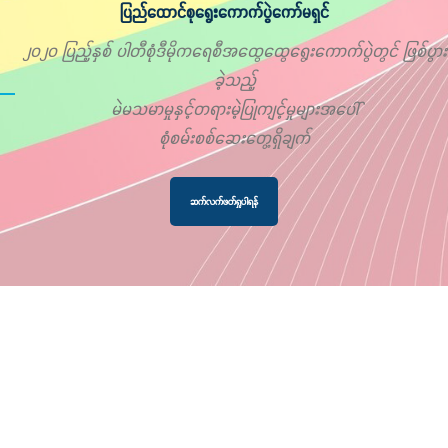
ပြည်ထောင်စုရွေးကောက်ပွဲကော်မရှင်
၂၀၂၀ ပြည့်နှစ် ပါတီစုံဒီမိုကရေစီအထွေထွေရွေးကောက်ပွဲတွင် ဖြစ်ပွား
ခဲ့သည့်
မဲမသမာမှုနှင့်တရားမဲ့ပြုကျင့်မှုများအပေါ်
စုံစမ်းစစ်ဆေးတွေ့ရှိချက်
ဆက်လက်ဖတ်ရှုပါရန်