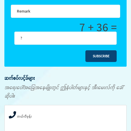
7 + 36 =
SUBSCRIBE
ဆက်စပ်လင့်ခ်များ
အရေးပေါ်အခြေအနေမျိုးတွင် ဤနံပါတ်များနှင့် အီးမေးလ်ကို ခေါ်
ဆိုပါ။
တယ်လီဖုန်း