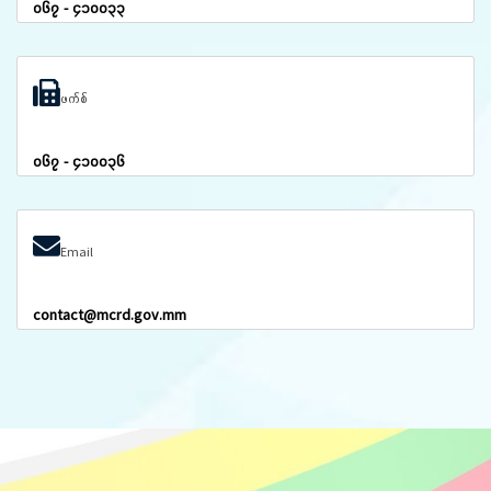
၀၆၇ - ၄၁၀၀၃၃
ဖက်စ်
၀၆၇ - ၄၁၀၀၃၆
Email
contact@mcrd.gov.mm