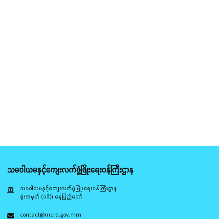
သမဝါယမနှင့်ကျေးလက်ဖွံ့ဖြိုးရေးဝန်ကြီးဌာန
သမဝါယမနှင့်ကျေးလက်ဖွံ့ဖြိုးရေးဝန်ကြီးဌာန ၊
ရုံးအမှတ် (၁၆)၊ နေပြည်တော်
contact@mcrd.gov.mm