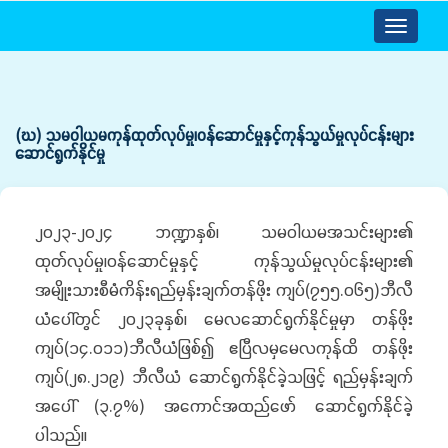
Toggle
navigatio
(ဃ) သမဝါယမကုန်ထုတ်လုပ်မှု၊ဝန်ဆောင်မှုနှင့်ကုန်သွယ်မှုလုပ်ငန်းများ
ဆောင်ရွက်နိုင်မှု
၂၀၂၃-၂၀၂၄ ဘဏ္ဍာနှစ်၊ သမဝါယမအသင်းများ၏
ထုတ်လုပ်မှု၊ဝန်ဆောင်မှုနှင့် ကုန်သွယ်မှုလုပ်ငန်းများ၏
အမျိုးသားစီမံကိန်းရည်မှန်းချက်တန်ဖိုး ကျပ်(၇၅၅.၀၆၅)ဘီလီ
ယံပေါ်တွင် ၂၀၂၃ခုနှစ်၊ မေလဆောင်ရွက်နိုင်မှုမှာ တန်ဖိုး
ကျပ်(၁၄.၀၁၁)ဘီလီယံဖြစ်၍ ဧပြီလမှမေလကုန်ထိ တန်ဖိုး
ကျပ်(၂၈.၂၁၉) ဘီလီယံ ဆောင်ရွက်နိုင်ခဲ့သဖြင့် ရည်မှန်းချက်
အပေါ် (၃.၇%) အကောင်အထည်ဖော် ဆောင်ရွက်နိုင်ခဲ့
ပါသည်။