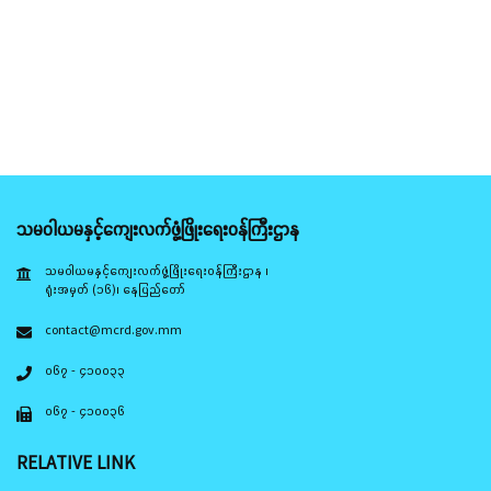
သမဝါယမနှင့်ကျေးလက်ဖွံ့ဖြိုးရေးဝန်ကြီးဌာန
သမဝါယမနှင့်ကျေးလက်ဖွံ့ဖြိုးရေးဝန်ကြီးဌာန ၊
ရုံးအမှတ် (၁၆)၊ နေပြည်တော်
contact@mcrd.gov.mm
၀၆၇ - ၄၁၀၀၃၃
၀၆၇ - ၄၁၀၀၃၆
RELATIVE LINK