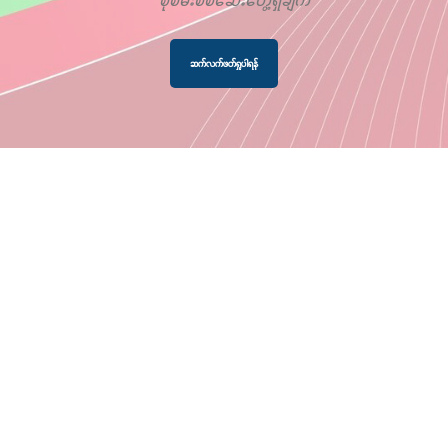
ဆက်လက်ဖတ်ရှုပါရန်