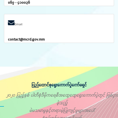
၀၆၇ - ၄၁၀၀၃၆
Email
contact@mcrd.gov.mm
ပြည်ထောင်စုရွေးကောက်ပွဲကော်မရှင်
၂၀၂၀ ပြည့်နှစ် ပါတီစုံဒီမိုကရေစီအထွေထွေရွေးကောက်ပွဲတွင် ဖြစ်ပွား
ခဲ့သည့်
မဲမသမာမှုနှင့်တရားမဲ့ပြုကျင့်မှုများအပေါ်
စုံစမ်းစစ်ဆေးတွေ့ရှိချက်