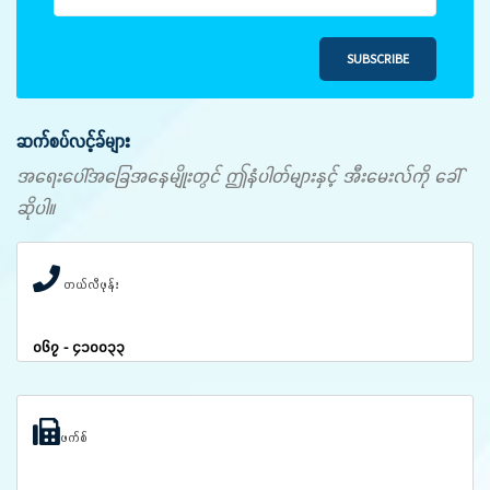
SUBSCRIBE
ဆက်စပ်လင့်ခ်များ
အရေးပေါ်အခြေအနေမျိုးတွင် ဤနံပါတ်များနှင့် အီးမေးလ်ကို ခေါ်
ဆိုပါ။
တယ်လီဖုန်း
၀၆၇ - ၄၁၀၀၃၃
ဖက်စ်