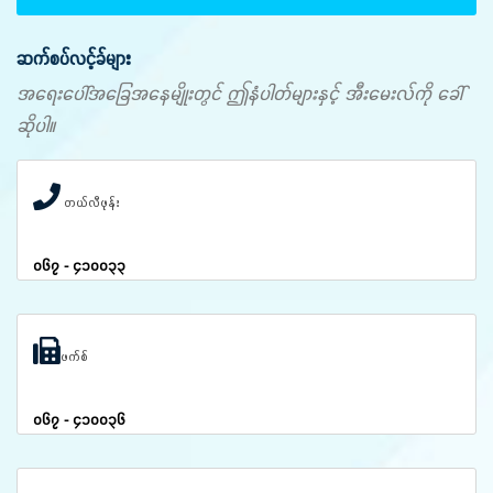
ဆက်စပ်လင့်ခ်များ
အရေးပေါ်အခြေအနေမျိုးတွင် ဤနံပါတ်များနှင့် အီးမေးလ်ကို ခေါ်
ဆိုပါ။
တယ်လီဖုန်း
၀၆၇ - ၄၁၀၀၃၃
ဖက်စ်
၀၆၇ - ၄၁၀၀၃၆