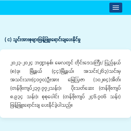
Toggle
navigatio
( င) သွင်းအားစုများဖြန့်ဖြူးရောင်းချပေးနိုင်မှု
၂၀၂၃-၂၀၂၄ ဘဏ္ဍာနှစ်၊ မေလတွင် တိုင်းဒေသကြီး/ ပြည်နယ်
(၈)ခု၊ မြို့နယ် (၄၄)မြို့နယ်၊ အသင်း(၂၆၃)သင်းမှ
အသင်းသား(၄၀၇၀)ဦးအား မြေဩဇာ (၁၀၂၈၄)အိတ်၊
(တန်ဖိုးကျပ်၂၃၇.၇၇၂သန်း)၊ ပိုးသတ်ဆေး (တန်ဖိုးကျပ်
၈.၉၃၄ သန်း)၊ စုစုပေါင်း (တန်ဖိုးကျပ် ၂၄၆.၇၀၆ သန်း)
ဖြန့်ဖြူးရောင်းချ ပေးနိုင်ခဲ့ပါသည်။