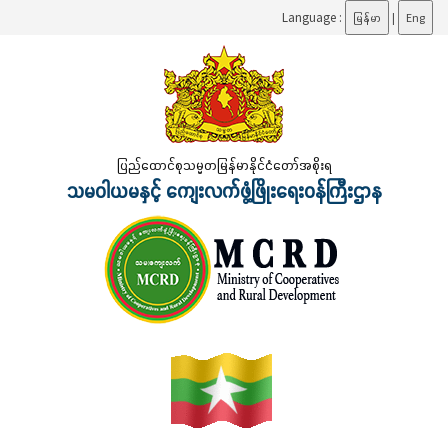
Language :
မြန်မာ
|
Eng
ပြည်ထောင်စုသမ္မတမြန်မာနိုင်ငံတော်အစိုးရ
သမဝါယမနှင့် ကျေးလက်ဖွံ့ဖြိုးရေးဝန်ကြီးဌာန