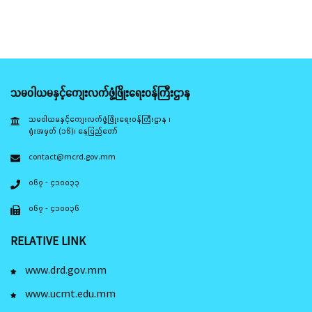
သမဝါယမနှင့်ကျေးလက်ဖွံ့ဖြိုးရေးဝန်ကြီးဌာန
သမဝါယမနှင့်ကျေးလက်ဖွံ့ဖြိုးရေးဝန်ကြီးဌာန ၊
ရုံးအမှတ် (၁၆)၊ နေပြည်တော်
contact@mcrd.gov.mm
၀၆၇ - ၄၁၀၀၃၃
၀၆၇ - ၄၁၀၀၃၆
RELATIVE LINK
www.drd.gov.mm
www.ucmt.edu.mm