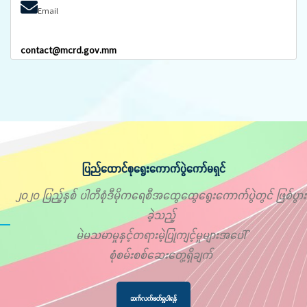
Email
contact@mcrd.gov.mm
ပြည်ထောင်စုရွေးကောက်ပွဲကော်မရှင်
၂၀၂၀ ပြည့်နှစ် ပါတီစုံဒီမိုကရေစီအထွေထွေရွေးကောက်ပွဲတွင် ဖြစ်ပွား
ခဲ့သည့်
မဲမသမာမှုနှင့်တရားမဲ့ပြုကျင့်မှုများအပေါ်
စုံစမ်းစစ်ဆေးတွေ့ရှိချက်
ဆက်လက်ဖတ်ရှုပါရန်