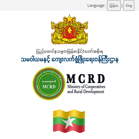
Language :
မြန်မာ
|
Eng
ပြည်ထောင်စုသမ္မတမြန်မာနိုင်ငံတော်အစိုးရ
သမဝါယမနှင့် ကျေးလက်ဖွံ့ဖြိုးရေးဝန်ကြီးဌာန