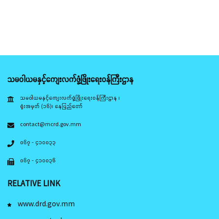
သမဝါယမနှင့်ကျေးလက်ဖွံ့ဖြိုးရေးဝန်ကြီးဌာန
သမဝါယမနှင့်ကျေးလက်ဖွံ့ဖြိုးရေးဝန်ကြီးဌာန ၊
ရုံးအမှတ် (၁၆)၊ နေပြည်တော်
contact@mcrd.gov.mm
၀၆၇ - ၄၁၀၀၃၃
၀၆၇ - ၄၁၀၀၃၆
RELATIVE LINK
www.drd.gov.mm