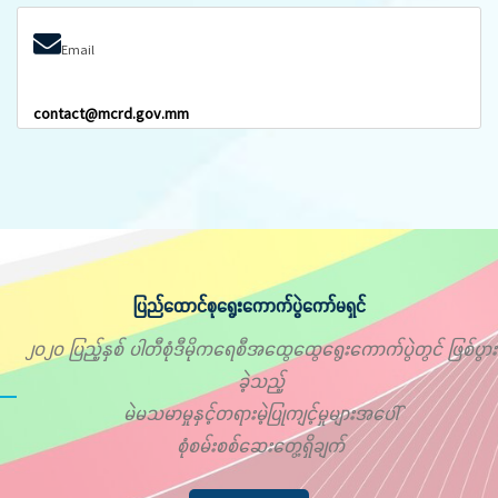
Email
contact@mcrd.gov.mm
ပြည်ထောင်စုရွေးကောက်ပွဲကော်မရှင်
၂၀၂၀ ပြည့်နှစ် ပါတီစုံဒီမိုကရေစီအထွေထွေရွေးကောက်ပွဲတွင် ဖြစ်ပွား
ခဲ့သည့်
မဲမသမာမှုနှင့်တရားမဲ့ပြုကျင့်မှုများအပေါ်
စုံစမ်းစစ်ဆေးတွေ့ရှိချက်