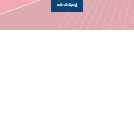
ဆက်လက်ဖတ်ရှုပါရန်