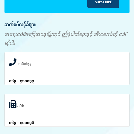
SUBSCRIBE
ဆက်စပ်လင့်ခ်များ
အရေးပေါ်အခြေအနေမျိုးတွင် ဤနံပါတ်များနှင့် အီးမေးလ်ကို ခေါ်
ဆိုပါ။
တယ်လီဖုန်း
၀၆၇ - ၄၁၀၀၃၃
ဖက်စ်
၀၆၇ - ၄၁၀၀၃၆