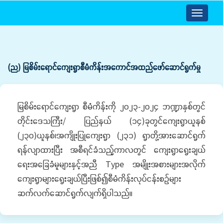
Toggle
navigatio
(ည) မြစိမ်းရောင်ကျေးရွာစီမံကိန်းအကောင်အထည်ဖော်ဆောင်ရွက်မှု
မြစိမ်းရောင်ကျေးရွာ စီမံကိန်းကို ၂၀၂၃-၂၀၂၄ ဘဏ္ဍာနှစ်တွင်
တိုင်းဒေသကြီး/ ပြည်နယ် (၁၄)ခုတွင်ကျေးရွာယူနစ်
(၂၃၀)ယူနစ်၊အကျိုးပြုကျေးရွာ (၂၃၁) ရွာတို့အားဆောင်ရွက်
ရန်လျာထားပြီး အစီရင်ခံသည့်ကာလတွင် ကျေးရွာရွေးချယ်
ရေးအခြေခံမူများနှင့်အညီ Type အမျိုးအစားများအလိုက်
ကျေးရွာများရွေးချယ်ပြီးဖြစ်၍စီမံကိန်းလုပ်ငန်းစဉ်များ
ဆက်လက်ဆောင်ရွက်လျက်ရှိပါသည်။