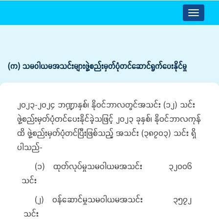
Toggle
navigatio
(က) သမဝါယမအသင်းများဖွဲ့စည်းမှတ်ပုံတင်ဆောင်ရွက်ပေးနိုင်မှု
၂၀၂၃-၂၀၂၄ ဘဏ္ဍာနှစ်၊ နိုဝင်ဘာလတွင်အသင်း (၁၂) သင်း
ဖွဲ့စည်းမှတ်ပုံတင်ပေးနိုင်ခဲ့သဖြင့် ၂၀၂၃ ခုနှစ်၊ နိုဝင်ဘာလကုန်
ထိ ဖွဲ့စည်းမှတ်ပုံတင်ပြီးဖြစ်သည့် အသင်း (၃၈၇၀၃) သင်း ရှိ
ပါသည်-
(၁) ထုတ်လုပ်မှုသမဝါယမအသင်း ၃၂၀၀၆
သင်း
(၂) ဝန်ဆောင်မှုသမဝါယမအသင်း ၃၅၇၂
သင်း