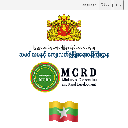
Language :
မြန်မာ
|
Eng
ပြည်ထောင်စုသမ္မတမြန်မာနိုင်ငံတော်အစိုးရ
သမဝါယမနှင့် ကျေးလက်ဖွံ့ဖြိုးရေးဝန်ကြီးဌာန