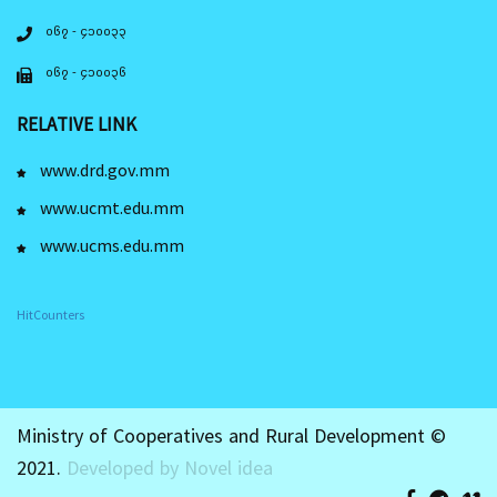
၀၆၇ - ၄၁၀၀၃၃
၀၆၇ - ၄၁၀၀၃၆
RELATIVE LINK
www.drd.gov.mm
www.ucmt.edu.mm
www.ucms.edu.mm
HitCounters
Ministry of Cooperatives and Rural Development ©
2021.
Developed by Novel idea