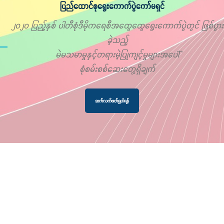
ပြည်ထောင်စုရွေးကောက်ပွဲကော်မရှင်
၂၀၂၀ ပြည့်နှစ် ပါတီစုံဒီမိုကရေစီအထွေထွေရွေးကောက်ပွဲတွင် ဖြစ်ပွား
ခဲ့သည့်
မဲမသမာမှုနှင့်တရားမဲ့ပြုကျင့်မှုများအပေါ်
စုံစမ်းစစ်ဆေးတွေ့ရှိချက်
ဆက်လက်ဖတ်ရှုပါရန်