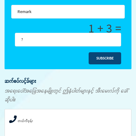
1 + 3 =
SUBSCRIBE
ဆက်စပ်လင့်ခ်များ
အရေးပေါ်အခြေအနေမျိုးတွင် ဤနံပါတ်များနှင့် အီးမေးလ်ကို ခေါ်
ဆိုပါ။
တယ်လီဖုန်း