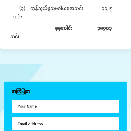
(၃) ကုန်သွယ်မှုသမဝါယမအသင်း ၃၁၂၅
သင်း
စုစုပေါင်း ၃၈၇၀၃
သင်း
အကြံပြုစာ