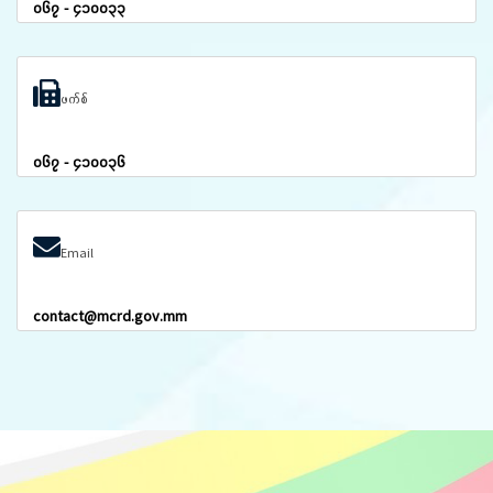
၀၆၇ - ၄၁၀၀၃၃
ဖက်စ်
၀၆၇ - ၄၁၀၀၃၆
Email
contact@mcrd.gov.mm