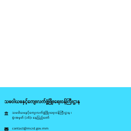
သမဝါယမနှင့်ကျေးလက်ဖွံ့ဖြိုးရေးဝန်ကြီးဌာန
သမဝါယမနှင့်ကျေးလက်ဖွံ့ဖြိုးရေးဝန်ကြီးဌာန ၊
ရုံးအမှတ် (၁၆)၊ နေပြည်တော်
contact@mcrd.gov.mm