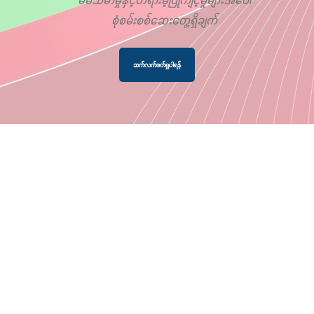
စုံစမ်းစစ်ဆေးတွေ့ရှိချက်
ဆက်လက်ဖတ်ရှုပါရန်