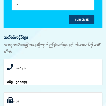
SUBSCRIBE
ဆက်စပ်လင့်ခ်များ
အရေးပေါ်အခြေအနေမျိုးတွင် ဤနံပါတ်များနှင့် အီးမေးလ်ကို ခေါ်
ဆိုပါ။
တယ်လီဖုန်း
၀၆၇ - ၄၁၀၀၃၃
ဖက်စ်