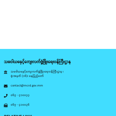
သမဝါယမနှင့်ကျေးလက်ဖွံ့ဖြိုးရေးဝန်ကြီးဌာန
သမဝါယမနှင့်ကျေးလက်ဖွံ့ဖြိုးရေးဝန်ကြီးဌာန ၊
ရုံးအမှတ် (၁၆)၊ နေပြည်တော်
contact@mcrd.gov.mm
၀၆၇ - ၄၁၀၀၃၃
၀၆၇ - ၄၁၀၀၃၆