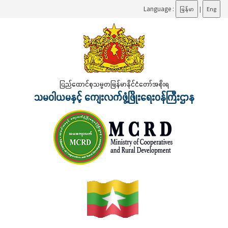
Language :
မြန်မာ
|
Eng
ပြည်ထောင်စုသမ္မတမြန်မာနိုင်ငံတော်အစိုးရ
သမဝါယမနှင့် ကျေးလက်ဖွံ့ဖြိုးရေးဝန်ကြီးဌာန