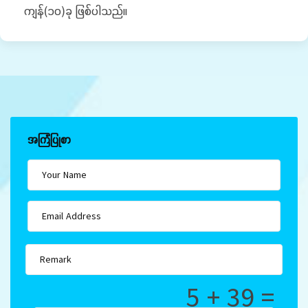
ကျန်(၁၀)ခု ဖြစ်ပါသည်။
အကြံပြုစာ
5 + 39 =