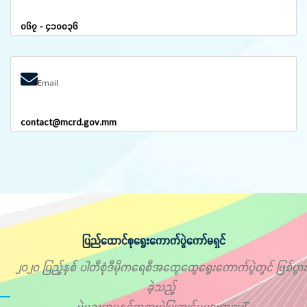
၀၆၇ - ၄၁၀၀၃၆
Email
contact@mcrd.gov.mm
ပြည်ထောင်စုရွေးကောက်ပွဲကော်မရှင်
၂၀၂၀ ပြည့်နှစ် ပါတီစုံဒီမိုကရေစီအထွေထွေရွေးကောက်ပွဲတွင် ဖြစ်ပွား
ခဲ့သည့်
မဲမသမာမှုနှင့်တရားမဲ့ပြုကျင့်မှုများအပေါ်