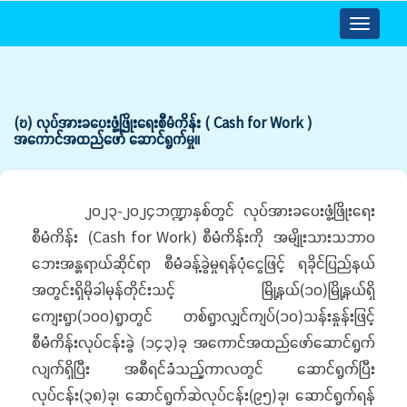
Toggle
navigatio
(ဎ) လုပ်အားခပေးဖွံ့ဖြိုးရေးစီမံကိန်း ( Cash for Work )
အကောင်အထည်ဖော် ဆောင်ရွက်မှု။
၂၀၂၃-၂၀၂၄ဘဏ္ဍာနှစ်တွင် လုပ်အားခပေးဖွံ့ဖြိုးရေး
စီမံကိန်း (Cash for Work) စီမံကိန်းကို အမျိုးသားသဘာဝ
ဘေးအန္တရာယ်ဆိုင်ရာ စီမံခန့်ခွဲမှုရန်ပုံငွေဖြင့် ရခိုင်ပြည်နယ်
အတွင်းရှိမိုခါမုန်တိုင်းသင့် မြို့နယ်(၁၀)မြို့နယ်ရှိ
ကျေးရွာ(၁၀၀)ရွာတွင် တစ်ရွာလျှင်ကျပ်(၁၀)သန်းနှုန်းဖြင့်
စီမံကိန်းလုပ်ငန်းခွဲ (၁၄၃)ခု အကောင်အထည်ဖော်ဆောင်ရွက်
လျက်ရှိပြီး အစီရင်ခံသည့်ကာလတွင် ဆောင်ရွက်ပြီး
လုပ်ငန်း(၃၈)ခု၊ ဆောင်ရွက်ဆဲလုပ်ငန်း(၉၅)ခု၊ ဆောင်ရွက်ရန်