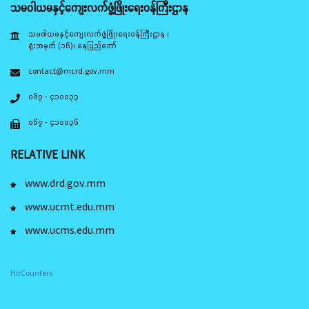
သမဝါယမနှင့်ကျေးလက်ဖွံ့ဖြိုးရေးဝန်ကြီးဌာန
သမဝါယမနှင့်ကျေးလက်ဖွံ့ဖြိုးရေးဝန်ကြီးဌာန ၊
ရုံးအမှတ် (၁၆)၊ နေပြည်တော်
contact@mcrd.gov.mm
၀၆၇ - ၄၁၀၀၃၃
၀၆၇ - ၄၁၀၀၃၆
RELATIVE LINK
www.drd.gov.mm
www.ucmt.edu.mm
www.ucms.edu.mm
HitCounters