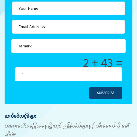
2 + 43 =
SUBSCRIBE
ဆက်စပ်လင့်ခ်များ
အရေးပေါ်အခြေအနေမျိုးတွင် ဤနံပါတ်များနှင့် အီးမေးလ်ကို ခေါ်
ဆိုပါ။