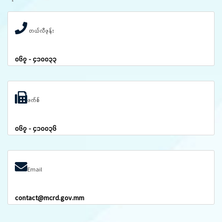
တယ်လီဖုန်း
၀၆၇ - ၄၁၀၀၃၃
ဖက်စ်
၀၆၇ - ၄၁၀၀၃၆
Email
contact@mcrd.gov.mm