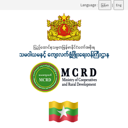
Language :
မြန်မာ
|
Eng
ပြည်ထောင်စုသမ္မတမြန်မာနိုင်ငံတော်အစိုးရ
သမဝါယမနှင့် ကျေးလက်ဖွံ့ဖြိုးရေးဝန်ကြီးဌာန