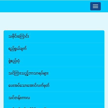
Toggle
navigatio
သမိုင်းကြောင်း
ရည်ရွယ်ချက်
ဖွဲ့စည်းပုံ
သင်ကြားသည့်ဘာသာရပ်များ
ပေးအပ်သောအောင်လက်မှတ်
သင်တန်းကာလ