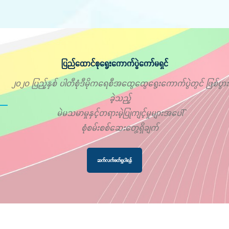
ပြည်ထောင်စုရွေးကောက်ပွဲကော်မရှင်
၂၀၂၀ ပြည့်နှစ် ပါတီစုံဒီမိုကရေစီအထွေထွေရွေးကောက်ပွဲတွင် ဖြစ်ပွား
ခဲ့သည့်
မဲမသမာမှုနှင့်တရားမဲ့ပြုကျင့်မှုများအပေါ်
စုံစမ်းစစ်ဆေးတွေ့ရှိချက်
ဆက်လက်ဖတ်ရှုပါရန်