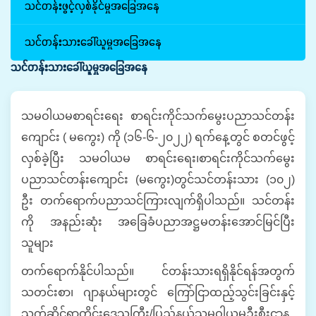
သင်တန်းဖွင့်လှစ်နိုင်မှုအခြေအနေ
သင်တန်းသားခေါ်ယူမှုအခြေအနေ
သင်တန်းသားခေါ်ယူမှုအခြေအနေ
သမဝါယမစာရင်းရေး စာရင်းကိုင်သက်မွေးပညာသင်တန်း
ကျောင်း ( မကွေး) ကို (၁၆-၆-၂၀၂၂) ရက်နေ့တွင် စတင်ဖွင့်
လှစ်ခဲ့ပြီး သမဝါယမ စာရင်းရေး၊စာရင်းကိုင်သက်မွေး
ပညာသင်တန်းကျောင်း (မကွေး)တွင်သင်တန်းသား (၁၀၂)
ဦး တက်ရောက်ပညာသင်ကြားလျက်ရှိပါသည်။ သင်တန်း
ကို အနည်းဆုံး အခြေခံပညာအဋ္ဌမတန်းအောင်မြင်ပြီး
သူများ
တက်ရောက်နိုင်ပါသည်။
င်တန်းသားရရှိနိုင်ရန်အတွက်
သတင်းစာ၊ ဂျာနယ်များတွင် ကြော်ငြာထည့်သွင်းခြင်းနှင့်
သက်ဆိုင်ရာတိုင်းဒေသကြီး/ပြည်နယ်သမဝါယမဦးစီးဌာန