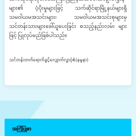
များ၏ ပံ့ပိုးမှုများဖြင့် သက်ဆိုင်ရာမြို့နယ်များရှိ
သမဝါယမအသင်းများ၊ သမဝါယမအသင်းစုများမှ
သင်တန်းသားများခေါ်ယူပေးခြင်း စသည့်နည်းလမ်း များ
ဖြင့် ပြုလုပ်မည်ဖြစ်ပါသည်။
သင်တန်းတက်ရောက်ခွင့်လျှောက်လွှာပုံစံ(နမူနာ)
အကြံပြုစာ