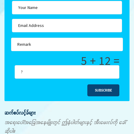
5 + 12 =
SUBSCRIBE
ဆက်စပ်လင့်ခ်များ
အရေးပေါ်အခြေအနေမျိုးတွင် ဤနံပါတ်များနှင့် အီးမေးလ်ကို ခေါ်
ဆိုပါ။