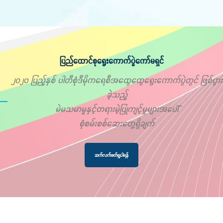
ပြည်ထောင်စုရွေးကောက်ပွဲကော်မရှင်
၂၀၂၀ ပြည့်နှစ် ပါတီစုံဒီမိုကရေစီအထွေထွေရွေးကောက်ပွဲတွင် ဖြစ်ပွား
ခဲ့သည့်
မဲမသမာမှုနှင့်တရားမဲ့ပြုကျင့်မှုများအပေါ်
စုံစမ်းစစ်ဆေးတွေ့ရှိချက်
ဆက်လက်ဖတ်ရှုပါရန်