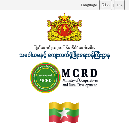
Language :
မြန်မာ
|
Eng
ပြည်ထောင်စုသမ္မတမြန်မာနိုင်ငံတော်အစိုးရ
သမဝါယမနှင့် ကျေးလက်ဖွံ့ဖြိုးရေးဝန်ကြီးဌာန