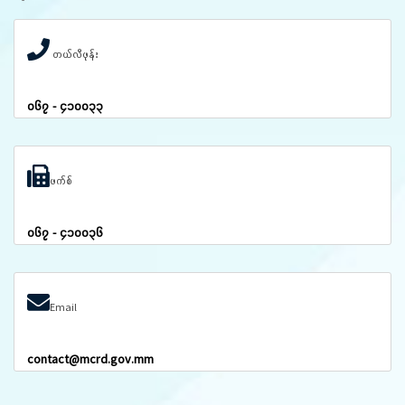
တယ်လီဖုန်း
၀၆၇ - ၄၁၀၀၃၃
ဖက်စ်
၀၆၇ - ၄၁၀၀၃၆
Email
contact@mcrd.gov.mm