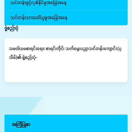
သင်တန်းဖွင့်လှစ်နိုင်မှုအခြေအနေ
သင်တန်းသားခေါ်ယူမှုအခြေအနေ
ဖွဲ့စည်းပုံ
သမဝါယမစာရင်းရေး၊ စာရင်းကိုင်၊ သက်မွေးပညာသင်တန်းကျောင်း(ပု
သိမ်)၏ ဖွဲ့စည်းပုံ-
အကြံပြုစာ