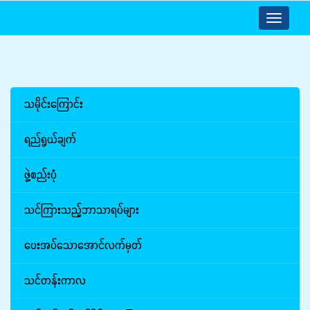
Toggle
navigatio
သမိုင်းကြောင်း
ရည်ရွယ်ချက်
ဖွဲ့စည်းပုံ
သင်ကြားသည့်ဘာသာရပ်များ
ပေးအပ်သောအောင်လက်မှတ်
သင်တန်းကာလ