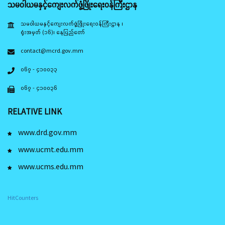
သမဝါယမနှင့်ကျေးလက်ဖွံ့ဖြိုးရေးဝန်ကြီးဌာန
သမဝါယမနှင့်ကျေးလက်ဖွံ့ဖြိုးရေးဝန်ကြီးဌာန ၊
ရုံးအမှတ် (၁၆)၊ နေပြည်တော်
contact@mcrd.gov.mm
၀၆၇ - ၄၁၀၀၃၃
၀၆၇ - ၄၁၀၀၃၆
RELATIVE LINK
www.drd.gov.mm
www.ucmt.edu.mm
www.ucms.edu.mm
HitCounters