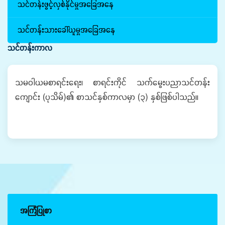
သင်တန်းဖွင့်လှစ်နိုင်မှုအခြေအနေ
သင်တန်းသားခေါ်ယူမှုအခြေအနေ
သင်တန်းကာလ
သမဝါယမစာရင်းရေး၊ စာရင်းကိုင် သက်မွေးပညာသင်တန်း
ကျောင်း (‌ပုသိမ်)၏ စာသင်နှစ်ကာလမှာ (၃) နှစ်ဖြစ်ပါသည်။
အကြံပြုစာ