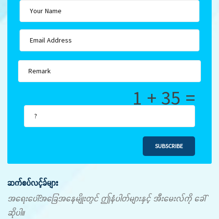
1 + 35 =
SUBSCRIBE
ဆက်စပ်လင့်ခ်များ
အရေးပေါ်အခြေအနေမျိုးတွင် ဤနံပါတ်များနှင့် အီးမေးလ်ကို ခေါ်
ဆိုပါ။