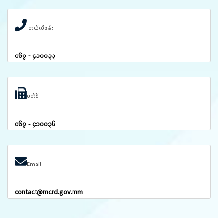
တယ်လီဖုန်း
၀၆၇ - ၄၁၀၀၃၃
ဖက်စ်
၀၆၇ - ၄၁၀၀၃၆
Email
contact@mcrd.gov.mm