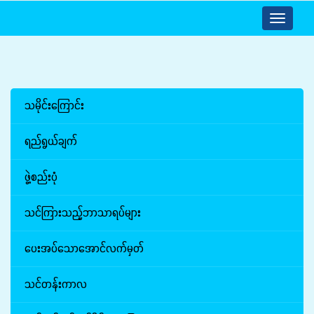
Toggle
navigatio
သမိုင်းကြောင်း
ရည်ရွယ်ချက်
ဖွဲ့စည်းပုံ
သင်ကြားသည့်ဘာသာရပ်များ
ပေးအပ်သောအောင်လက်မှတ်
သင်တန်းကာလ