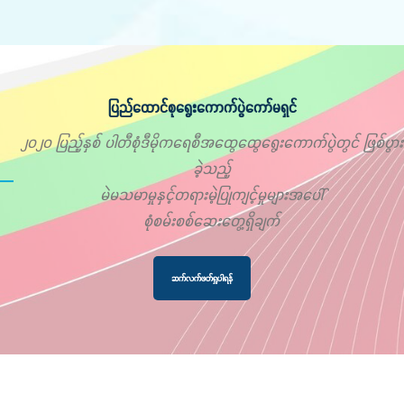
ပြည်ထောင်စုရွေးကောက်ပွဲကော်မရှင်
၂၀၂၀ ပြည့်နှစ် ပါတီစုံဒီမိုကရေစီအထွေထွေရွေးကောက်ပွဲတွင် ဖြစ်ပွား
ခဲ့သည့်
မဲမသမာမှုနှင့်တရားမဲ့ပြုကျင့်မှုများအပေါ်
စုံစမ်းစစ်ဆေးတွေ့ရှိချက်
ဆက်လက်ဖတ်ရှုပါရန်