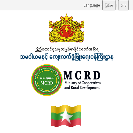
Language :
မြန်မာ
|
Eng
ပြည်ထောင်စုသမ္မတမြန်မာနိုင်ငံတော်အစိုးရ
သမဝါယမနှင့် ကျေးလက်ဖွံ့ဖြိုးရေးဝန်ကြီးဌာန