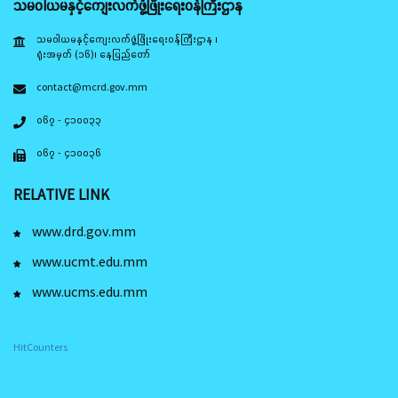
သမဝါယမနှင့်ကျေးလက်ဖွံ့ဖြိုးရေးဝန်ကြီးဌာန
သမဝါယမနှင့်ကျေးလက်ဖွံ့ဖြိုးရေးဝန်ကြီးဌာန ၊
ရုံးအမှတ် (၁၆)၊ နေပြည်တော်
contact@mcrd.gov.mm
၀၆၇ - ၄၁၀၀၃၃
၀၆၇ - ၄၁၀၀၃၆
RELATIVE LINK
www.drd.gov.mm
www.ucmt.edu.mm
www.ucms.edu.mm
HitCounters