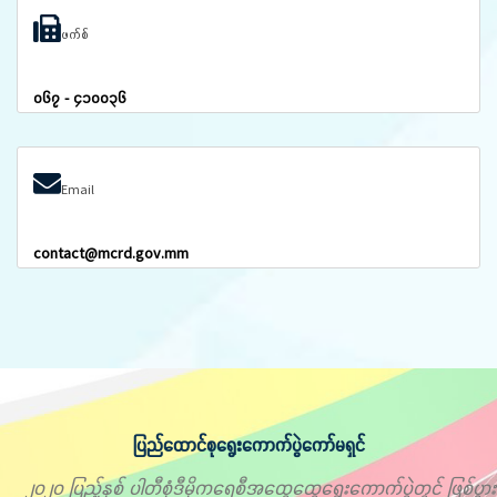
ဖက်စ်
၀၆၇ - ၄၁၀၀၃၆
Email
contact@mcrd.gov.mm
ပြည်ထောင်စုရွေးကောက်ပွဲကော်မရှင်
၂၀၂၀ ပြည့်နှစ် ပါတီစုံဒီမိုကရေစီအထွေထွေရွေးကောက်ပွဲတွင် ဖြစ်ပွား