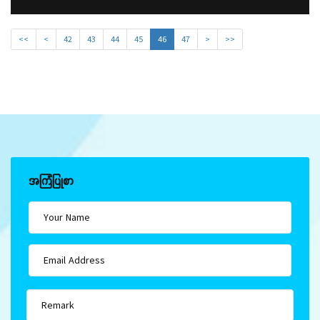
<<
<
42
43
44
45
46
47
>
>>
အကြံပြုစာ