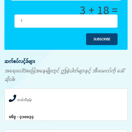
3 + 18 =
SUBSCRIBE
ဆက်စပ်လင့်ခ်များ
အရေးပေါ်အခြေအနေမျိုးတွင် ဤနံပါတ်များနှင့် အီးမေးလ်ကို ခေါ်
ဆိုပါ။
တယ်လီဖုန်း
၀၆၇ - ၄၁၀၀၃၃