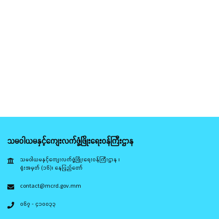
သမဝါယမနှင့်ကျေးလက်ဖွံ့ဖြိုးရေးဝန်ကြီးဌာန
သမဝါယမနှင့်ကျေးလက်ဖွံ့ဖြိုးရေးဝန်ကြီးဌာန ၊
ရုံးအမှတ် (၁၆)၊ နေပြည်တော်
contact@mcrd.gov.mm
၀၆၇ - ၄၁၀၀၃၃