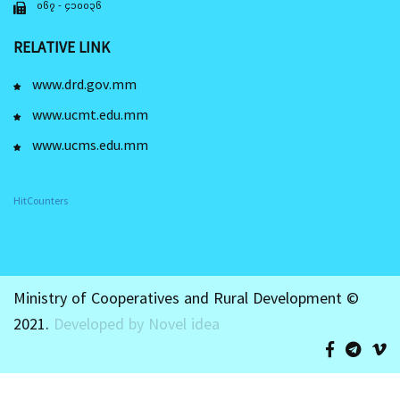
၀၆၇ - ၄၁၀၀၃၆
RELATIVE LINK
www.drd.gov.mm
www.ucmt.edu.mm
www.ucms.edu.mm
HitCounters
Ministry of Cooperatives and Rural Development ©
2021.
Developed by Novel idea