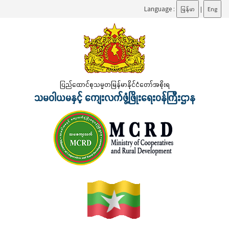
Language :
မြန်မာ
|
Eng
ပြည်ထောင်စုသမ္မတမြန်မာနိုင်ငံတော်အစိုးရ
သမဝါယမနှင့် ကျေးလက်ဖွံ့ဖြိုးရေးဝန်ကြီးဌာန