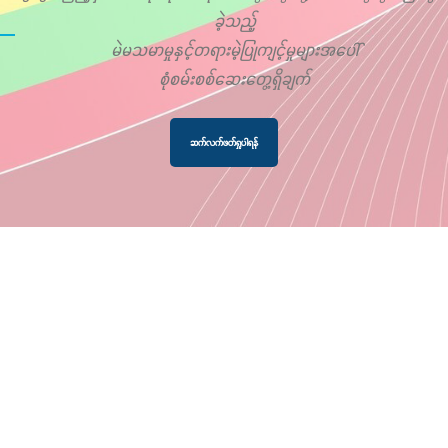
ခဲ့သည့်
မဲမသမာမှုနှင့်တရားမဲ့ပြုကျင့်မှုများအပေါ်
စုံစမ်းစစ်ဆေးတွေ့ရှိချက်
ဆက်လက်ဖတ်ရှုပါရန်