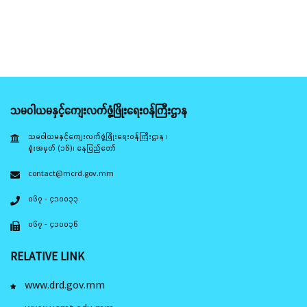
သမဝါယမနှင့်ကျေးလက်ဖွံ့ဖြိုးရေးဝန်ကြီးဌာန
သမဝါယမနှင့်ကျေးလက်ဖွံ့ဖြိုးရေးဝန်ကြီးဌာန ၊
ရုံးအမှတ် (၁၆)၊ နေပြည်တော်
contact@mcrd.gov.mm
၀၆၇ - ၄၁၀၀၃၃
၀၆၇ - ၄၁၀၀၃၆
RELATIVE LINK
www.drd.gov.mm