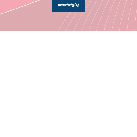
ဆက်လက်ဖတ်ရှုပါရန်