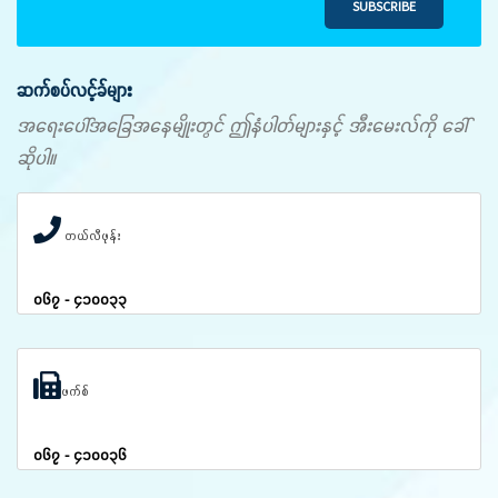
SUBSCRIBE
ဆက်စပ်လင့်ခ်များ
အရေးပေါ်အခြေအနေမျိုးတွင် ဤနံပါတ်များနှင့် အီးမေးလ်ကို ခေါ်
ဆိုပါ။
တယ်လီဖုန်း
၀၆၇ - ၄၁၀၀၃၃
ဖက်စ်
၀၆၇ - ၄၁၀၀၃၆