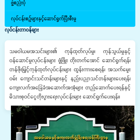
ဖွဲ့စည်းပုံ
လုပ်ငန်းစဉ်များနှင့်ဆောင်ရွက်ပြီးစီးမှု
လုပ်ငန်းတာဝန်များ
သမဝါယမအသင်းများ၏ ကုန်ထုတ်လုပ်မှု၊ ကုန်သွယ်မှုနှင့်
ဝန်ဆောင်မှုလုပ်ငန်းများ ဖွံ့ဖြိုး တိုးတက်အောင် ဆောင်ရွက်ရန်၊
တန်ဖိုးမြှင့်ကုန်ထုတ်လုပ်ငန်းများ ထွန်းကားစေရန်၊ အသက်မွေး
ဝမ်း ကျောင်းသင်တန်းများနှင့် နည်းပညာသင်တန်းများပေးရန်၊
ကျေးလက်အခြေခံအဆောက်အအုံများ တည်ဆောက်ပေးရန်နှင့်
မိသားစုဝင်ငွေတိုးပွားရေးလုပ်ငန်းများ‌ ဆောင်ရွက်ပေးရန်။