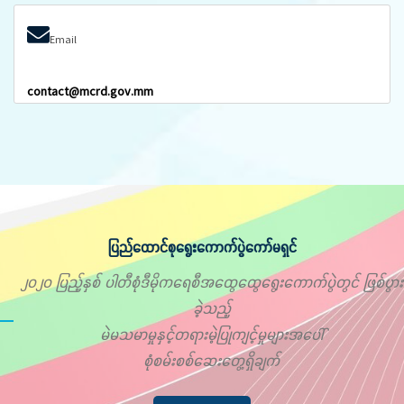
Email
contact@mcrd.gov.mm
ပြည်ထောင်စုရွေးကောက်ပွဲကော်မရှင်
၂၀၂၀ ပြည့်နှစ် ပါတီစုံဒီမိုကရေစီအထွေထွေရွေးကောက်ပွဲတွင် ဖြစ်ပွား
ခဲ့သည့်
မဲမသမာမှုနှင့်တရားမဲ့ပြုကျင့်မှုများအပေါ်
စုံစမ်းစစ်ဆေးတွေ့ရှိချက်