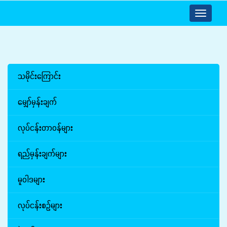
Toggle
navigatio
သမိုင်းကြောင်း
မျှော်မှန်းချက်
လုပ်ငန်းတာဝန်များ
ရည်မှန်းချက်များ
မူဝါဒများ
လုပ်ငန်းစဉ်များ