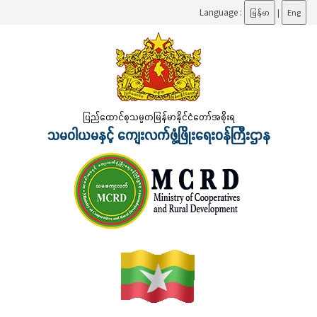
Language :
မြန်မာ
|
Eng
ပြည်ထောင်စုသမ္မတမြန်မာနိုင်ငံတော်အစိုးရ
သမဝါယမနှင့် ကျေးလက်ဖွံ့ဖြိုးရေးဝန်ကြီးဌာန